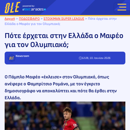
Μετάβαση
στο
περιεχόμενο
Αρχική
>
ΠΟΔΟΣΦΑΙΡΟ
>
STOIXIMAN SUPER LEAGUE
>
Πότε έρχεται στην
Ελλάδα ο Μαφέο για τον Ολυμπιακό;
Πότε έρχεται στην Ελλάδα ο Μαφέο
για τον Ολυμπιακό;
Newsroom
12:28, 10. Ιουνίου 2026
Ο Πάμπλο Μαφέο «έκλεισε» στον Ολυμπιακό, όπως
ανέφερε ο Φαμπρίτσιο Ρομάνο, με τον έγκριτο
δημοσιογράφο να αποκαλύπτει και πότε θα έρθει στην
Ελλάδα.