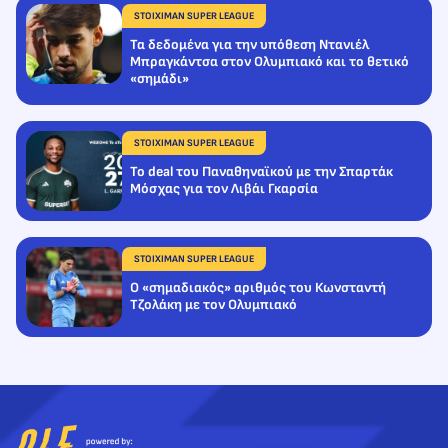
STOIXIMAN SUPER LEAGUE
Τα δεδομένα για την υπόθεση Ντανιέλ
Μπραγκάντσα στον Ολυμπιακό και το θετικό
«σημάδι»
STOIXIMAN SUPER LEAGUE
Το deal του Παναθηναϊκού με την Σπαρτάκ
Μόσχας για τον Λιβάι Γκαρσία
STOIXIMAN SUPER LEAGUE
Ο «σημαδιακός» αριθμός του Κωνσταντή
Τζολάκη με τον Ολυμπιακό