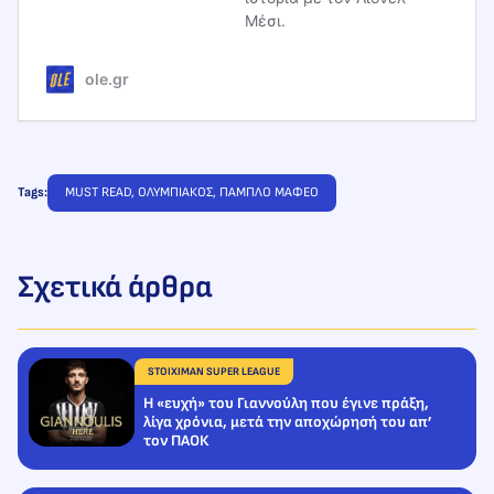
Μέσι.
ole.gr
Tags:
MUST READ
, 
ΟΛΥΜΠΙΑΚΟΣ
, 
ΠΑΜΠΛΟ ΜΑΦΕΟ
Σχετικά άρθρα
STOIXIMAN SUPER LEAGUE
Η «ευχή» του Γιαννούλη που έγινε πράξη,
λίγα χρόνια, μετά την αποχώρησή του απ’
τον ΠΑΟΚ