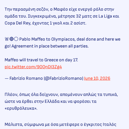
Την περασμένη σεζόν, ο Μαφέο είχε ενεργό ρόλο στην
ομάδα του. Συγκεκριμένα, μέτρησε 32 ματς σε La Liga και
Copa Del Rey, έχοντας 1 γκολ και 2 ασίστ.
🚨🔴⚪️ Pablo Maffeo to Olympiacos, deal done and here we
go! Agreement in place between all parties.
Maffeo will travel to Greece on day 17.
pic.twitter.com/9OQnDI3Zg4
— Fabrizio Romano (@FabrizioRomano)
June 10, 2026
Πλέον, όπως όλα δείχνουν, απομένουν απλώς τα τυπικά,
ώστε να έρθει στην Ελλάδα και να φορέσει τα
«ερυθρόλευκα».
Μάλιστα, σύμφωνα με όσα μετέφερε ο έγκριτος Ιταλός