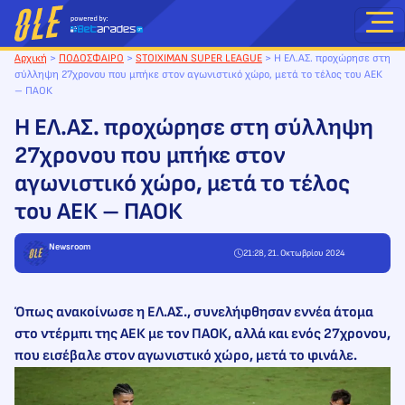
Μετάβαση
στο
περιεχόμενο
Αρχική
>
ΠΟΔΟΣΦΑΙΡΟ
>
STOIXIMAN SUPER LEAGUE
>
Η ΕΛ.ΑΣ. προχώρησε στη
σύλληψη 27χρονου που μπήκε στον αγωνιστικό χώρο, μετά το τέλος του ΑΕΚ
– ΠΑΟΚ
Η ΕΛ.ΑΣ. προχώρησε στη σύλληψη
27χρονου που μπήκε στον
αγωνιστικό χώρο, μετά το τέλος
του ΑΕΚ – ΠΑΟΚ
Newsroom
21:28, 21. Οκτωβρίου 2024
Όπως ανακοίνωσε η ΕΛ.ΑΣ., συνελήφθησαν εννέα άτομα
στο ντέρμπι της ΑΕΚ με τον ΠΑΟΚ, αλλά και ενός 27χρονου,
που εισέβαλε στον αγωνιστικό χώρο, μετά το φινάλε.