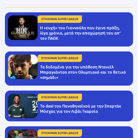
STOIXIMAN SUPER LEAGUE
Η «ευχή» του Γιαννούλη που έγινε πράξη,
λίγα χρόνια, μετά την αποχώρησή του απ’
τον ΠΑΟΚ
STOIXIMAN SUPER LEAGUE
Τα δεδομένα για την υπόθεση Ντανιέλ
Μπραγκάντσα στον Ολυμπιακό και το θετικό
«σημάδι»
STOIXIMAN SUPER LEAGUE
Το deal του Παναθηναϊκού με την Σπαρτάκ
Μόσχας για τον Λιβάι Γκαρσία
STOIXIMAN SUPER LEAGUE