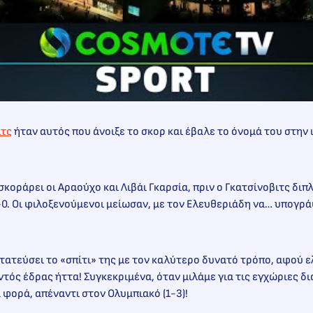
ιτς
ήταν αυτός που άνοιξε το σκορ και έβαλε το όνομά του στην
σκοράρει οι Αραούχο και Λιβάι Γκαρσία, πριν ο Γκατσίνοβιτς δι
-0. Οι φιλοξενούμενοι μείωσαν, με τον Ελευθεριάδη να… υπογρά
τατεύσει το «σπίτι» της με τον καλύτερο δυνατό τρόπο, αφού 
εντός έδρας ήττα! Συγκεκριμένα, όταν μιλάμε για τις εγχώριες δ
α φορά, απέναντι στον Ολυμπιακό (1-3)!