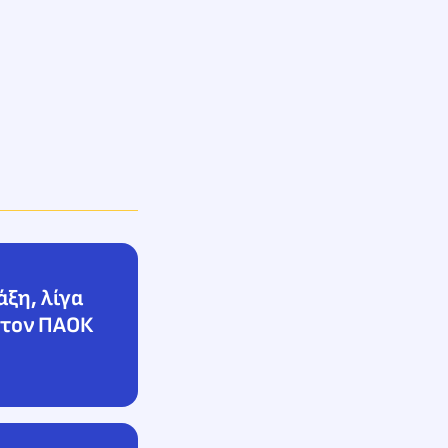
άξη, λίγα
 τον ΠΑΟΚ