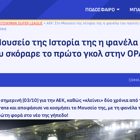
ΠΟΔΟΣΦΑΙΡΟ
ΜΠΑ
STOIXIMAN SUPER LEAGUE
>
ΑΕΚ: Στο Μουσείο της Ιστορία της η φανέλα του παίκτη
ideo)
Μουσείο της Ιστορία της η φανέλα
υ σκόραρε το πρώτο γκολ στην OP
19:15
σημερινή (03/10) για την ΑΕΚ, καθώς «κλείνει» δύο χρόνια από
rena και αποφάσισε να κοσμήσει το Μουσείο της, με τη φανέλα
ρώτη φορά στο νέο της γήπεδο!