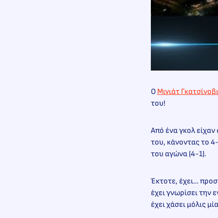
Ο
Μιγιάτ Γκατσίνοβ
του!
Από ένα γκολ είχαν 
του, κάνοντας το 4
του αγώνα (4-1).
Έκτοτε, έχει… προσ
έχει γνωρίσει την 
έχει χάσει μόλις μί