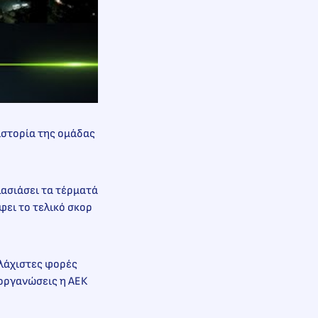
 ιστορία της ομάδας
πλασιάσει τα τέρματά
φει το τελικό σκορ
ελάχιστες φορές
ιοργανώσεις η ΑΕΚ