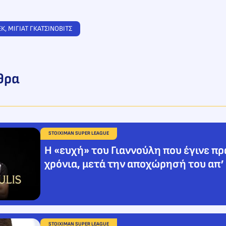
ΕΚ
, 
ΜΙΓΙΑΤ ΓΚΑΤΣΙΝΟΒΙΤΣ
θρα
STOIXIMAN SUPER LEAGUE
Η «ευχή» του Γιαννούλη που έγινε πρ
χρόνια, μετά την αποχώρησή του απ’
STOIXIMAN SUPER LEAGUE