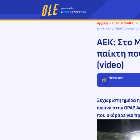
Μετάβαση
στο
περιεχόμενο
Αρχική
>
ΠΟΔΟΣΦΑΙΡΟ
>
γκολ στην OPAP Arena! (v
ΑΕΚ: Στο 
παίκτη πο
(video)
Newsroom
Ξεχωριστή ημέρα η 
αγώνα στην OPAP A
που σκόραρε για π