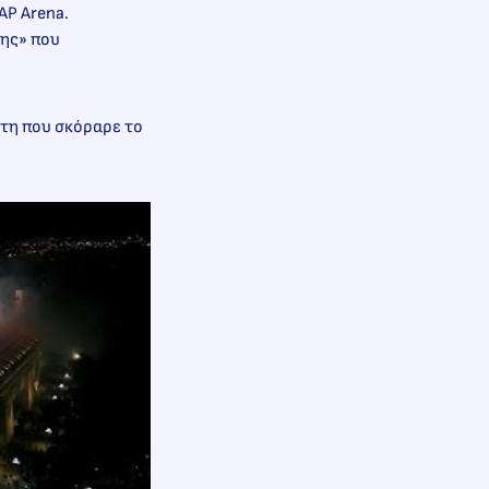
AP Arena.
σης» που
κτη που σκόραρε το