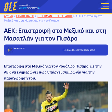
Μετάβαση
στο
περιεχόμενο
Αρχική
>
ΠΟΔΟΣΦΑΙΡΟ
>
STOIXIMAN SUPER LEAGUE
>
ΑΕΚ: Επιστροφή στο
Μεξικό και στη Μασατλάν για τον Πισάρο
ΑΕΚ: Επιστροφή στο Μεξικό και στη
Μασατλάν για τον Πισάρο
Newsroom
18:42, 15. Σεπτεμβρίου 2024
Επιστροφή στο Μεξικό για τον Ροδόλφο Πισάρο, με την
ΑΕΚ να ενημερώνει πως υπάρχει συμφωνία για την
παραχώρησή του.