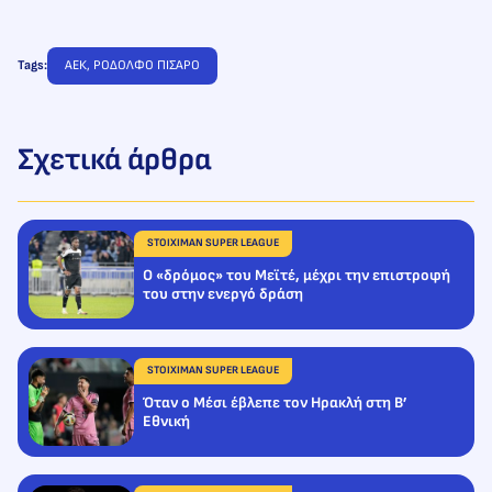
Tags:
ΑΕΚ
, 
ΡΟΔΟΛΦΟ ΠΙΣΑΡΟ
Σχετικά άρθρα
STOIXIMAN SUPER LEAGUE
O «δρόμος» του Μεϊτέ, μέχρι την επιστροφή
του στην ενεργό δράση
STOIXIMAN SUPER LEAGUE
Όταν ο Μέσι έβλεπε τον Ηρακλή στη Β’
Εθνική