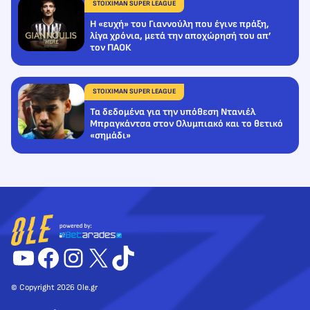
STOIXIMAN SUPER LEAGUE
Η «ευχή» του Γιαννούλη που έγινε πράξη,
λίγα χρόνια, μετά την αποχώρησή του απ’
τον ΠΑΟΚ
STOIXIMAN SUPER LEAGUE
Τα δεδομένα για την υπόθεση Ντανιέλ
Μπραγκάντσα στον Ολυμπιακό και το θετικό
«σημάδι»
YouTube
Facebook
Instagram
X
TikTok
© Copyright 2026 Ole.gr