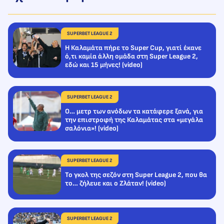
SUPERBET LEAGUE 2
Η Καλαμάτα πήρε το Super Cup, γιατί έκανε
ό,τι καμία άλλη ομάδα στη Super League 2,
εδώ και 15 μήνες! (video)
SUPERBET LEAGUE 2
Ο… μετρ των ανόδων τα κατάφερε ξανά, για
την επιστροφή της Καλαμάτας στα «μεγάλα
σαλόνια»! (video)
SUPERBET LEAGUE 2
Το γκολ της σεζόν στη Super League 2, που θα
το… ζήλευε και ο Ζλάταν! (video)
SUPERBET LEAGUE 2