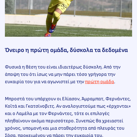
Όνειρο η πρώτη ομάδα, δύσκολα τα δεδομένα
Φυσικά η θέση του είναι ιδιαιτέρως δύσκολη. Από την
άποψη του ότι ίσως να μην πάρει τόσο γρήγορα την
ευκαιρία του για να αγωνιστεί με την
πρώτη ομάδα
.
Μπροστά του υπάρχουν οι Ελίασον, Άμραμπατ, Φερνάντες,
Κοϊτά και Γκατσίνοβιτς. Αν αναλογιστούμε πως «έρχονται»
και ο Λαμέλα με τον Φερνάντες, τότε οι επιλογές
πληθαίνουν ακόμα περισσότερο. Συνεπώς θα χρειαστεί
χρόνος, υπομονή και μια σταθερότητα από πλευράς του
Σόσα, προκειμένου να πάρει την ευκαιρία του.