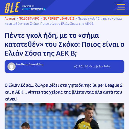
Μετάβαση
στο
περιεχόμενο
Αρχική
>
ΠΟΔΟΣΦΑΙΡΟ
>
SUPERBET LEAGUE 2
>
Πέντε γκολ ήδη, με το «σήμα
κατατεθέν» του Σκόκο: Ποιος είναι ο Ελιάν Σόσα της ΑΕΚ Β;
Πέντε γκολ ήδη, με το «σήμα
κατατεθέν» του Σκόκο: Ποιος είναι ο
Ελιάν Σόσα της ΑΕΚ Β;
Ξανθίππη Δασκαλάκη
12:01, 20. Οκτωβρίου 2024
Ο Ελιάν Σόσα… ζωγραφίζει στα γήπεδα της Super League 2
και η ΑΕΚ… νίπτει τας χείρας της βλέποντας όλα αυτά που
κάνει!