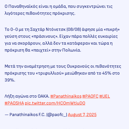
Ο Παναθηναϊκός είναι η ομάδα, που συγκεντρώνει τις
λιγότερες πιθανότητες πρόκρισης.
Το 0-0 με τη Σαχτάρ Ντόνετσκ (08/08) άφησε μία «πικρή»
γεύση στους «πράσινους». Είχαν πάρα πολλές ευκαιρίες
για να σκοράρουν, αλλά δεν τα κατάφεραν και τώρα η
πρόκριση θα «παιχτεί» στην Πολωνία.
Μετά την αναμέτρηση με τους Ουκρανούς οι πιθανότητες
πρόκρισης του «τριφυλλιού» μειώθηκαν από το 45% στο
39%.
Λήξη αγώνα στο ΟΑΚΑ.
#Panathinaikos
#PAOFC
#UEL
#PAOSHA
pic.twitter.com/HCOmWtiuDO
— Panathinaikos F.C. (@paofc_)
August 7, 2025