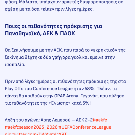
φάση. Μάλιστα, υπάρχουν αρκετές διαφοροποιήσεις σε
σχέση με τα όσα «είπε» πριν λίγες ημέρες.
Ποιες οι πιθανότητες πρόκρισης για
Παναθηναϊκό, ΑΕΚ & ΠΑΟΚ
Θα ξεκινήσουμε με την ΑΕΚ, που παρά το «εκρηκτικό» της
ξεκίνημα δέχτηκε δύο γρήγορα γκολ και έμεινε στην
ισοπαλία.
Πριν από λίγες ημέρες οι πιθανότητες πρόκρισης της στα
Play Offs του Conference League ήταν 58%. Πλέον, τα
πάντα θα κριθούν στην OPAP Arena. Γεγονός, που αύξησε
τις πιθανότητες της «Ένωσης» κατά 5%!
Λήξη του αγώνα: Άρης Λεμεσού – ΑΕΚ 2-2
#aekfc
#aekfcseason2025_2026
#UEFAConferenceLeague
pic.twitter.com/DWAymIcX9T