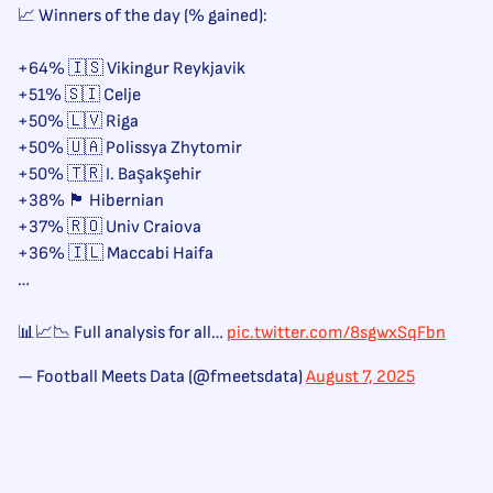
📈 Winners of the day (% gained):
+64% 🇮🇸 Vikingur Reykjavik
+51% 🇸🇮 Celje
+50% 🇱🇻 Riga
+50% 🇺🇦 Polissya Zhytomir
+50% 🇹🇷 I. Başakşehir
+38% 🏴󠁧󠁢󠁳󠁣󠁴󠁿 Hibernian
+37% 🇷🇴 Univ Craiova
+36% 🇮🇱 Maccabi Haifa
…
📊📈📉 Full analysis for all…
pic.twitter.com/8sgwxSqFbn
— Football Meets Data (@fmeetsdata)
August 7, 2025