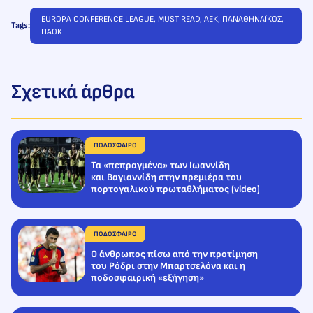
EUROPA CONFERENCE LEAGUE
, 
MUST READ
, 
ΑΕΚ
, 
ΠΑΝΑΘΗΝΑΪΚΟΣ
, 
Tags:
ΠΑΟΚ
Σχετικά άρθρα
ΠΟΔΟΣΦΑΙΡΟ
Τα «πεπραγμένα» των Ιωαννίδη
και Βαγιαννίδη στην πρεμιέρα του
πορτογαλικού πρωταθλήματος (video)
ΠΟΔΟΣΦΑΙΡΟ
Ο άνθρωπος πίσω από την προτίμηση
του Ρόδρι στην Μπαρτσελόνα και η
ποδοσφαιρική «εξήγηση»