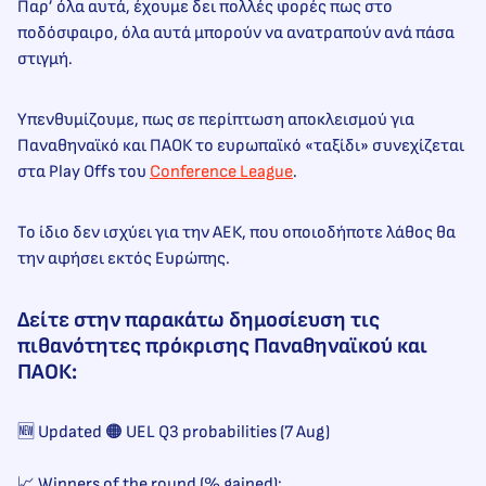
Παρ’ όλα αυτά, έχουμε δει πολλές φορές πως στο
ποδόσφαιρο, όλα αυτά μπορούν να ανατραπούν ανά πάσα
στιγμή.
Υπενθυμίζουμε, πως σε περίπτωση αποκλεισμού για
Παναθηναϊκό και ΠΑΟΚ το ευρωπαϊκό «ταξίδι» συνεχίζεται
στα Play Offs του
Conference League
.
Το ίδιο δεν ισχύει για την ΑΕΚ, που οποιοδήποτε λάθος θα
την αφήσει εκτός Ευρώπης.
Δείτε στην παρακάτω δημοσίευση τις
πιθανότητες πρόκρισης Παναθηναϊκού και
ΠΑΟΚ:
🆕 Updated 🟠 UEL Q3 probabilities (7 Aug)
📈 Winners of the round (% gained):