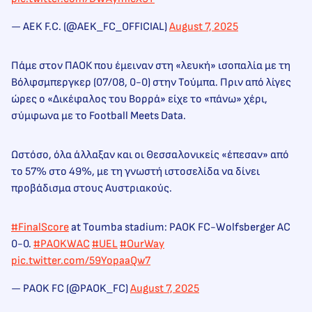
— AEK F.C. (@AEK_FC_OFFICIAL)
August 7, 2025
Πάμε στον ΠΑΟΚ που έμειναν στη «λευκή» ισοπαλία με τη
Βόλφσμπεργκερ (07/08, 0-0) στην Τούμπα. Πριν από λίγες
ώρες ο «Δικέφαλος του Βορρά» είχε το «πάνω» χέρι,
σύμφωνα με το Football Meets Data.
Ωστόσο, όλα άλλαξαν και οι Θεσσαλονικείς «έπεσαν» από
το 57% στο 49%, με τη γνωστή ιστοσελίδα να δίνει
προβάδισμα στους Αυστριακούς.
#FinalScore
at Toumba stadium: PAOK FC-Wolfsberger AC
0-0.
#PAOKWAC
#UEL
#OurWay
pic.twitter.com/59YopaaQw7
— PAOK FC (@PAOK_FC)
August 7, 2025