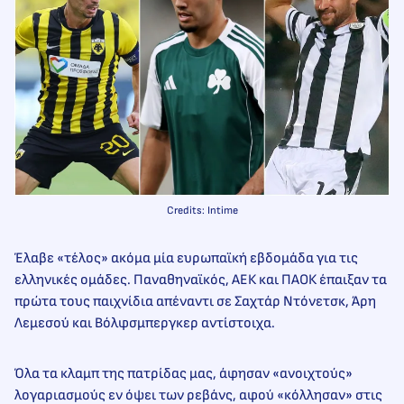
Credits: Intime
Έλαβε «τέλος» ακόμα μία ευρωπαϊκή εβδομάδα για τις
ελληνικές ομάδες. Παναθηναϊκός, ΑΕΚ και ΠΑΟΚ έπαιξαν τα
πρώτα τους παιχνίδια απέναντι σε Σαχτάρ Ντόνετσκ, Άρη
Λεμεσού και Βόλφσμπεργκερ αντίστοιχα.
Όλα τα κλαμπ της πατρίδας μας, άφησαν «ανοιχτούς»
λογαριασμούς εν όψει των ρεβάνς, αφού «κόλλησαν» στις