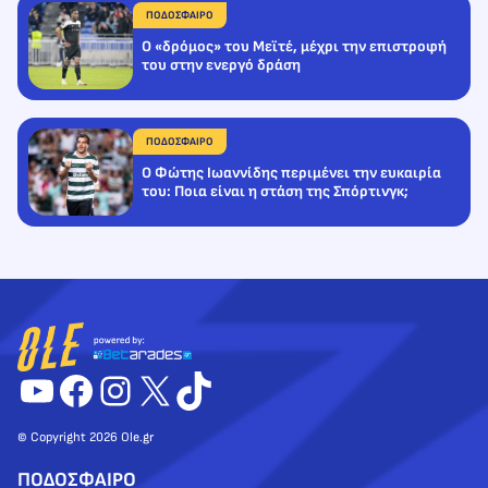
ΠΟΔΟΣΦΑΙΡΟ
O «δρόμος» του Μεϊτέ, μέχρι την επιστροφή
του στην ενεργό δράση
ΠΟΔΟΣΦΑΙΡΟ
Ο Φώτης Ιωαννίδης περιμένει την ευκαιρία
του: Ποια είναι η στάση της Σπόρτινγκ;
YouTube
Facebook
Instagram
X
TikTok
© Copyright 2026 Ole.gr
ΠΟΔΟΣΦΑΙΡΟ