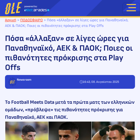
Μετάβαση
στο
περιεχόμενο
Αρχική
>
ΠΟΔΟΣΦΑΙΡΟ
>
Πόσα «άλλαξαν» σε λίγες ώρες για Παναθηναϊκό,
ΑΕΚ & ΠΑΟΚ; Ποιες οι πιθανότητες πρόκρισης στα Play Offs
Πόσα «άλλαξαν» σε λίγες ώρες για
Παναθηναϊκό, ΑΕΚ & ΠΑΟΚ; Ποιες οι
πιθανότητες πρόκρισης στα Play
Offs
Newsroom
16:43, 08. Αυγούστου 2025
Το Football Meets Data μετά τα πρώτα ματς των ελληνικών
ομάδων, «πρόβλεψε» τις πιθανότητες πρόκρισης για
Παναθηναϊκό, ΑΕΚ και ΠΑΟΚ.