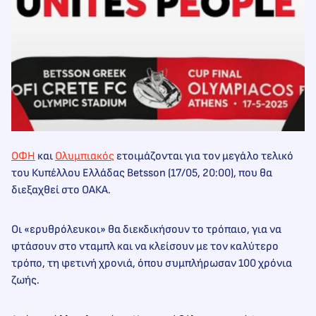
ΟΦΗ
και
Ολυμπιακός
ετοιμάζονται για τον μεγάλο τελικό
του Κυπέλλου Ελλάδας Betsson (17/05, 20:00), που θα
διεξαχθεί στο ΟΑΚΑ.
Οι «ερυθρόλευκοι» θα διεκδικήσουν το τρόπαιο, για να
φτάσουν στο νταμπλ και να κλείσουν με τον καλύτερο
τρόπο, τη φετινή χρονιά, όπου συμπλήρωσαν 100 χρόνια
ζωής.