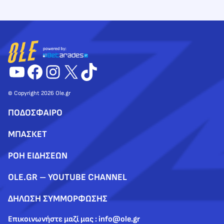
YouTube
Facebook
Instagram
X
TikTok
© Copyright 2026 Ole.gr
ΠΟΔΟΣΦΑΙΡΟ
ΜΠΑΣΚΕΤ
ΡΟΗ ΕΙΔΗΣΕΩΝ
OLE.GR – YOUTUBE CHANNEL
ΔΗΛΩΣΗ ΣΥΜΜΟΡΦΩΣΗΣ
Επικοινωνήστε μαζί μας : info@ole.gr