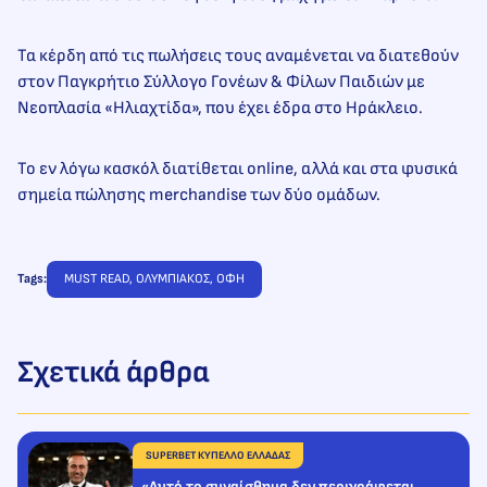
Τα κέρδη από τις πωλήσεις τους αναμένεται να διατεθούν
στον Παγκρήτιο Σύλλογο Γονέων & Φίλων Παιδιών με
Νεοπλασία «Ηλιαχτίδα», που έχει έδρα στο Ηράκλειο.
Το εν λόγω κασκόλ διατίθεται online, αλλά και στα φυσικά
σημεία πώλησης merchandise των δύο ομάδων.
Tags:
MUST READ
, 
ΟΛΥΜΠΙΑΚΟΣ
, 
ΟΦΗ
Σχετικά άρθρα
SUPERBET ΚΥΠΕΛΛΟ ΕΛΛΑΔΑΣ
«Αυτό το συναίσθημα δεν περιγράφεται