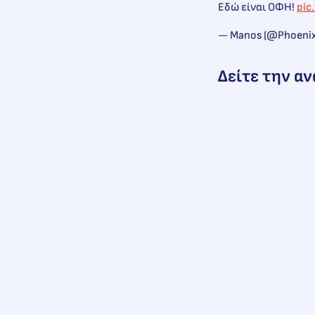
Εδώ είναι ΟΦΗ!
pic
— Manos (@Phoeni
Δείτε την α