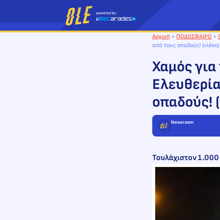
Μετάβαση
στο
περιεχόμενο
Αρχική
>
ΠΟΔΟΣΦΑΙΡΟ
>
από τους οπαδούς! (video)
Χαμός για
Ελευθερία
οπαδούς! (
Newsroom
Τουλάχιστον 1.000 