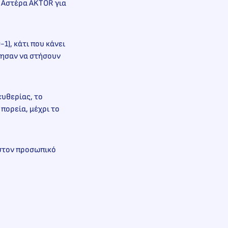
ν Αστέρα AKTOR για
1), κάτι που κάνει
έλησαν να στήσουν
ευθερίας, το
πορεία, μέχρι το
 στον προσωπικό