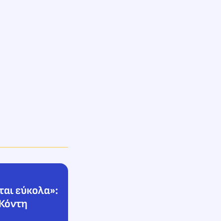
ται εύκολα»:
 Κόντη