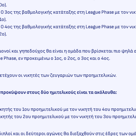
0ο).
 Ο 3ος της βαθμολογικής κατάταξης στη League Phase με τον νι
1ο).
 Ο 4ος της βαθμολογικής κατάταξης στη League Phase με τον νι
2ο).
 μονοί και γηπεδούχος θα είναι η ομάδα που βρίσκεται πιο ψηλά
 Phase, εν προκειμένω ο 1ος, ο 2ος, ο 3ος και ο 4ος.
ετέχουν οι νικητές των ζευγαριών των προημιτελικών.
 προκύψουν στους δύο ημιτελικούς είναι τα ακόλουθα:
νικητής του 1ου προημιτελικού με τον νικητή του 4ου προημιτελι
νικητής του 2ου προημιτελικού με τον νικητή του 3ου προημιτελ
 διπλοί και οι δεύτεροι αγώνες θα διεξαχθούν στις έδρες των ο