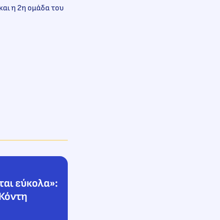
και η 2η ομάδα του
ται εύκολα»:
 Κόντη