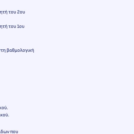
κητή του 2ου
κητή του 1ου
 στη βαθμολογική
κού.
ικού.
μάδων που