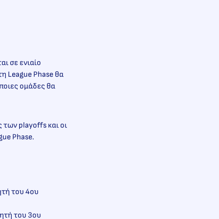
αι σε ενιαίο
τη League Phase θα
ποιες ομάδες θα
των playoffs και οι
gue Phase.
ητή του 4ου
κητή του 3ου