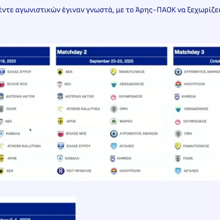
πέντε αγωνιστικών έγιναν γνωστά, με το Άρης-ΠΑΟΚ να ξεχωρίζε