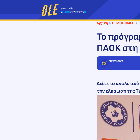
Μετάβαση
στο
περιεχόμενο
Αρχική
>
ΠΟΔΟΣΦΑΙΡΟ
>
Το πρόγρα
ΠΑΟΚ στη 
Newsroom
Δείτε το αναλυτικ
την κλήρωση της Τε