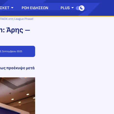
ΣΚΕΤ
ΡΟΗ ΕΙΔΗΣΕΩΝ
PLUS
 ΠΑΟΚ στη League Phase!
n: Άρης –
03. Σεπτεμβρίου 2025
όπως προέκυψε μετά