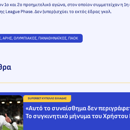
ν 1ο και 2ο προημιτελικό αγώνα, στον οποίον συμμετείχαν η 1η 
ης League Phase. Δεν (υπερ)ισχύει το εκτός έδρας γκολ.
Κ
, 
ΑΡΗΣ
, 
ΟΛΥΜΠΙΑΚΟΣ
, 
ΠΑΝΑΘΗΝΑΪΚΟΣ
, 
ΠΑΟΚ
θρα
SUPERBET ΚΥΠΕΛΛΟ ΕΛΛΑΔΑΣ
«Αυτό το συναίσθημα δεν περιγράφε
Το συγκινητικό μήνυμα του Χρήστου