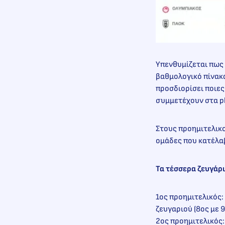
Υπενθυμίζεται πως 
βαθμολογικό πίνακα
προσδιορίσει ποιες
συμμετέχουν στα pl
Στους προημιτελικο
ομάδες που κατέλαβ
Τα τέσσερα ζευγάρ
1ος προημιτελικός:
ζευγαριού (8ος με 9
2ος προημιτελικός: