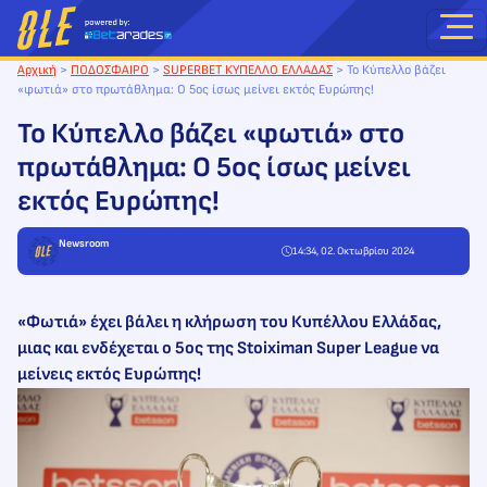
Μετάβαση
στο
περιεχόμενο
Αρχική
>
ΠΟΔΟΣΦΑΙΡΟ
>
SUPERBET ΚΥΠΕΛΛΟ ΕΛΛΑΔΑΣ
>
Το Κύπελλο βάζει
«φωτιά» στο πρωτάθλημα: Ο 5ος ίσως μείνει εκτός Ευρώπης!
Το Κύπελλο βάζει «φωτιά» στο
πρωτάθλημα: Ο 5ος ίσως μείνει
εκτός Ευρώπης!
Newsroom
14:34, 02. Οκτωβρίου 2024
«Φωτιά» έχει βάλει η κλήρωση του Κυπέλλου Ελλάδας,
μιας και ενδέχεται ο 5ος της Stoiximan Super League να
μείνεις εκτός Ευρώπης!