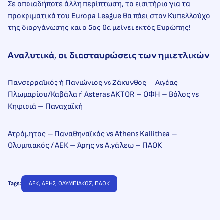
Σε οποιαδήποτε άλλη περίπτωση, το εισιτήριο για τα
προκριματικά του Europa League θα πάει στον Κυπελλούχο
της διοργάνωσης και ο 5ος θα μείνει εκτός Ευρώπης!
Αναλυτικά, οι διασταυρώσεις των ημιετλικών
Πανσερραϊκός ή Πανιώνιος vs Ζάκυνθος – Αιγέας
Πλωμαρίου/Καβάλα ή Asteras AKTOR – ΟΦΗ – Βόλος vs
Κηφισιά – Παναχαϊκή
Ατρόμητος – Παναθηναϊκός vs Athens Kallithea –
Ολυμπιακός / ΑΕΚ – Άρης vs Αιγάλεω – ΠΑΟΚ
Tags:
ΑΕΚ
, 
ΑΡΗΣ
, 
ΟΛΥΜΠΙΑΚΟΣ
, 
ΠΑΟΚ