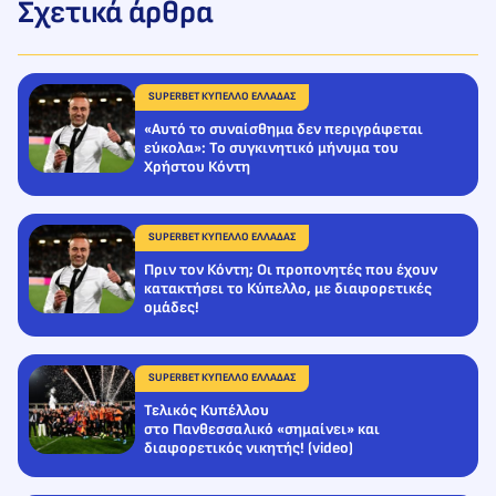
Σχετικά άρθρα
SUPERBET ΚΥΠΕΛΛΟ ΕΛΛΑΔΑΣ
«Αυτό το συναίσθημα δεν περιγράφεται
εύκολα»: Το συγκινητικό μήνυμα του
Χρήστου Κόντη
SUPERBET ΚΥΠΕΛΛΟ ΕΛΛΑΔΑΣ
Πριν τον Κόντη; Οι προπονητές που έχουν
κατακτήσει το Κύπελλο, με διαφορετικές
ομάδες!
SUPERBET ΚΥΠΕΛΛΟ ΕΛΛΑΔΑΣ
Τελικός Κυπέλλου
στο Πανθεσσαλικό «σημαίνει» και
διαφορετικός νικητής! (video)