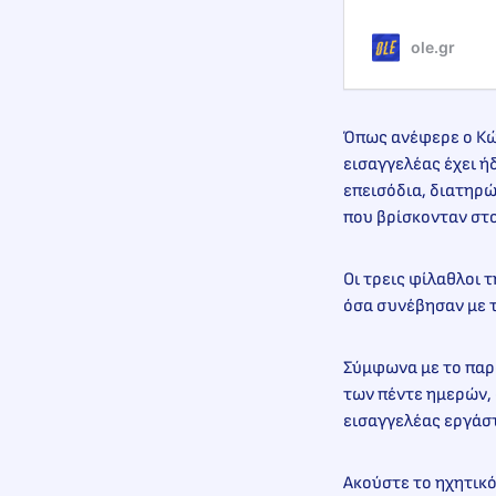
ole.gr
Όπως ανέφερε ο Κ
εισαγγελέας έχει ή
επεισόδια, διατηρώ
που βρίσκονταν στο
Οι τρεις φίλαθλοι 
όσα συνέβησαν με 
Σύμφωνα με το παρα
των πέντε ημερών, 
εισαγγελέας εργάστ
Ακούστε το ηχητικ