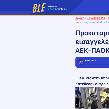
Μετάβαση
στο
περιεχόμενο
Αρχική
>
ΠΟΔΟΣΦΑΙΡΟ
>
πάρκινγκ, μετά το ΑΕΚ-Π
Προκαταρκ
εισαγγελέα
ΑΕΚ-ΠΑΟΚ
Newsroom
Εξελίξεις στην υπό
Κατέθεσαν οι τρεις