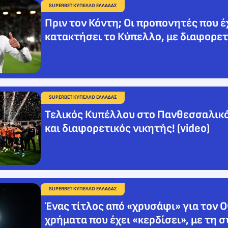
SUPERBET ΚΥΠΕΛΛΟ ΕΛΛΑΔΑΣ
Πριν τον Κόντη; Οι προπονητές που 
κατακτήσει το Κύπελλο, με διαφορετ
SUPERBET ΚΥΠΕΛΛΟ ΕΛΛΑΔΑΣ
Τελικός Κυπέλλου στο Πανθεσσαλικό
και διαφορετικός νικητής! (video)
SUPERBET ΚΥΠΕΛΛΟ ΕΛΛΑΔΑΣ
Ένας τίτλος από «χρυσάφι» για τον 
χρήματα που έχει «κερδίσει», με τη 