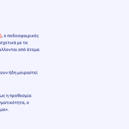
6
, ο ποδοσφαιρικός
σχετικά με τα
βάλλονται από άτομα
χουν ήδη μοιραστεί
πως η προθεσμία
γματικότητα, ο
μα».