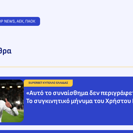
OP NEWS
, 
ΑΕΚ
, 
ΠΑΟΚ
θρα
SUPERBET ΚΥΠΕΛΛΟ ΕΛΛΑΔΑΣ
«Αυτό το συναίσθημα δεν περιγράφε
Το συγκινητικό μήνυμα του Χρήστου