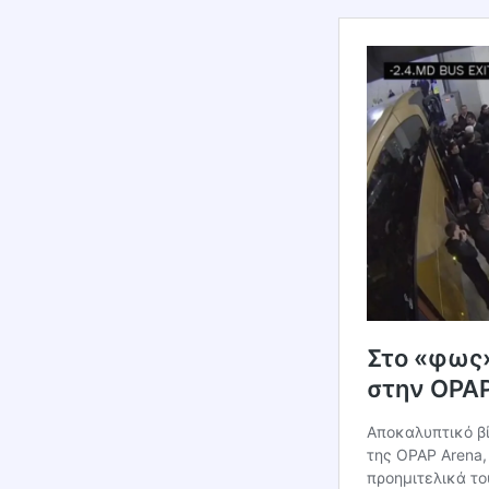
Στο «φως»
στην OPAP
Αποκαλυπτικό βί
της OPAP Arena,
προημιτελικά τ