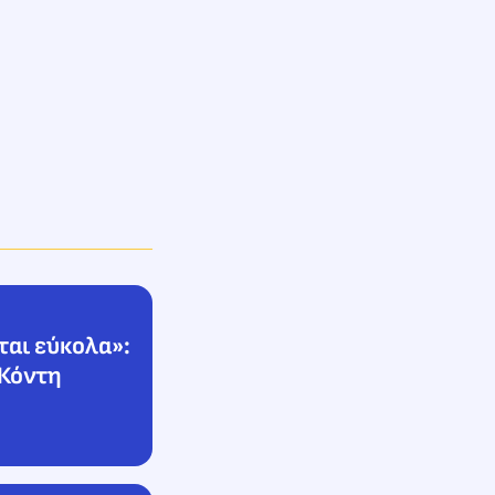
ται εύκολα»:
 Κόντη