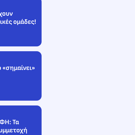
έχουν
ικές ομάδες!
 «σημαίνει»
ΟΦΗ: Τα
συμμετοχή