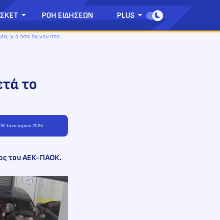
ΣΚΕΤ
ΡΟΗ ΕΙΔΗΣΕΩΝ
PLUS
α, για όσα έγιναν στο
ετά το
 08. Ιανουαρίου 2025
λος του ΑΕΚ-ΠΑΟΚ.