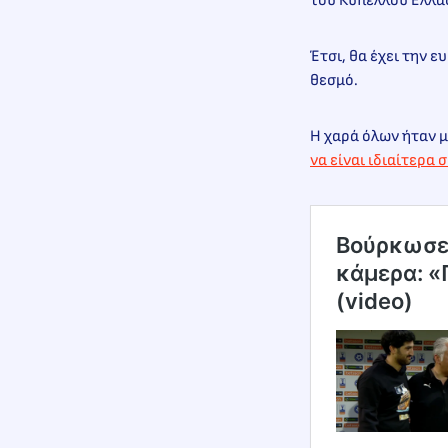
του Κυπέλλου Ελλάδ
Έτσι, θα έχει την ε
θεσμό.
Η χαρά όλων ήταν μ
να είναι ιδιαίτερα
Βούρκωσε
κάμερα: «
(video)