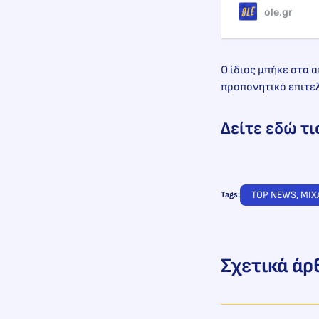
ole.gr
Ο ίδιος μπήκε στα 
προπονητικό επιτελ
Δείτε εδώ τι
TOP NEWS
, 
ΜΙΧ
Tags:
Σχετικά άρ