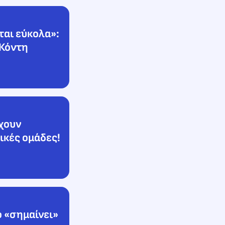
ται εύκολα»:
 Κόντη
έχουν
ικές ομάδες!
 «σημαίνει»