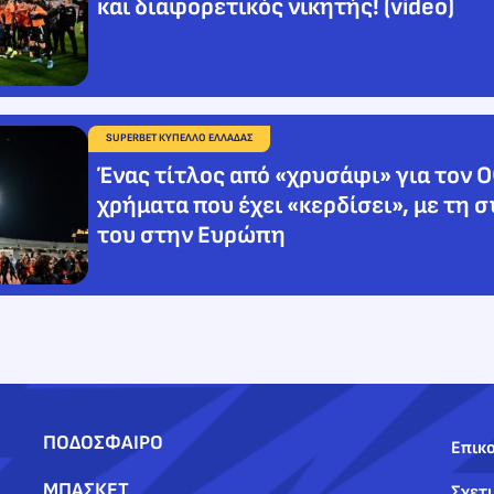
και διαφορετικός νικητής! (video)
SUPERBET ΚΥΠΕΛΛΟ ΕΛΛΑΔΑΣ
Ένας τίτλος από «χρυσάφι» για τον 
χρήματα που έχει «κερδίσει», με τη 
του στην Ευρώπη
ΠΟΔΟΣΦΑΙΡΟ
Επικο
ΜΠΑΣΚΕΤ
Σχετι