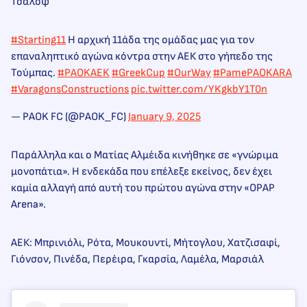
Τσάλοφ
#Starting11
Η αρχική 11άδα της ομάδας μας για τον
επαναληπτικό αγώνα κόντρα στην ΑΕΚ στο γήπεδο της
Τούμπας.
#PAOKAEK
#GreekCup
#OurWay
#PamePAOKARA
#VaragonsConstructions
pic.twitter.com/YKgkbY1T0n
— PAOK FC (@PAOK_FC)
January 9, 2025
Παράλληλα και ο Ματίας Αλμέιδα κινήθηκε σε «γνώριμα
μονοπάτια». Η ενδεκάδα που επέλεξε εκείνος, δεν έχει
καμία αλλαγή από αυτή του πρώτου αγώνα στην «OPAP
Arena».
ΑΕΚ: Μπρινιόλι, Ρότα, Μουκουντί, Μήτογλου, Χατζισαφί,
Γιόνσον, Πινέδα, Περέιρα, Γκαρσία, Λαμέλα, Μαρσιάλ