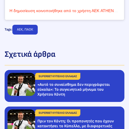
Η δημοσίευση κοινοποιήθηκε από το χρήστη ΑΕΚ ATHENS FC (@aekfc_official)
Tags:
ΑΕΚ
, 
ΠΑΟΚ
Σχετικά άρθρα
SUPERBET ΚΥΠΕΛΛΟ ΕΛΛΑΔΑΣ
«Αυτό το συναίσθημα δεν περιγράφεται
εύκολα»: Το συγκινητικό μήνυμα του
Χρήστου Κόντη
SUPERBET ΚΥΠΕΛΛΟ ΕΛΛΑΔΑΣ
Πριν τον Κόντη; Οι προπονητές που έχουν
κατακτήσει το Κύπελλο, με διαφορετικές