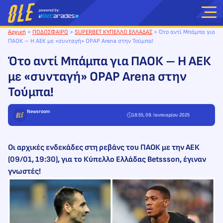
Μετάβαση
στο
περιεχόμενο
Αρχική
>
ΠΟΔΟΣΦΑΙΡΟ
>
SUPERBET ΚΥΠΕΛΛΟ ΕΛΛΑΔΑΣ
>
Ότο αντί Μπάμπα για
ΠΑΟΚ – Η ΑΕΚ με «συνταγή» OPAP Arena στην Τούμπα!
Ότο αντί Μπάμπα για ΠΑΟΚ – Η ΑΕΚ
με «συνταγή» OPAP Arena στην
Τούμπα!
Newsroom
18:55, 09. Ιανουαρίου 2025
Οι αρχικές ενδεκάδες στη ρεβάνς του ΠΑΟΚ με την ΑΕΚ
(09/01, 19:30), για το Κύπελλο Ελλάδας Betssson, έγιναν
γνωστές!