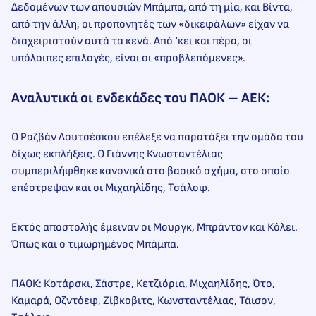
Δεδομένων των απουσιών Μπάμπα, από τη μία, και Βίντα,
από την άλλη, οι προπονητές των «δικεφάλων» είχαν να
διαχειριστούν αυτά τα κενά. Από ‘κει και πέρα, οι
υπόλοιπες επιλογές, είναι οι «προβλεπόμενες».
Αναλυτικά οι ενδεκάδες του ΠΑΟΚ – ΑΕΚ:
Ο Ραζβάν Λουτσέσκου επέλεξε να παρατάξει την ομάδα του
δίχως εκπλήξεις. Ο Γιάννης Κνωσταντέλιας
συμπεριλήφθηκε κανονικά στο βασικό σχήμα, στο οποίο
επέστρεψαν και οι Μιχαηλίδης, Τσάλοφ.
Εκτός αποστολής έμειναν οι Μουργκ, Μπράντον και Κόλει.
Όπως και ο τιμωρημένος Μπάμπα.
ΠΑΟΚ: Κοτάρσκι, Σάστρε, Κετζιόρια, Μιχαηλίδης, Ότο,
Καμαρά, Οζντόεφ, Ζίβκοβιτς, Κωνσταντέλιας, Τάισον,