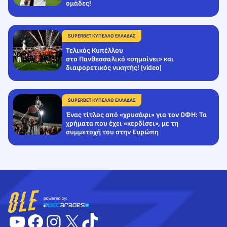
ομάδες!
SUPERBET ΚΥΠΕΛΛΟ ΕΛΛΑΔΑΣ
Τελικός Κυπέλλου
στο Πανθεσσαλικό «σημαίνει» και
διαφορετικός νικητής! (video)
SUPERBET ΚΥΠΕΛΛΟ ΕΛΛΑΔΑΣ
Ένας τίτλος από «χρυσάφι» για τον ΟΦΗ: Τα
χρήματα που έχει «κερδίσει», με τη
συμμετοχή του στην Ευρώπη
YouTube
Facebook
Instagram
X
TikTok