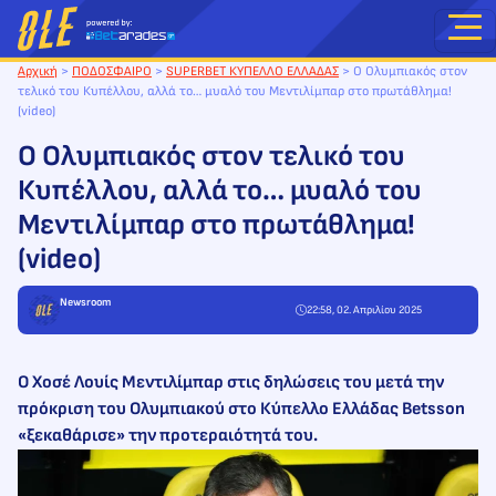
Μετάβαση
στο
περιεχόμενο
Αρχική
>
ΠΟΔΟΣΦΑΙΡΟ
>
SUPERBET ΚΥΠΕΛΛΟ ΕΛΛΑΔΑΣ
>
Ο Ολυμπιακός στον
τελικό του Κυπέλλου, αλλά το… μυαλό του Μεντιλίμπαρ στο πρωτάθλημα!
(video)
Ο Ολυμπιακός στον τελικό του
Κυπέλλου, αλλά το… μυαλό του
Μεντιλίμπαρ στο πρωτάθλημα!
(video)
Newsroom
22:58, 02. Απριλίου 2025
Ο Χοσέ Λουίς Μεντιλίμπαρ στις δηλώσεις του μετά την
πρόκριση του Ολυμπιακού στο Κύπελλο Ελλάδας Betsson
«ξεκαθάρισε» την προτεραιότητά του.