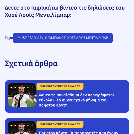
Δείτε στο παρακάτω βίντεο τις δηλώσεις του
Χοσέ Λουίς Μεντιλίμπαρ:
Tags:
MUST READ
, 
ΑΕΚ
, 
ΟΛΥΜΠΙΑΚΟΣ
, 
ΧΟΣΕ ΛΟΥΙΣ ΜΕΝΤΙΛΙΜΠΑΡ
Σχετικά άρθρα
SUPERBET ΚΥΠΕΛΛΟ ΕΛΛΑΔΑΣ
«Αυτό το συναίσθημα δεν περιγράφεται
εύκολα»: Το συγκινητικό μήνυμα του
Χρήστου Κόντη
SUPERBET ΚΥΠΕΛΛΟ ΕΛΛΑΔΑΣ
Πριν τον Κόντη; Οι προπονητές που έχουν