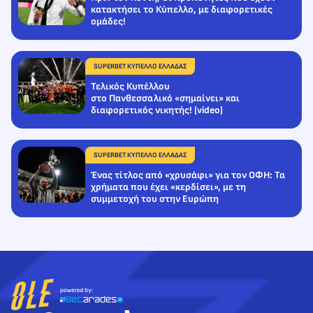
κατακτήσει το Κύπελλο, με διαφορετικές
ομάδες!
SUPERBET ΚΥΠΕΛΛΟ ΕΛΛΑΔΑΣ
Τελικός Κυπέλλου
στο Πανθεσσαλικό «σημαίνει» και
διαφορετικός νικητής! (video)
SUPERBET ΚΥΠΕΛΛΟ ΕΛΛΑΔΑΣ
Ένας τίτλος από «χρυσάφι» για τον ΟΦΗ: Τα
χρήματα που έχει «κερδίσει», με τη
συμμετοχή του στην Ευρώπη