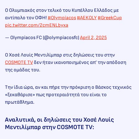
Ο Ολυμπιακός στον τελικό του Κυπέλλου Ελλάδος με
αντίπαλο τον ΟΦΗ!
#Olympiacos
#AEKOLY
#GreekCup
pic.twitter.com/2cmENLbyxa
— Olympiacos FC (@olympiacosfc)
April 2, 2025
Ο Χοσέ Λουίς Μεντιλίμπαρ στις δηλώσεις του στην
COSMOTE TV
δεν ήταν ικανοποιημένος απ’ την απόδοση
της ομάδας του.
Την ίδια ώρα, αν και πήρε την πρόκριση ο Βάσκος τεχνικός
«ξεκαθάρισε» πως προτεραιότητά του είναι το
πρωτάθλημα.
Αναλυτικά, οι δηλώσεις του Χοσέ Λουίς
Μεντιλίμπαρ στην COSMOTE TV: