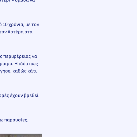
ρότερη» ομάδα να
 10 χρόνια, με τον
 τον Αστέρα στα
ς περιφέρειας να
φαιρο. Η ιδέα πως
γησε, καθώς κάτι
ορές έχουν βρεθεί
νω παρουσίες.