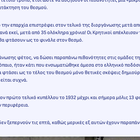
τέτοιο τρόπο, έτσι ώστε να αυξηθούν οι πιθανότητες μία «μικ
ατάκτηση του θεσμού.
ό την επαρχία επιστρέφει στον τελικό της διοργάνωσης μετά από
ανά εκεί, μετά από 35 ολόκληρα χρόνια! Οι Κρητικοί απέκλεισαν
, θα φτάσουν ως το φινάλε στον θεσμό.
γάνωσης φέτος, να δώσει παραπάνω πιθανότητες στις ομάδες τη
όπαιο, ήταν κάτι που ενσωματώθηκε άμεσα στο ελληνικό ποδόσ
α φτάσει ως το τέλος του θεσμού μόνο θετικές σκέψεις δημιούρ
είται συχνά.
ον πρώτο τελικό κυπέλλου το 1932 μέχρι και σήμερα μόλις 13 φ
ν περιφέρεια.
εν ξεπερνούν τις επτά, καθώς μερικές εξ αυτών έχουν παραπά