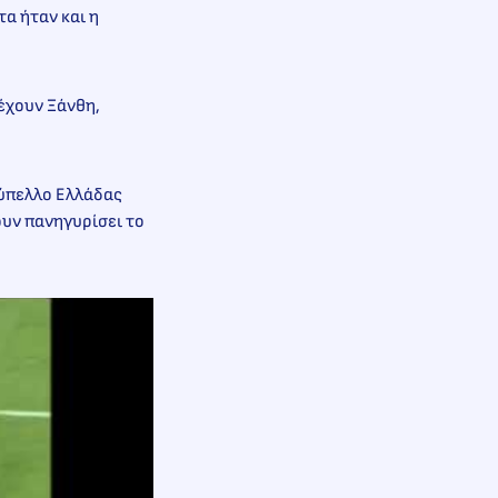
α ήταν και η
 έχουν Ξάνθη,
Κύπελλο Ελλάδας
ουν πανηγυρίσει το