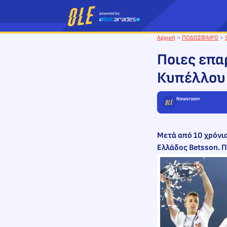
Μετάβαση
στο
περιεχόμενο
Αρχική
>
ΠΟΔΟΣΦΑΙΡΟ
>
Ποιες επα
Κυπέλλου 
Newsroom
Μετά από 10 χρόνια
Ελλάδος Betsson. Π