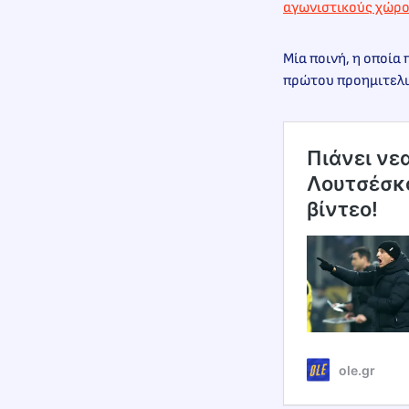
αγωνιστικούς χώρο
Μία ποινή, η οποία
πρώτου προημιτελικ
Πιάνει νε
Λουτσέσκο
βίντεο!
ole.gr