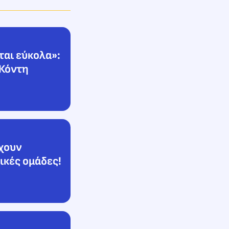
ται εύκολα»:
 Κόντη
έχουν
ικές ομάδες!