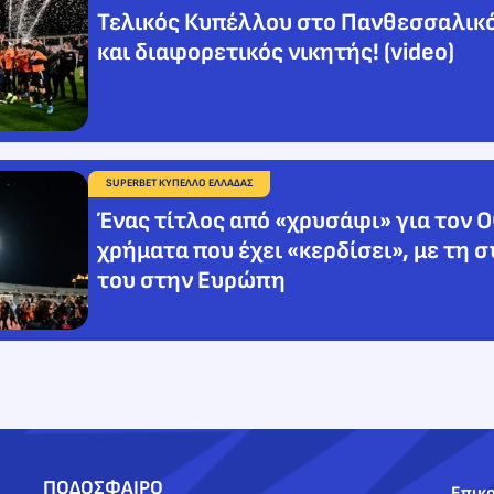
Τελικός Κυπέλλου στο Πανθεσσαλικό
και διαφορετικός νικητής! (video)
SUPERBET ΚΥΠΕΛΛΟ ΕΛΛΑΔΑΣ
Ένας τίτλος από «χρυσάφι» για τον 
χρήματα που έχει «κερδίσει», με τη 
του στην Ευρώπη
ΠΟΔΟΣΦΑΙΡΟ
Επικο