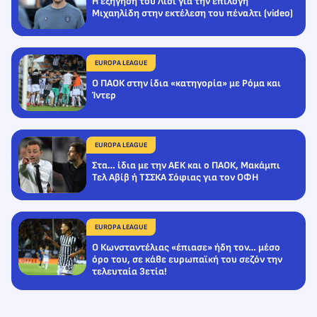
Η εξήγηση του Λίσι για την επιλογή
Μιχαηλίδη στην εκτέλεση του πέναλτι (video)
EUROPA LEAGUE
Ο ΠΑΟΚ στην ίδια «κατηγορία» με Ρόμα και
Ίντερ
EUROPA LEAGUE
Στα… ίδια με την ΑΕΚ και ο ΠΑΟΚ, Μακάμπι
Τελ Αβίβ ή ΤΣΣΚΑ Σόφιας για τον ΟΦΗ
EUROPA LEAGUE
Ο Κωνσταντέλιας «έπιασε» ήδη τον… μέσο
όρο του, σε κάθε ευρωπαϊκή του σεζόν την
τελευταία 3ετία!