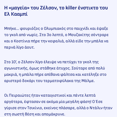
Η «μαγεία» του Ζέλσον, το killer ένστικτο του
Ελ Κααμπί
Μπήκε… φουριόζος ο Ολυμπιακός στο παιχνίδι και έψαξε
το γκολ από νωρίς. Στο 3ο λεπτό, ο Μουζακίτης σέντραρε
και ο Κοστίνια πήρε την κεφαλιά, αλλά είδε την μπάλα να
περνά λίγο άουτ.
Στο 10’, ο Ζέλσον λίγο έλειψε να πετύχει το γκολ της
αγωνιστικής, όμως στάθηκε άτυχος. Σούταρε από πολύ
μακριά, η μπάλα πήρε απίθανα φάλτσα και κατέληξε στο
αριστερό δοκάρι του τερματοφύλακα της Μάλμε.
Οι Πειραιώτες ήταν καταιγιστικοί και πέντε λεπτά
αργότερα, έφτασαν σε ακόμα μία μεγάλη φάση! Ο Έσε
γύρισε στον Τσικίνιο, εκείνος πλάσαρε, αλλά ο Ντάλιν ήταν
στη σωστή θέση και απομάκρυνε.