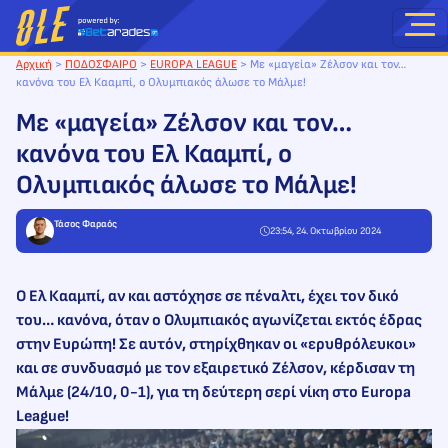
Μετάβαση
στο
περιεχόμενο
Αρχική
>
ΠΟΔΟΣΦΑΙΡΟ
>
EUROPA LEAGUE
>
Με «μαγεία» Ζέλσον και τον…
κανόνα του Ελ Κααμπί, ο Ολυμπιακός άλωσε το Μάλμε!
Με «μαγεία» Ζέλσον και τον…
κανόνα του Ελ Κααμπί, ο
Ολυμπιακός άλωσε το Μάλμε!
Τάσος Φαραός
23:54, 24. Οκτωβρίου 2024
Ο Ελ Κααμπί, αν και αστόχησε σε πέναλτι, έχει τον δικό
του… κανόνα, όταν ο Ολυμπιακός αγωνίζεται εκτός έδρας
στην Ευρώπη! Σε αυτόν, στηρίχθηκαν οι «ερυθρόλευκοι»
και σε συνδυασμό με τον εξαιρετικό Ζέλσον, κέρδισαν τη
Μάλμε (24/10, 0-1), για τη δεύτερη σερί νίκη στο Europa
League!