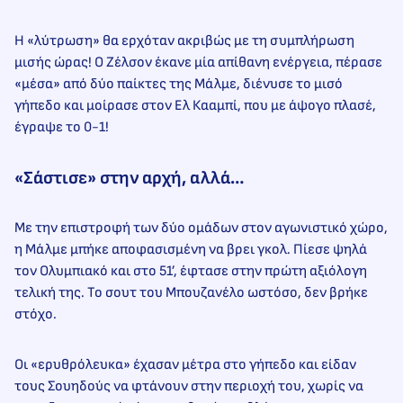
Η «λύτρωση» θα ερχόταν ακριβώς με τη συμπλήρωση
μισής ώρας! Ο Ζέλσον έκανε μία απίθανη ενέργεια, πέρασε
«μέσα» από δύο παίκτες της Μάλμε, διένυσε το μισό
γήπεδο και μοίρασε στον Ελ Κααμπί, που με άψογο πλασέ,
έγραψε το 0-1!
«Σάστισε» στην αρχή, αλλά…
Με την επιστροφή των δύο ομάδων στον αγωνιστικό χώρο,
η Μάλμε μπήκε αποφασισμένη να βρει γκολ. Πίεσε ψηλά
τον Ολυμπιακό και στο 51’, έφτασε στην πρώτη αξιόλογη
τελική της. Το σουτ του Μπουζανέλο ωστόσο, δεν βρήκε
στόχο.
Οι «ερυθρόλευκα» έχασαν μέτρα στο γήπεδο και είδαν
τους Σουηδούς να φτάνουν στην περιοχή του, χωρίς να