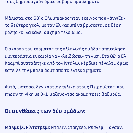
τους δημιουργούν όμως σοβαρά προβλήματα.
Μάλιστα, στο 68’ ο Ολυμπιακός ήταν εκείνος που «άγγιξε»
το δεύτερο γκολ, με τον Ελ Κααμπί να βρίσκεται σε θέση
βολής και να κάνει άσχημο τελείωμα.
Ο σκόρερ του τέρματος της ελληνικής ομάδας σπατάλησε
μία τεράστια ευκαιρία να «κλειδώσει» τη νικη. Στο 82’ ο Ελ
Κααμπί ανατράπηκε από τον Ντάλιν, κέρδισε πέναλτι, όμως
έστειλε την μπάλα άουτ από τα έντεκα βήματα.
Αυτό, ωστόσο, δεν κόστισε τελικά στους Πειραιώτες, που
πήραν τη νίκη με 0-1, μαζεύοντας ακόμα τρεις βαθμούς.
Οι συνθέσεις των δύο ομάδων:
Μάλμε (Χ. Ρίντστρεμ):
Ντάλιν, Στρίγκερ, Ρέσλερ, Γιάνσον,