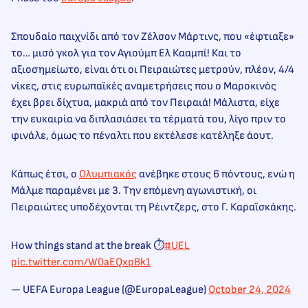
Σπουδαίο παιχνίδι από τον Ζέλσον Μάρτινς, που «έφτιαξε»
το… μισό γκολ για τον Αγιούμπ Ελ Κααμπί! Και το
αξιοσημείωτο, είναι ότι οι Πειραιώτες μετρούν, πλέον, 4/4
νίκες, στις ευρωπαϊκές αναμετρήσεις που ο Μαροκινός
έχει βρει δίχτυα, μακριά από τον Πειραιά! Μάλιστα, είχε
την ευκαιρία να διπλασιάσει τα τέρματά του, λίγο πριν το
φινάλε, όμως το πέναλτι που εκτέλεσε κατέληξε άουτ.
Κάπως έτσι, ο
Ολυμπιακός
ανέβηκε στους 6 πόντους, ενώ η
Μάλμε παραμένει με 3. Την επόμενη αγωνιστική, οι
Πειραιώτες υποδέχονται τη Ρέιντζερς, στο Γ. Καραϊσκάκης.
How things stand at the break ⏱️
#UEL
pic.twitter.com/W0aEQxpBk1
— UEFA Europa League (@EuropaLeague)
October 24, 2024