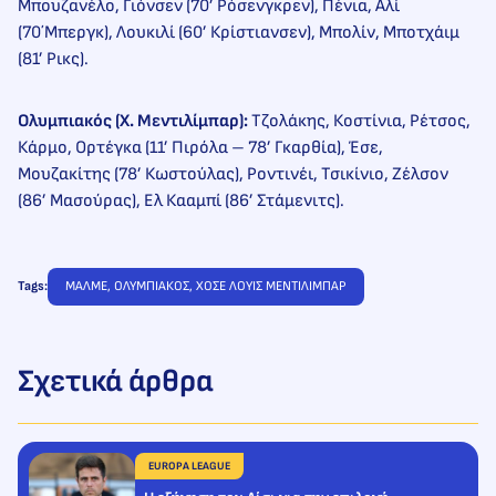
Μπουζανέλο, Γιόνσεν (70’ Ρόσενγκρεν), Πένια, Αλί
(70΄Μπεργκ), Λουκιλί (60’ Κρίστιανσεν), Μπολίν, Μποτχάιμ
(81’ Ρικς).
Ολυμπιακός (Χ. Μεντιλίμπαρ):
Τζολάκης, Κοστίνια, Ρέτσος,
Κάρμο, Ορτέγκα (11’ Πιρόλα – 78’ Γκαρθία), Έσε,
Μουζακίτης (78’ Κωστούλας), Ροντινέι, Τσικίνιο, Ζέλσον
(86’ Μασούρας), Ελ Κααμπί (86’ Στάμενιτς).
Tags:
ΜΑΛΜΕ
, 
ΟΛΥΜΠΙΑΚΟΣ
, 
ΧΟΣΕ ΛΟΥΙΣ ΜΕΝΤΙΛΙΜΠΑΡ
Σχετικά άρθρα
EUROPA LEAGUE