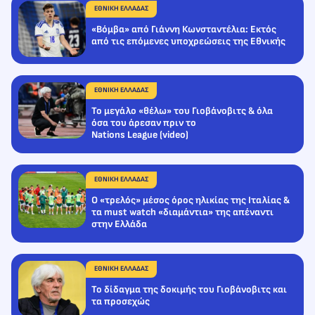
ΕΘΝΙΚΗ ΕΛΛΑΔΑΣ
«Βόμβα» από Γιάννη Κωνσταντέλια: Εκτός
από τις επόμενες υποχρεώσεις της Εθνικής
ΕΘΝΙΚΗ ΕΛΛΑΔΑΣ
Το μεγάλο «θέλω» του Γιοβάνοβιτς & όλα
όσα του άρεσαν πριν το
Nations League (video)
ΕΘΝΙΚΗ ΕΛΛΑΔΑΣ
Ο «τρελός» μέσος όρος ηλικίας της Ιταλίας &
τα must watch «διαμάντια» της απέναντι
στην Ελλάδα
ΕΘΝΙΚΗ ΕΛΛΑΔΑΣ
Το δίδαγμα της δοκιμής του Γιοβάνοβιτς και
τα προσεχώς