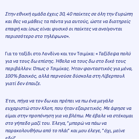
Στην εθνική ομάδα έχεις 30, 40 παίκτες σε όλη την Ευρώπη
και θες να μάθεις τα πάντα για αυτούς, ώστε να διατηρείς
επαφή και ίσως είναι φυσικό οι παίκτες να ανοίγονται
περισσότερο στο τηλέφωνο
».
Για το ταξίδι στο Λονδίνο και τον Τσιμίκα: «
Ταξίδεψα πολύ
για να τους δω επίσης. Ήθελα να τους δω στο δικό τους
περιβάλλον. Όπως ο Τσιμίκας. Ήταν φανταστικός για μένα,
100% βασικός, αλλά περνούσε δύσκολα στη Λίβερπουλ
γιατί δεν έπαιζε.
Έτσι, πήγα να τον δω και πρέπει να πω ένα μεγάλο
ευχαριστώ στον Κλοπ, που ήταν εξαιρετικός. Με άφησε να
είμαι στην προπόνηση για να βλέπω. Με έβαλε να στέκομαι
στο γήπεδο μαζί του. Έλεγα,
”
μπορώ να πάω να
παρακολουθήσω από το πλάι
”
και μου έλεγε,
”
όχι, μείνε
εδώ
”
.