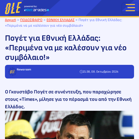
Μετάβαση
στο
περιεχόμενο
Αρχική
>
ΠΟΔΟΣΦΑΙΡΟ
>
ΕΘΝΙΚΗ ΕΛΛΑΔΑΣ
>
Πογέτ για Εθνική Ελλάδας:
«Περιμένα να με καλέσουν για νέο συμβόλαιο!»
Πογέτ για Εθνική Ελλάδας:
«Περιμένα να με καλέσουν για νέο
συμβόλαιο!»
Newsroom
21:38, 08. Οκτωβρίου 2024
Ο Γκουστάβο Πογέτ σε συνέντευξη, που παραχώρησε
στους «Times», μίλησε για το πέρασμά του από την Εθνική
Ελλάδας.