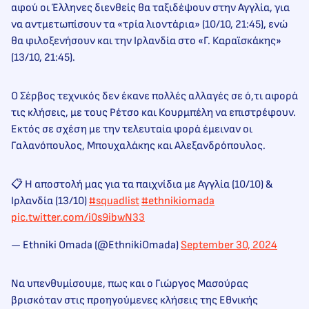
αφού οι Έλληνες διενθείς θα ταξιδέψουν στην Αγγλία, για
να αντμετωπίσουν τα «τρία λιοντάρια» (10/10, 21:45), ενώ
θα φιλοξενήσουν και την Ιρλανδία στο «Γ. Καραϊσκάκης»
(13/10, 21:45).
Ο Σέρβος τεχνικός δεν έκανε πολλές αλλαγές σε ό,τι αφορά
τις κλήσεις, με τους Ρέτσο και Κουρμπέλη να επιστρέφουν.
Εκτός σε σχέση με την τελευταία φορά έμειναν οι
Γαλανόπουλος, Μπουχαλάκης και Αλεξανδρόπουλος.
📋 Η αποστολή μας για τα παιχνίδια με Αγγλία (10/10) &
Ιρλανδία (13/10)
#squadlist
#ethnikiomada
pic.twitter.com/i0s9ibwN33
— Ethniki Omada (@EthnikiOmada)
September 30, 2024
Να υπενθυμίσουμε, πως και ο Γιώργος Μασούρας
βρισκόταν στις προηγούμενες κλήσεις της Εθνικής