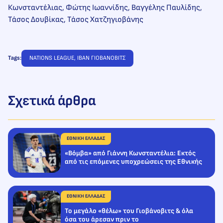
Κωνσταντέλιας, Φώτης Ιωαννίδης, Βαγγέλης Παυλίδης,
Τάσος Δουβίκας, Τάσος Χατζηγιοβάνης
Tags:
NATIONS LEAGUE
, 
ΙΒΑΝ ΓΙΟΒΑΝΟΒΙΤΣ
Σχετικά άρθρα
ΕΘΝΙΚΗ ΕΛΛΑΔΑΣ
«Βόμβα» από Γιάννη Κωνσταντέλια: Εκτός
από τις επόμενες υποχρεώσεις της Εθνικής
ΕΘΝΙΚΗ ΕΛΛΑΔΑΣ
Το μεγάλο «θέλω» του Γιοβάνοβιτς & όλα
όσα του άρεσαν πριν το