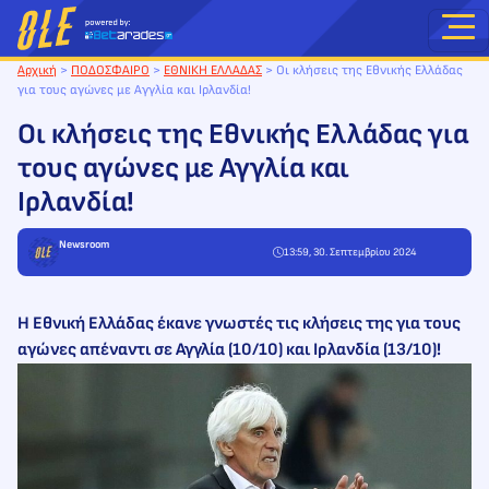
Μετάβαση
στο
περιεχόμενο
Αρχική
>
ΠΟΔΟΣΦΑΙΡΟ
>
ΕΘΝΙΚΗ ΕΛΛΑΔΑΣ
>
Οι κλήσεις της Εθνικής Ελλάδας
για τους αγώνες με Αγγλία και Ιρλανδία!
Οι κλήσεις της Εθνικής Ελλάδας για
τους αγώνες με Αγγλία και
Ιρλανδία!
Newsroom
13:59, 30. Σεπτεμβρίου 2024
Η Εθνική Ελλάδας έκανε γνωστές τις κλήσεις της για τους
αγώνες απέναντι σε Αγγλία (10/10) και Ιρλανδία (13/10)!