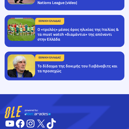
Nations League (video)
ΕΘΝΙΚΗ ΕΛΛΑΔΑΣ
Ο «τρελός» μέσος όρος ηλικίας της Ιταλίας &
τα must watch «διαμάντια» της απέναντι
στην Ελλάδα
ΕΘΝΙΚΗ ΕΛΛΑΔΑΣ
Το δίδαγμα της δοκιμής του Γιοβάνοβιτς και
τα προσεχώς
YouTube
Facebook
Instagram
X
TikTok