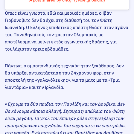
A post shared by ole.gr (@ole.gr.official)
Όπως είναι γνωστό, εδώ και μερικές ημέρες, ο Ιβάν
Γιοβάνοβιτς δεν θα έχει στη διάθεσή του τον Φώτη
Ιωαννίδη. Ο Έλληνας επιθετικός υπέστη θλάση στον αγώνα
του Παναθηναϊκού, κόντρα στον Ολυμπιακό, με
αποτέλεσμα να μείνει εκτός αγωνιστικής δράσης, για
τουλάχιστον τρεις εβδομάδες.
Πάντως, ο ομοσπονδιακός τεχνικός ήταν ξεκάθαρος. Δεν
θα υπάρξει αντικατάσταση του 24χρονου φορ, στην
αποστολή της «γαλανόλευκης», για τα ματς με τα «Τρία
λιοντάρια» και την Ιρλανδία.
«
Έχουμε τα δύο παιδιά, τον Παυλίδη και τον Δουβίκα. Δεν
θα κάνουμε κάποια αλλαγή. Σίγουρα η απώλεια του Φώτη
είναι μεγάλη. Τα γκολ του έπαιξαν ρόλο στην εξέλιξη των
προηγούμενων παιχνιδιών. Του ευχόμαστε να επιστρέψει
στα γήπεδα. Εγώ πιστεύω ότι και Παυλίδης και Δουβίκας