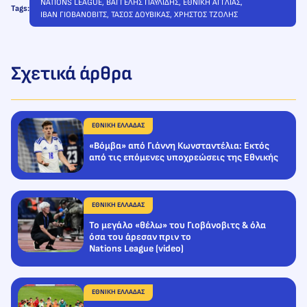
NATIONS LEAGUE
, 
ΒΑΓΓΕΛΗΣ ΠΑΥΛΙΔΗΣ
, 
ΕΘΝΙΚΗ ΑΓΓΛΙΑΣ
, 
Tags:
ΙΒΑΝ ΓΙΟΒΑΝΟΒΙΤΣ
, 
ΤΑΣΟΣ ΔΟΥΒΙΚΑΣ
, 
ΧΡΗΣΤΟΣ ΤΖΟΛΗΣ
Σχετικά άρθρα
ΕΘΝΙΚΗ ΕΛΛΑΔΑΣ
«Βόμβα» από Γιάννη Κωνσταντέλια: Εκτός
από τις επόμενες υποχρεώσεις της Εθνικής
ΕΘΝΙΚΗ ΕΛΛΑΔΑΣ
Το μεγάλο «θέλω» του Γιοβάνοβιτς & όλα
όσα του άρεσαν πριν το
Nations League (video)
ΕΘΝΙΚΗ ΕΛΛΑΔΑΣ