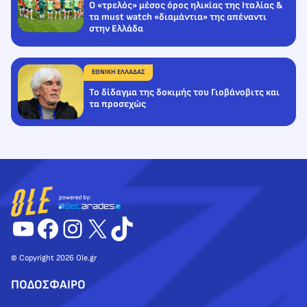
Ο «τρελός» μέσος όρος ηλικίας της Ιταλίας &
τα must watch «διαμάντια» της απέναντι
στην Ελλάδα
ΕΘΝΙΚΗ ΕΛΛΑΔΑΣ
Το δίδαγμα της δοκιμής του Γιοβάνοβιτς και
τα προσεχώς
YouTube
Facebook
Instagram
X
TikTok
© Copyright 2026 Ole.gr
ΠΟΔΟΣΦΑΙΡΟ