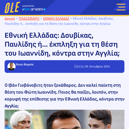
Μετάβαση
στο
περιεχόμενο
Αρχική
>
ΠΟΔΟΣΦΑΙΡΟ
>
ΕΘΝΙΚΗ ΕΛΛΑΔΑΣ
>
Εθνική Ελλάδας: Δουβίκας,
Παυλίδης ή… έκπληξη για τη θέση του Ιωαννίδη, κόντρα στην Αγγλία;
Εθνική Ελλάδας: Δουβίκας,
Παυλίδης ή… έκπληξη για τη θέση
του Ιωαννίδη, κόντρα στην Αγγλία;
Τάσος Φαραός
11:11, 09. Οκτωβρίου 2024
Ο Ιβάν Γιοβάνοβιτς ήταν ξεκάθαρος. Δεν καλεί παίκτη στη
θέση του Φώτη Ιωαννίδη. Ποιος θα παίξει, λοιπόν, στην
κορυφή της επίθεσης για την Εθνική Ελλάδας, κόντρα στην
Αγγλία;