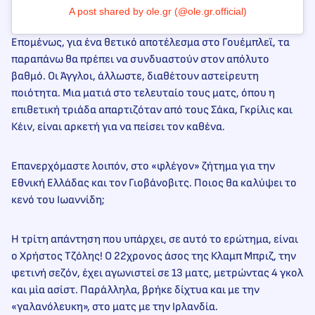
A post shared by ole.gr (@ole.gr.official)
Επομένως, για ένα θετικό αποτέλεσμα στο Γουέμπλεϊ, τα
παραπάνω θα πρέπει να συνδυαστούν στον απόλυτο
βαθμό. Οι Άγγλοι, άλλωστε, διαθέτουν αστείρευτη
ποιότητα. Μια ματιά στο τελευταίο τους ματς, όπου η
επιθετική τριάδα απαρτιζόταν από τους Σάκα, Γκρίλις και
Κέιν, είναι αρκετή για να πείσει τον καθένα.
Επανερχόμαστε λοιπόν, στο «φλέγον» ζήτημα για την
Εθνική Ελλάδας και τον Γιοβάνοβιτς. Ποιος θα καλύψει το
κενό του Ιωαννίδη;
Η τρίτη απάντηση που υπάρχει, σε αυτό το ερώτημα, είναι
ο Χρήστος Τζόλης! Ο 22χρονος άσος της Κλαμπ Μπριζ, την
φετινή σεζόν, έχει αγωνιστεί σε 13 ματς, μετρώντας 4 γκολ
και μία ασίστ. Παράλληλα, βρήκε δίχτυα και με την
«γαλανόλευκη», στο ματς με την Ιρλανδία.