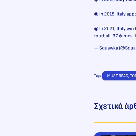
◉ In 2018, Italy ap
◉ In 2021, Italy win
football (37 games).
— Squawka (@Squa
MUST READ
, 
TO
Tags:
Σχετικά άρ