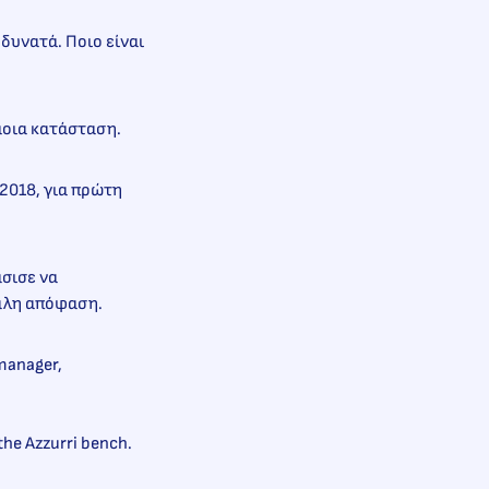
 δυνατά. Ποιο είναι
όμοια κατάσταση.
 2018, για πρώτη
σισε να
εγάλη απόφαση.
m manager,
the Azzurri bench.