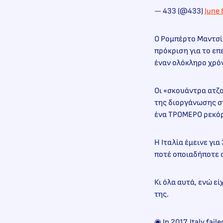
— 433 (@433)
June 
Ο Ρομπέρτο Μαντσίν
πρόκριση για το επ
έναν ολόκληρο χρό
Οι «σκουάντρα ατζο
της διοργάνωσης στ
ένα ΤΡΟΜΕΡΟ ρεκό
Η Ιταλία έμεινε γι
ποτέ οποιαδήποτε 
Κι όλα αυτά, ενώ ε
της.
◉ In 2017, Italy fail