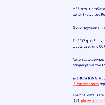
Μάλιστα, τις τελευ
αυτό; Εκείνο του Ρ
Ο νυν τεχνικός της
Το 2017 η Ιταλί εί
φορά, μετά από 60
Αυτό ταρακούνησε 
απομακρύνει τον Τζ
🚨 𝐁𝐑𝐄𝐀𝐊𝐈𝐍𝐆: R
@MatteMoretto
rep
The final details ar
🇮🇹
pic.twitter.c