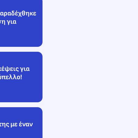
 παραδέχθηκε
ση για
κέψεις για
ύπελλο!
της με έναν