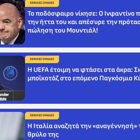
ΕΘΝΙΚΕΣ ΟΜΑΔΕΣ
Το ποδόσφαιρο νίκησε: Ο Ινφαντίνο
την ήττα του και απέσυρε την πρότα
πώληση του Μουντιάλ!
ΕΘΝΙΚΕΣ ΟΜΑΔΕΣ
Η UEFA έτοιμη να φτάσει στα άκρα: Σ
μποϊκοτάζ στο επόμενο Παγκόσμιο Κ
ΕΘΝΙΚΕΣ ΟΜΑΔΕΣ
Η Ιταλία αναζητά την «αναγέννησή» 
θρύλο της