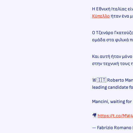
Η Εθνική Ιταλίας ε
Κύπελλο
ήταν ένα μ
Ο Τζενάρο Γκατούζο
ομάδα στα φιλικά 
Και αυτή ήταν μόνο
στην τεχνική τους 
🚨🇮🇹 Roberto Manc
leading candidate fo
Mancini, waiting for 
🎥
https://t.co/MW
— Fabrizio Romano