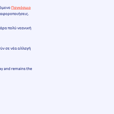
χόμενο
Παγκόσμιο
διαφοροποιήσεις.
πάρα πολύ νεανική
ούν σε νέα αλλαγή
May and remains the