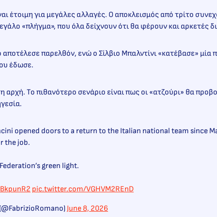
ίναι έτοιμη για μεγάλες αλλαγές. Ο αποκλεισμός από τρίτο συνε
εγάλο «πλήγμα», που όλα δείχνουν ότι θα φέρουν και αρκετές 
 αποτέλεσε παρελθόν, ενώ ο Σίλβιο Μπαλντίνι «κατέβασε» μία 
που έδωσε.
 η αρχή. Το πιθανότερο σενάριο είναι πως οι «ατζούρι» θα προβ
ηγεσία.
ini opened doors to a return to the Italian national team since 
r the job.
Federation’s green light.
4BkpunR2
pic.twitter.com/VGHVM2REnD
 (@FabrizioRomano)
June 8, 2026