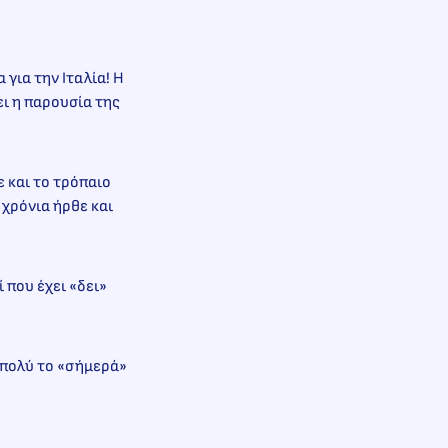
για την Ιταλία! Η
ει η παρουσία της
 και το τρόπαιο
 χρόνια ήρθε και
 που έχει «δει»
ι πολύ το «σήμερά»