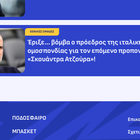
ΕΘΝΙΚΕΣ ΟΜΑΔΕΣ
Έριξε… βόμβα ο πρόεδρος της ιταλικ
ομοσπονδίας για τον επόμενο προπο
«Σκουάντρα Ατζούρα»!
ΠΟΔΟΣΦΑΙΡΟ
Επικο
ΜΠΑΣΚΕΤ
Σχετι