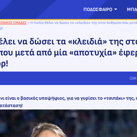
ΠΟΔΟΣΦΑΙΡΟ
ΜΠΑ
ΕΘΝΙΚΕΣ ΟΜΑΔΕΣ
>
H Ιταλία θέλει να δώσει τα «κλειδιά» της στον άνθρωπο που μετ
ρ!
έλει να δώσει τα «κλειδιά» της στ
ου μετά από μία «αποτυχία» έφε
ρ!
16:
ι είναι ο βασικός υποψήφιος, για να γυρίσει το «τσιπάκι» της,
κατάσταση!