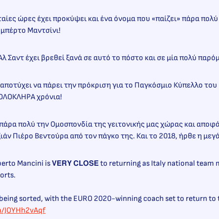
ταίες ώρες έχει προκύψει και ένα όνομα που «παίζει» πάρα πολύ
ομπέρτο Μαντσίνι!
 Αλ Σαντ έχει βρεθεί ξανά σε αυτό το πόστο και σε μία πολύ παρ
χε αποτύχει να πάρει την πρόκριση για το Παγκόσμιο Κύπελλο του
 ΟΛΟΚΛΗΡΑ χρόνια!
πάρα πολύ την Ομοσπονδία της γειτονικής μας χώρας και αποφά
ιάν Πιέρο Βεντούρα από τον πάγκο της. Και το 2018, ήρθε η μ
oberto Mancini is 𝗩𝗘𝗥𝗬 𝗖𝗟𝗢𝗦𝗘 to returning as Italy national tea
orts.
e being sorted, with the EURO 2020-winning coach set to return to 
om/JOYHh2vAqf