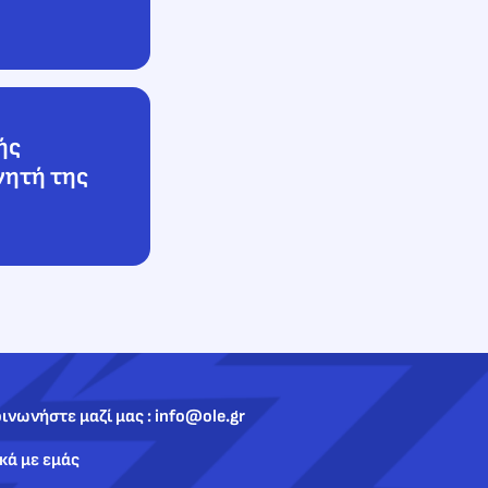
ής
νητή της
ινωνήστε μαζί μας : info@ole.gr
κά με εμάς