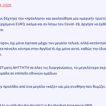
8, 2026
ι δέχτηκε την «πρόκληση» και ακολούθησε μία «μαγική» τριετία 
ερχόμενο EURΟ, ακόμα και αν λόγω του Covid-19, άργησε να έρθ
νο.
ύρα», όχι μόνο έφτασε μέχρι τον μεγάλο τελικό, αλλά κατέκτησε
α πέναλτι κόντρα στην Αγγλία! Κι όχι μόνο αυτό, καθώς την ίδια
ρ.
α 37 ματς ΑΗΤΤΗΤΗ σε όλες τις διοργανώσεις, το μεγαλύτερο σερί
ομάδα σε επίπεδο εθνικών ομάδων.
ίχε προέλθει από ένα μεγάλο «κάζο» και μία συνθήκη που θυμίζε
ed to qualify for the World Cup for the first time since 1958.