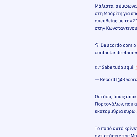
Μάλιστα, σύμφωνα μ
στη Μαδρίτη για επ
απευθείας με τον 2
στην Κωνσταντινού
🦅 De acordo com o 
contactar diretame
👉 Sabe tudo aqui:
— Record (@Record
Ωστόσο, όπως αποκα
Πορτογάλων, που αγ
εκατομμύρια ευρώ.
Το ποσό αυτό κρίνε
αντιστάσεις της Μ