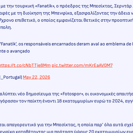
ε την τουρκική «Fanatik», ο πρόεδρος της Μπεσίκτας, Σερντάρ 
αφές με τη διοίκηση της Μπενφίκα, εξασφαλίζοντας την άδεια 
7χρονο επιθετικό, ο οποίος εμφανίζεται θετικός στην προοπτικ
πολη.
'Fanatik', os responsáveis encarnados deram aval ao emblema de 
nte o avançado
https://t.co/cNbTTje8Mm
pic.twitter.com/mKrEaAV0M7
_Portugal)
May 22, 2026
λύπτει νέο δημοσίευμα της «Fotospor», οι οικονομικές απαιτή
όρασαν τον παίκτη έναντι 18 εκατομμυρίων ευρώ το 2024, αγγί
ται απαγορευτικό για την Μπεσίκτας, η οποία παρ’ όλα αυτά σχεδ
πενφίκα καταθέτοντας μια πρόταση ύψους 20 εκατομμυρίων ευρ