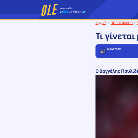
Μετάβαση
στο
περιεχόμενο
Αρχική
>
ΠΟΔΟΣΦΑΙΡΟ
>
Τι γίνεται
Newsroom
Ο Βαγγέλης Παυλίδη