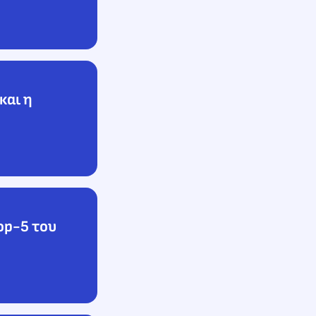
και η
op-5 του