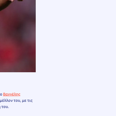
 ο
Βαγγέλης
έλλον του, με τις
 του.