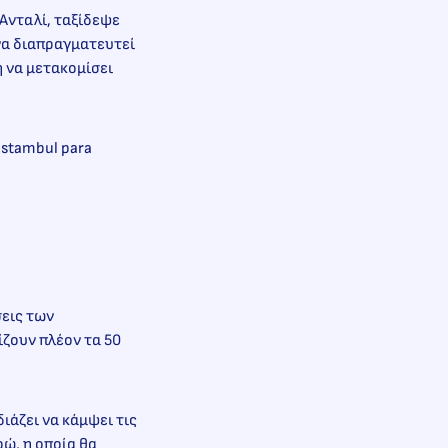
Ανταλί, ταξίδεψε
να διαπραγματευτεί
ή να μετακομίσει
Istambul para
σεις των
ζουν πλέον τα 50
ιάζει να κάμψει τις
ώ, η οποία θα