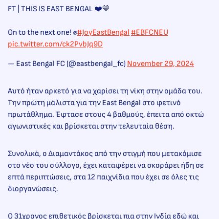
FT | THIS IS EAST BENGAL ❤️💛
On to the next one! ✊
#JoyEastBengal
#EBFCNEU
pic.twitter.com/ck2PvbJq9D
— East Bengal FC (@eastbengal_fc)
November 29, 2024
Αυτό ήταν αρκετό για να χαρίσει τη νίκη στην ομάδα του.
Την πρώτη μάλιστα για την East Bengal στο φετινό
πρωτάθλημα. Έφτασε στους 4 βαθμούς, έπειτα από οκτώ
αγωνιστικές και βρίσκεται στην τελευταία θέση.
Συνολικά, ο Διαμαντάκος από την στιγμή που μετακόμισε
στο νέο του σύλλογο, έχει καταφέρει να σκοράρει ήδη σε
επτά περιπτώσεις, στα 12 παιχνίδια που έχει σε όλες τις
διοργανώσεις.
Ο 31χρονος επιθετικός βρίσκεται πια στην Ινδία εδώ και