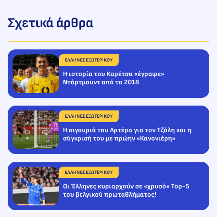
Σχετικά άρθρα
ΕΛΛΗΝΕΣ ΕΞΩΤΕΡΙΚΟΥ
Η ιστορία του Καρέτσα «έγραφε»
Ντόρτμουντ από το 2018
ΕΛΛΗΝΕΣ ΕΞΩΤΕΡΙΚΟΥ
Η σιγουριά του Αρτέρα για τον Τζόλη και η
σύγκρισή του με πρώην «Κανονιέρη»
ΕΛΛΗΝΕΣ ΕΞΩΤΕΡΙΚΟΥ
Οι Έλληνες κυριαρχούν σε «χρυσό» Top-5
του βελγικού πρωταθλήματος!