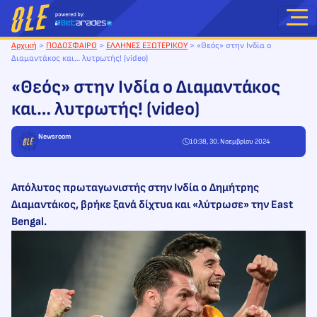
Μετάβαση
στο
περιεχόμενο
Αρχική
>
ΠΟΔΟΣΦΑΙΡΟ
>
ΕΛΛΗΝΕΣ ΕΞΩΤΕΡΙΚΟΥ
>
«Θεός» στην Ινδία ο
Διαμαντάκος και… λυτρωτής! (video)
«Θεός» στην Ινδία ο Διαμαντάκος
και… λυτρωτής! (video)
Newsroom
10:38, 30. Νοεμβρίου 2024
Απόλυτος πρωταγωνιστής στην Ινδία ο Δημήτρης
Διαμαντάκος, βρήκε ξανά δίχτυα και «λύτρωσε» την East
Bengal.