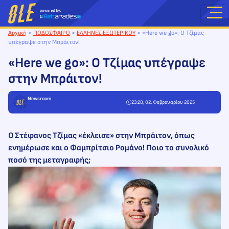
Μετάβαση
στο
περιεχόμενο
Αρχική
>
ΠΟΔΟΣΦΑΙΡΟ
>
ΕΛΛΗΝΕΣ ΕΞΩΤΕΡΙΚΟΥ
>
«Here we go»: Ο Τζίμας
υπέγραψε στην Μπράιτον!
«Here we go»: Ο Τζίμας υπέγραψε
στην Μπράιτον!
Newsroom
23:28, 02. Φεβρουαρίου 2025
Ο Στέφανος Τζίμας «έκλεισε» στην Μπράιτον, όπως
ενημέρωσε και ο Φαμπρίτσιο Ρομάνο! Ποιο το συνολικό
ποσό της μεταγραφής;