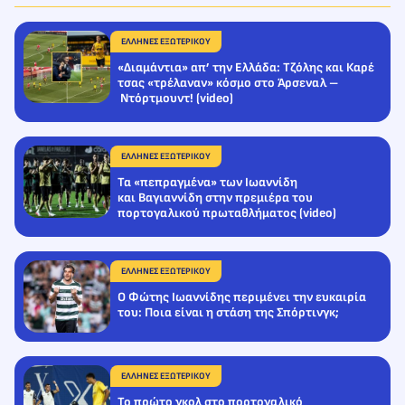
ΕΛΛΗΝΕΣ ΕΞΩΤΕΡΙΚΟΥ
«Διαμάντια» απ’ την Ελλάδα: Τζόλης και Καρέ
τσας «τρέλαναν» κόσμο στο Άρσεναλ –
Ντόρτμουντ! (video)
ΕΛΛΗΝΕΣ ΕΞΩΤΕΡΙΚΟΥ
Τα «πεπραγμένα» των Ιωαννίδη
και Βαγιαννίδη στην πρεμιέρα του
πορτογαλικού πρωταθλήματος (video)
ΕΛΛΗΝΕΣ ΕΞΩΤΕΡΙΚΟΥ
Ο Φώτης Ιωαννίδης περιμένει την ευκαιρία
του: Ποια είναι η στάση της Σπόρτινγκ;
ΕΛΛΗΝΕΣ ΕΞΩΤΕΡΙΚΟΥ
To πρώτο γκολ στο πορτογαλικό