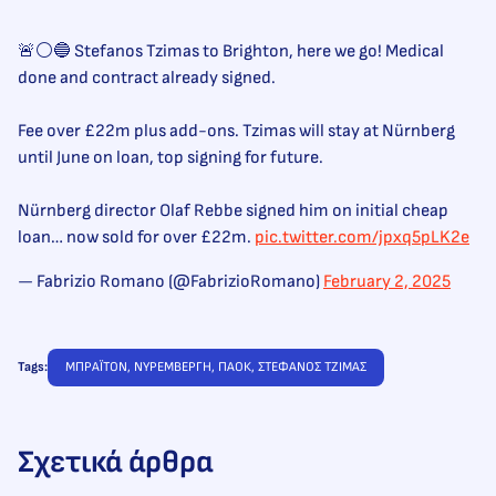
🚨⚪️🔵 Stefanos Tzimas to Brighton, here we go! Medical
done and contract already signed.
Fee over £22m plus add-ons. Tzimas will stay at Nürnberg
until June on loan, top signing for future.
Nürnberg director Olaf Rebbe signed him on initial cheap
loan… now sold for over £22m.
pic.twitter.com/jpxq5pLK2e
— Fabrizio Romano (@FabrizioRomano)
February 2, 2025
Tags:
ΜΠΡΑΪΤΟΝ
, 
ΝΥΡΕΜΒΕΡΓΗ
, 
ΠΑΟΚ
, 
ΣΤΕΦΑΝΟΣ ΤΖΙΜΑΣ
Σχετικά άρθρα