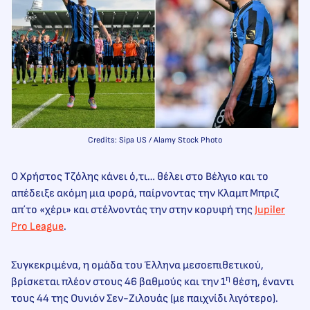
Credits: Sipa US / Alamy Stock Photo
Ο Χρήστος Τζόλης κάνει ό,τι… θέλει στο Βέλγιο και το
απέδειξε ακόμη μια φορά, παίρνοντας την Κλαμπ Μπριζ
απ΄το «χέρι» και στέλνοντάς την στην κορυφή της
Jupiler
Pro League
.
Συγκεκριμένα, η ομάδα του Έλληνα μεσοεπιθετικού,
η
βρίσκεται πλέον στους 46 βαθμούς και την 1
θέση, έναντι
τους 44 της Ουνιόν Σεν-Ζιλουάς (με παιχνίδι λιγότερο).