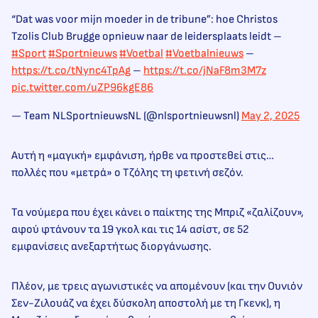
“Dat was voor mijn moeder in de tribune”: hoe Christos
Tzolis Club Brugge opnieuw naar de leidersplaats leidt –
#Sport
#Sportnieuws
#Voetbal
#Voetbalnieuws
–
https://t.co/tNync4TpAg
–
https://t.co/jNaF8m3M7z
pic.twitter.com/uZP96kgE86
— Team NLSportnieuwsNL (@nlsportnieuwsnl)
May 2, 2025
Αυτή η «μαγική» εμφάνιση, ήρθε να προστεθεί στις…
πολλές που «μετρά» ο Τζόλης τη φετινή σεζόν.
Τα νούμερα που έχει κάνει ο παίκτης της Μπριζ «ζαλίζουν»,
αφού φτάνουν τα 19 γκολ και τις 14 ασίστ, σε 52
εμφανίσεις ανεξαρτήτως διοργάνωσης.
Πλέον, με τρεις αγωνιστικές να απομένουν (και την Ουνιόν
Σεν-Ζιλουάζ να έχει δύσκολη αποστολή με τη Γκενκ), η