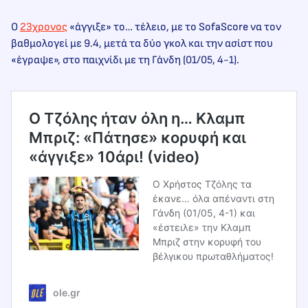
Ο
23χρονος
«άγγιξε» το… τέλειο, με το SofaScore να τον
βαθμολογεί με 9.4, μετά τα δύο γκολ και την ασίστ που
«έγραψε», στο παιχνίδι με τη Γάνδη (01/05, 4-1).
Ο Τζόλης ήταν όλη η… Κλαμπ
Μπριζ: «Πάτησε» κορυφή και
«άγγιξε» 10άρι! (video)
O Χρήστος Τζόλης τα
έκανε… όλα απέναντι στη
Γάνδη (01/05, 4-1) και
«έστειλε» την Κλαμπ
Μπριζ στην κορυφή του
βέλγικου πρωταθλήματος!
ole.gr