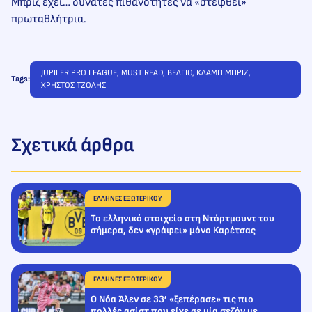
Μπριζ έχει… δυνατές πιθανότητες να «στεφθεί»
πρωταθλήτρια.
JUPILER PRO LEAGUE
, 
MUST READ
, 
ΒΕΛΓΙΟ
, 
ΚΛΑΜΠ ΜΠΡΙΖ
, 
Tags:
ΧΡΗΣΤΟΣ ΤΖΟΛΗΣ
Σχετικά άρθρα
ΕΛΛΗΝΕΣ ΕΞΩΤΕΡΙΚΟΥ
Το ελληνικό στοιχείο στη Ντόρτμουντ του
σήμερα, δεν «γράφει» μόνο Καρέτσας
ΕΛΛΗΝΕΣ ΕΞΩΤΕΡΙΚΟΥ
O Nόα Άλεν σε 33’ «ξεπέρασε» τις πιο
πολλές ασίστ που είχε σε μία σεζόν με