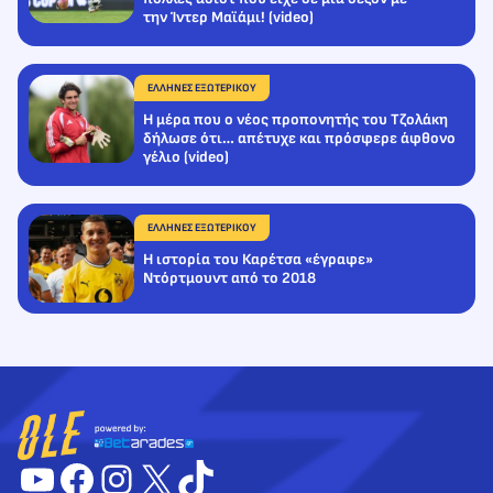
την Ίντερ Μαϊάμι! (video)
ΕΛΛΗΝΕΣ ΕΞΩΤΕΡΙΚΟΥ
Η μέρα που ο νέος προπονητής του Τζολάκη
δήλωσε ότι… απέτυχε και πρόσφερε άφθονο
γέλιο (video)
ΕΛΛΗΝΕΣ ΕΞΩΤΕΡΙΚΟΥ
Η ιστορία του Καρέτσα «έγραφε»
Ντόρτμουντ από το 2018
YouTube
Facebook
Instagram
X
TikTok