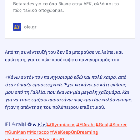
Betarades για τα όσα βίωσε στην ΑΕΚ, αλλά και το
πώς τελικά αποχώρησε.
ole.gr
Από τη συνέντευξή του δεν θα μπορούσε να λείπει και
ερώτηση, για το πώς προέκυψε ο πανηγυρισμός του.
«Κάνω αυτόν τον πανηγυρισμό εδώ και πολύ καιρό, από
όταν έπαιζα ερασιτεχνικά. Έχει να κάνει με κάτι φίλους
μου από τη Γαλλία, που έκαναν μία μεγάλη χαζομάρα. Και
για να τους τιμήσω παριστάνω πως κρατάω καλάσνικοφ
»
,
ήταν η απάντηση του πολύπειρου επιθετικού.
𝔼𝕝 𝔸𝕣𝕒𝕓𝕚 ⚽🔥🇲🇦
#Olympiacos
#ElArabi
#Goal
#Scorer
#GunMan
#Morocco
#WeKeepOnDreaming
pic.twitter.com/EJxVU8tgIO