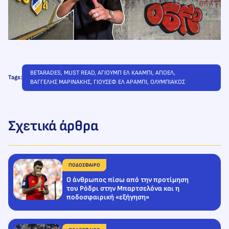
BETARADES
, 
MUST READ
, 
ΑΓΙΟΥΜΠ ΕΛ ΚΑΑΜΠΙ
, 
ΑΠΟΕΛ
, 
Tags:
ΒΑΓΓΕΛΗΣ ΜΑΡΙΝΑΚΗΣ
, 
ΓΙΟΥΣΕΦ ΕΛ ΑΡΑΜΠΙ
, 
ΟΛΥΜΠΙΑΚΟΣ
Σχετικά άρθρα
ΠΟΔΟΣΦΑΙΡΟ
Ο άνθρωπος πίσω από την προτίμηση
του Ρόδρι στην Μπαρτσελόνα και η
ποδοσφαιρική «εξήγηση»