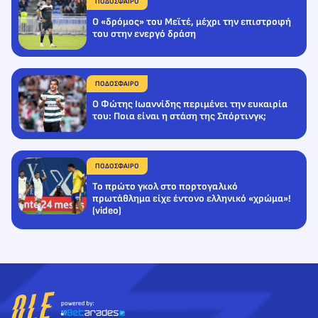
ΠΟΔΟΣΦΑΙΡΟ
O «δρόμος» του Μεϊτέ, μέχρι την επιστροφή
του στην ενεργό δράση
ΠΟΔΟΣΦΑΙΡΟ
Ο Φώτης Ιωαννίδης περιμένει την ευκαιρία
του: Ποια είναι η στάση της Σπόρτινγκ;
ΠΟΔΟΣΦΑΙΡΟ
To πρώτο γκολ στο πορτογαλικό
πρωτάθλημα είχε έντονο ελληνικό «χρώμα»!
(video)