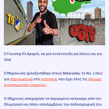
O Γιουσέφ Ελ Αραμπί, σε μία συνέντευξη για όλους και για
όλα!
Ο Μαροκινός φιλοξενήθηκε στους Betarades, το Νο. 1 σάιτ
για
προγνωστικά
στο
στοίχημα
, που έχει όλες τις
νόμιμες
στοιχηματικές εταιρείες
.
Ο 38χρονος αποχώρησε το περασμένο καλοκαίρι από τον
Ολυμπιακό και πλέον απολαμβάνει την ποδοσφαιρική του