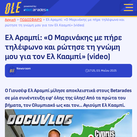
Μετάβαση
στο
περιεχόμενο
Αρχική
>
ΠΟΔΟΣΦΑΙΡΟ
>
Ελ Αραμπί: «Ο Μαρινάκης με πήρε τηλέφωνο και
ρώτησε τη γνώμη μου για τον Ελ Κααμπί» (video)
Ελ Αραμπί: «Ο Μαρινάκης με πήρε
τηλέφωνο και ρώτησε τη γνώμη
μου για τον Ελ Κααμπί» (video)
Newsroom
17:25, 03. Μαΐου 2025
Ο Γιουσέφ Ελ Αραμπί μίλησε αποκλειστικά στους Betarades
σε μία συνέντευξη εφ’ όλης της ύλης! Από τα πρώτα του
βήματα, τον Ολυμπιακό ως και τον… Αγιούμπ Ελ Κααμπί.