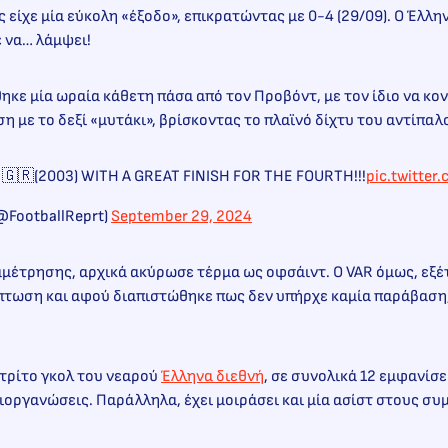
 είχε μία εύκολη «έξοδο», επικρατώντας με 0-4 (29/09). Ο Έλλη
 να… λάμψει!
θηκε μία ωραία κάθετη πάσα από τον Προβόντ, με τον ίδιο να κο
ση με το δεξί «μυτάκι», βρίσκοντας το πλαϊνό δίχτυ του αντίπ
🇬🇷(2003) WITH A GREAT FINISH FOR THE FOURTH!!!
pic.twitte
(@FootballReprt)
September 29, 2024
αμέτρησης, αρχικά ακύρωσε τέρμα ως οφσάιντ. Ο VAR όμως, εξέ
πτωση και αφού διαπιστώθηκε πως δεν υπήρχε καμία παράβαση
τρίτο γκολ του νεαρού
Έλληνα διεθνή
, σε συνολικά 12 εμφανίσε
 διοργανώσεις. Παράλληλα, έχει μοιράσει και μία ασίστ στους συ