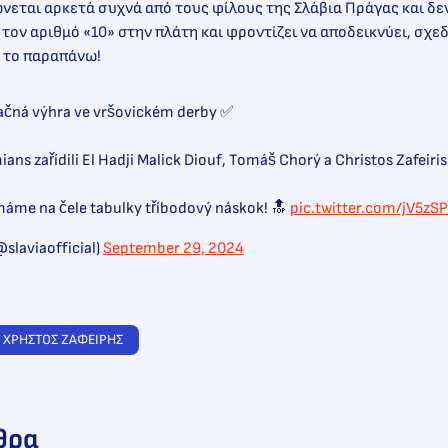
εται αρκετά συχνά από τους φίλους της Σλάβια Πράγας και δεν 
τον αριθμό «10» στην πλάτη και φροντίζει να αποδεικνύει, σχεδ
ε το παραπάνω!
ačná výhra ve vršovickém derby ✅
ans zařídili El Hadji Malick Diouf, Tomáš Chorý a Christos Zafeiris
máme na čele tabulky tříbodový náskok! 🔝
pic.twitter.com/jV5z
slaviaofficial)
September 29, 2024
 
ΧΡΗΣΤΟΣ ΖΑΦΕΙΡΗΣ
θρα