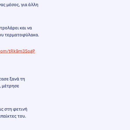
νας μέσος, για άλλη
ντρολάρει και να
αλου τερματοφύλακα.
r.com/tRk9m3SogP
τασε ξανά τη
, μέτρησε
ις στη φετινή
μπαίκτες του.