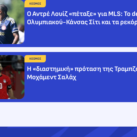
ΚΟΣΜΟΣ
Ο Αντρέ Λουίζ «πέταξε» για MLS: Το d
Ολυμπιακού-Κάνσας Σίτι και τα ρεκό
ΚΟΣΜΟΣ
Η «διαστημική» πρόταση της Τραμπζ
Μοχάμεντ Σαλάχ