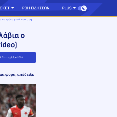
ΣΚΕΤ
ΡΟΗ ΕΙΔΗΣΕΩΝ
PLUS
ε το τρίτο γκολ του στη
λάβια ο
ideo)
29. Σεπτεμβρίου 2024
μια φορά, απέδειξε