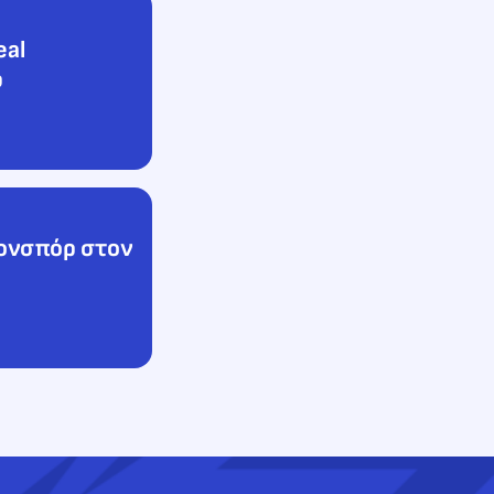
eal
ρ
ονσπόρ στον