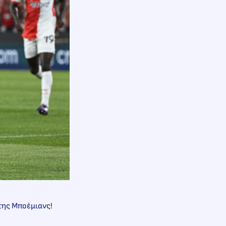
 της Μποέμιανς!