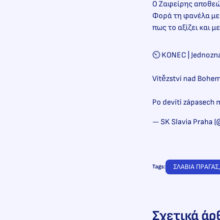
Ο Ζαφείρης αποθεών
Φορά τη φανέλα με 
πως το αξίζει και μ
⏲️ KONEC | Jednozn
Vítězství nad Bohemi
Po devíti zápasech 
— SK Slavia Praha (@
ΣΛΑΒΙΑ ΠΡΑΓΑΣ
,
Tags:
Σχετικά άρ