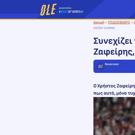
Μετάβαση
στο
περιεχόμενο
Αρχική
>
ΠΟΔΟΣΦΑΙΡΟ
>
σεζόν! (video)
Συνεχίζει
Ζαφείρης, 
Newsroom
O Χρήστος Ζαφείρης
πως αυτό, μόνο τυχα