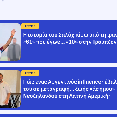
ΚΟΣΜΟΣ
Η ιστορία του Σαλάχ πίσω από τη φαν
«61» που έγινε… «10» στην Τραμπζο
ΚΟΣΜΟΣ
Πώς ένας Αργεντινός influencer έβαλ
του σε μεταγραφή… ζωής «άσημου»
Νεοζηλανδού στη Λατινή Αμερική;