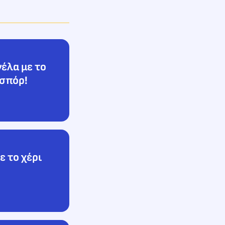
έλα με το
νσπόρ!
ε το χέρι