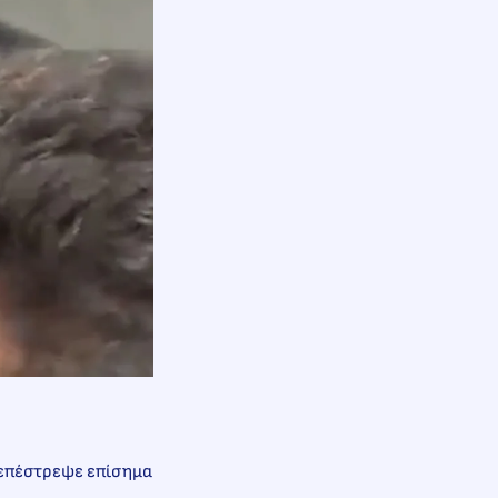
α επέστρεψε επίσημα