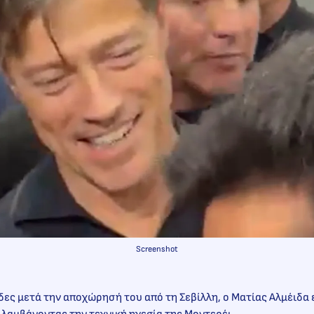
Screenshot
δες μετά την αποχώρησή του από τη Σεβίλλη, ο Ματίας Αλμέιδ