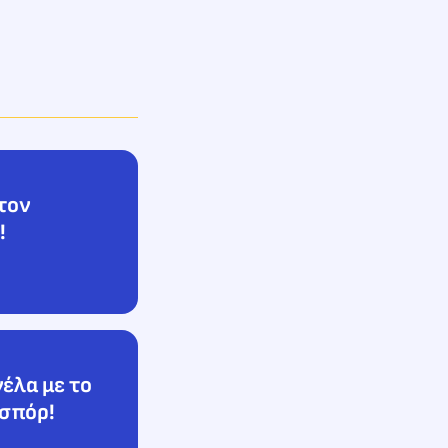
τον
!
έλα με το
νσπόρ!