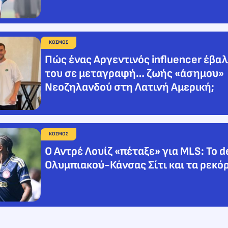
ΚΟΣΜΟΣ
Πώς ένας Αργεντινός influencer έβαλ
του σε μεταγραφή… ζωής «άσημου»
Νεοζηλανδού στη Λατινή Αμερική;
ΚΟΣΜΟΣ
Ο Αντρέ Λουίζ «πέταξε» για MLS: Το d
Ολυμπιακού-Κάνσας Σίτι και τα ρεκό