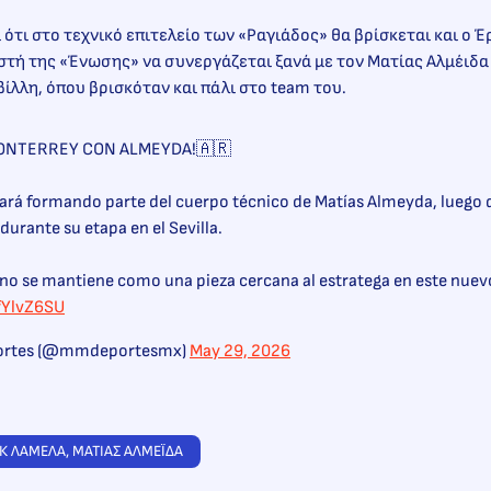
 ότι στο τεχνικό επιτελείο των «Ραγιάδος» θα βρίσκεται και ο Έ
τή της «Ένωσης» να συνεργάζεται ξανά με τον Ματίας Αλμέιδα 
βίλλη, όπου βρισκόταν και πάλι στο team του.
MONTERREY CON ALMEYDA!🇦🇷
ará formando parte del cuerpo técnico de Matías Almeyda, luego 
urante su etapa en el Sevilla.
ino se mantiene como una pieza cercana al estratega en este nue
fYlvZ6SU
portes (@mmdeportesmx)
May 29, 2026
ΙΚ ΛΑΜΕΛΑ
, 
ΜΑΤΙΑΣ ΑΛΜΕΪΔΑ