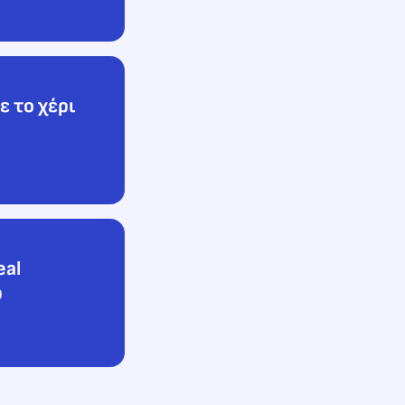
ε το χέρι
eal
ρ