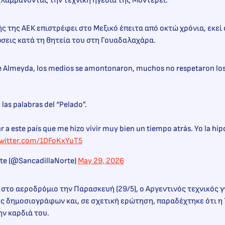
λαμβάνοντας την τεχνική ηγεσία της Μοντερέι.
 της ΑΕΚ επιστρέφει στο Μεξικό έπειτα από οκτώ χρόνια, εκεί 
σεις κατά τη θητεία του στη Γουαδαλαχάρα.
de Almeyda, los medios se amontonaron, muchos no respetaron los
n las palabras del “Pelado”.
ar a este país que me hizo vivir muy bien un tiempo atrás. Yo la hip
twitter.com/1DFoKxYuT5
rte (@SancadillaNorte)
May 29, 2026
 στο αεροδρόμιο την Παρασκευή (29/5), ο Αργεντινός τεχνικός 
 δημοσιογράφων και, σε σχετική ερώτηση, παραδέχτηκε ότι η 
ν καρδιά του.