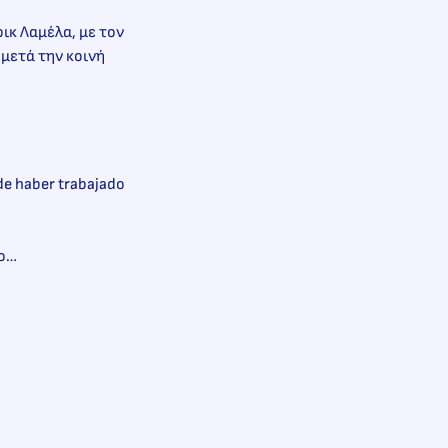
ρικ Λαμέλα, με τον
μετά την κοινή
de haber trabajado
vo…