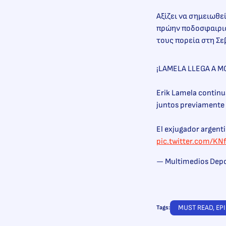
Αξίζει να σημειωθεί
πρώην ποδοσφαιρισ
τους πορεία στη Σε
¡LAMELA LLEGA A 
Erik Lamela continu
juntos previamente d
El exjugador argent
pic.twitter.com/KN
— Multimedios De
MUST READ
, 
ΕΡ
Tags: