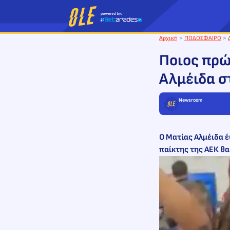
Μετάβαση
στο
περιεχόμενο
Αρχική
>
ΠΟΔΟΣΦΑΙΡΟ
>
Ποιος πρώ
Αλμέιδα σ
Newsroom
Ο Ματίας Αλμέιδα 
παίκτης της ΑΕΚ θα 