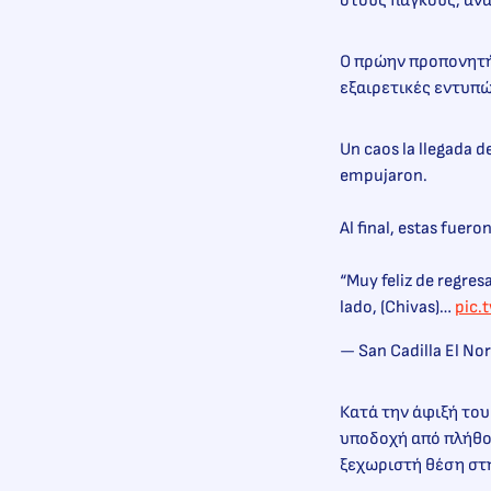
στους πάγκους, ανα
Ο πρώην προπονητής
εξαιρετικές εντυπώ
Un caos la llegada 
empujaron.
Al final, estas fuero
“Muy feliz de regres
lado, (Chivas)…
pic.
— San Cadilla El No
Κατά την άφιξή του
υποδοχή από πλήθος
ξεχωριστή θέση στη