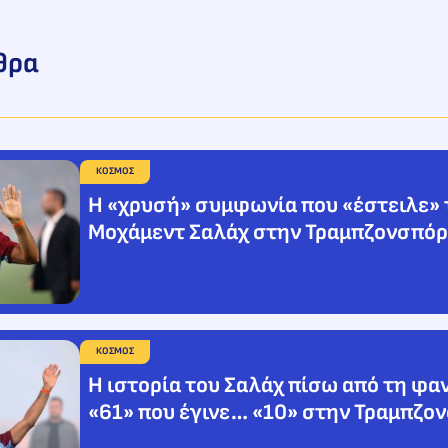
θρα
ΚΟΣΜΟΣ
H «χρυσή» συμφωνία που «έστειλε» 
Μοχάμεντ Σαλάχ στην Τραμπζονσπόρ
ΚΟΣΜΟΣ
Η ιστορία του Σαλάχ πίσω από τη φαν
«61» που έγινε… «10» στην Τραμπζο