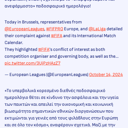
ανεφάρμοστο» ποδοσφαιρικό ημερολόγιο!
Today in Brussels, representatives from
@EuropeanLeagues
,
#FIFPRO
Europe, and
@LaLiga
detailed
their complaint against
#FIFA
and its International Match
Calendar.
They highlighted
#FIFA
's conflict of interest as both
competition organiser and governing body, as well as the…
pic.twitter.com/3UjPzHAzZ7
— European Leagues (@EuropeanLeagues)
October 14, 2024
«Το υπερβολικά κορεσμένο διεθνές ποδοσφαιρικό
ημερολόγιο θέτει σε κίνδυνο την ασφάλεια και την υγεία
των παικτών και απειλεί την οικονομική και κοινωνική
βιωσιμότητα σημαντικών εθνικών διοργανώσεων που
εκτιμώνται για γενιές από τους φιλάθλους στην Ευρώπη
και σε όλο τον κόσμο», αναφέρουν σχετικά. Μαζί με την