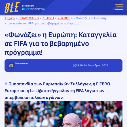
Μετάβαση
στο
περιεχόμενο
Αρχική
>
ΠΟΔΟΣΦΑΙΡΟ
>
ΔΙΕΘΝΗ
>
ΚΟΣΜΟΣ
>
«Φωνάζει» η Ευρώπη:
Καταγγελία σε FIFA για το βεβαρημένο πρόγραμμα!
«Φωνάζει» η Ευρώπη: Καταγγελία
σε FIFA για το βεβαρημένο
πρόγραμμα!
Newsroom
18:16, 14. Οκτωβρίου 2024
Η Ομοσπονδία των Ευρωπαϊκών Συλλόγων, η FIFPRO
Europe και η La Liga κατήγγειλαν τη FIFA λόγω των
υπερβολικά πολλών αγώνων.