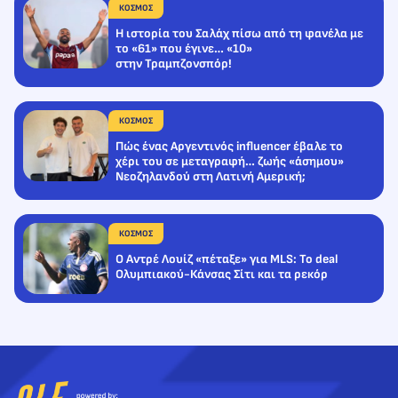
ΚΟΣΜΟΣ
Η ιστορία του Σαλάχ πίσω από τη φανέλα με
το «61» που έγινε… «10»
στην Τραμπζονσπόρ!
ΚΟΣΜΟΣ
Πώς ένας Αργεντινός influencer έβαλε το
χέρι του σε μεταγραφή… ζωής «άσημου»
Νεοζηλανδού στη Λατινή Αμερική;
ΚΟΣΜΟΣ
Ο Αντρέ Λουίζ «πέταξε» για MLS: Το deal
Ολυμπιακού-Κάνσας Σίτι και τα ρεκόρ