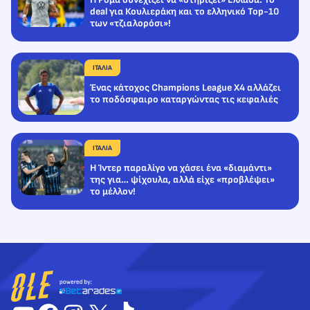
deal για Κουλιεράκη και το ελληνικό Top-10
των «τζιαλορόσι»!
ΙΤΑΛΙΑ
Ένας κάτοχος Champions League X4 αλλάζει
το ποδόσφαιρο καταργώντας τις κεφαλιές
ΙΤΑΛΙΑ
Η Ίντερ παραλίγο να χάσει ένα «διαμάντι»
της για… ψίχουλα, αλλά είχε «προβλέψει»
το μέλλον!