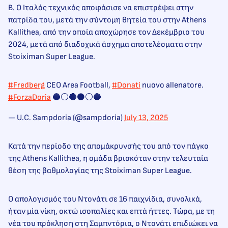
B. Ο Ιταλός τεχνικός αποφάσισε να επιστρέψει στην
πατρίδα του, μετά την σύντομη θητεία του στην Athens
Kallithea, από την οποία αποχώρησε τον Δεκέμβριο του
2024, μετά από διαδοχικά άσχημα αποτελέσματα στην
Stoiximan Super League.
#Fredberg
CEO Area Football,
#Donati
nuovo allenatore.
#ForzaDoria
🔵⚪🔴⚫⚪🔵
— U.C. Sampdoria (@sampdoria)
July 13, 2025
Κατά την περίοδο της απομάκρυνσής του από τον πάγκο
της Athens Kallithea, η ομάδα βρισκόταν στην τελευταία
θέση της βαθμολογίας της Stoiximan Super League.
Ο απολογισμός του Ντονάτι σε 16 παιχνίδια, συνολικά,
ήταν μία νίκη, οκτώ ισοπαλίες και επτά ήττες. Τώρα, με τη
νέα του πρόκληση στη Σαμπντόρια, ο Ντονάτι επιδιώκει να