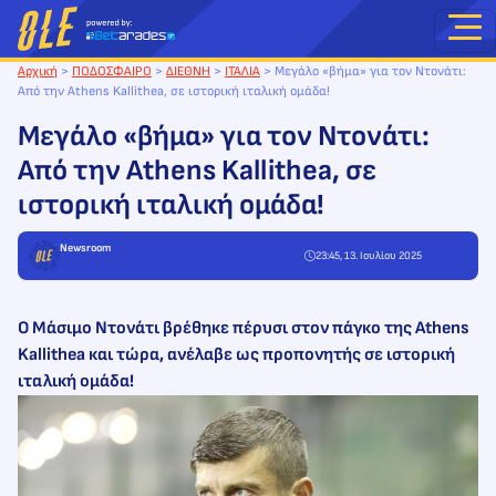
Μετάβαση
στο
περιεχόμενο
Αρχική
>
ΠΟΔΟΣΦΑΙΡΟ
>
ΔΙΕΘΝΗ
>
ΙΤΑΛΙΑ
>
Μεγάλο «βήμα» για τον Ντονάτι:
Από την Athens Kallithea, σε ιστορική ιταλική ομάδα!
Μεγάλο «βήμα» για τον Ντονάτι:
Από την Athens Kallithea, σε
ιστορική ιταλική ομάδα!
Newsroom
23:45, 13. Ιουλίου 2025
Ο Μάσιμο Ντονάτι βρέθηκε πέρυσι στον πάγκο της Athens
Kallithea και τώρα, ανέλαβε ως προπονητής σε ιστορική
ιταλική ομάδα!