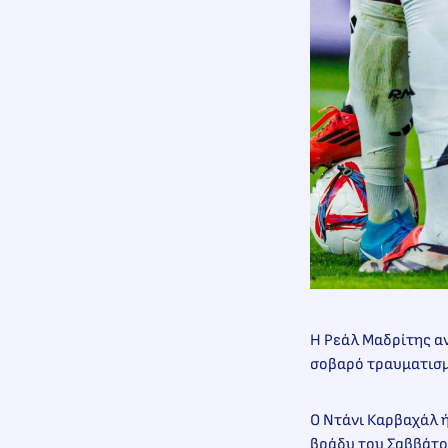
Η Ρεάλ Μαδρίτης αν
σοβαρό τραυματισμ
Ο Ντάνι Καρβαχάλ ή
βράδυ του Σαββάτου