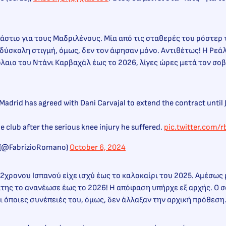
ράστιο για τους Μαδριλένους. Μία από τις σταθερές του ρόστερ 
 δύσκολη στιγμή, όμως, δεν τον άφησαν μόνο. Αντιθέτως! Η Ρεά
λαιο του Ντάνι Καρβαχάλ έως το 2026, λίγες ώρες μετά τον σο
Madrid has agreed with Dani Carvajal to extend the contract until
e club after the serious knee injury he suffered.
pic.twitter.com/
 (@FabrizioRomano)
October 6, 2024
2χρονου Ισπανού είχε ισχύ έως το καλοκαίρι του 2025. Αμέσως
ίτης το ανανέωσε έως το 2026! Η απόφαση υπήρχε εξ αρχής. Ο 
ι όποιες συνέπειές του, όμως, δεν άλλαξαν την αρχική πρόθεση