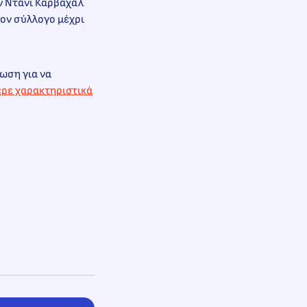
ν Ντάνι Καρβαχάλ
τον σύλλογο μέχρι
ρωση για να
ρε χαρακτηριστικά