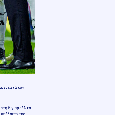
ώρες μετά τον
 στη Βιγιαρεάλ το
το υπόλοιπο της