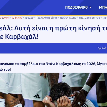
ΠΟΔΟΣΦΑΙΡΟ
ΜΠΑ
ΔΙΕΘΝΗ
>
ΙΣΠΑΝΙΑ
>
Τρομερή Ρεάλ: Αυτή είναι η πρώτη κίνησή της, μετά το «σοκ» μ
εάλ: Αυτή είναι η πρώτη κίνησή τ
με Καρβαχάλ!
14:49
νανέωσε το συμβόλαιο του Ντάνι Καρβαχάλ έως το 2026, λίγες 
ό του!