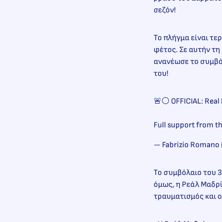
σεζόν!
Το πλήγμα είναι τε
φέτος. Σε αυτήν τη
ανανέωσε το συμβό
του!
🚨⚪️ OFFICIAL: Real 
Full support from th
— Fabrizio Romano
Το συμβόλαιο του 3
όμως, η Ρεάλ Μαδρ
τραυματισμός και ο