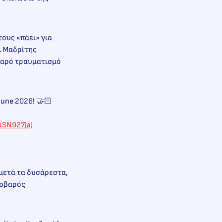
τους «πάει» για
λ Μαδρίτης
βαρό τραυματισμό
 June 2026! 🤝🏻
rbSN927jaJ
 μετά τα δυσάρεστα,
σοβαρός
.