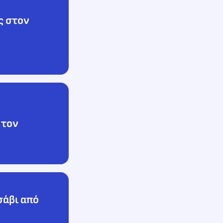
ς στον
 τον
σάβι από