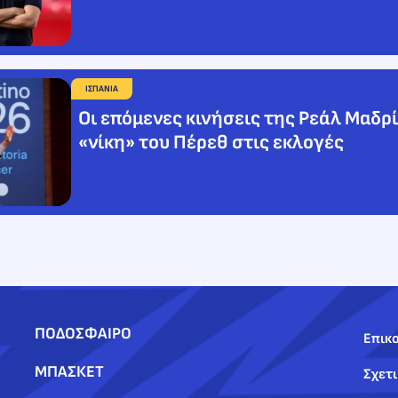
ΙΣΠΑΝΙΑ
Οι επόμενες κινήσεις της Ρεάλ Μαδρί
«νίκη» του Πέρεθ στις εκλογές
ΠΟΔΟΣΦΑΙΡΟ
Επικο
ΜΠΑΣΚΕΤ
Σχετι