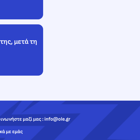
της, μετά τη
ινωνήστε μαζί μας : info@ole.gr
κά με εμάς