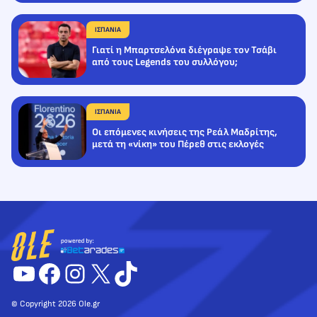
ΙΣΠΑΝΙΑ
Γιατί η Μπαρτσελόνα διέγραψε τον Τσάβι
από τους Legends του συλλόγου;
ΙΣΠΑΝΙΑ
Οι επόμενες κινήσεις της Ρεάλ Μαδρίτης,
μετά τη «νίκη» του Πέρεθ στις εκλογές
YouTube
Facebook
Instagram
X
TikTok
© Copyright 2026 Ole.gr