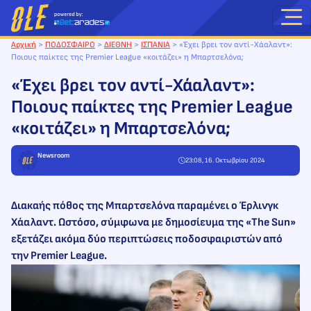
Μετάβαση
στο
περιεχόμενο
Αρχική
>
ΠΟΔΟΣΦΑΙΡΟ
>
ΔΙΕΘΝΗ
>
ΙΣΠΑΝΙΑ
>
«Έχει βρει τον αντί-Χάαλαντ»:
Ποιους παίκτες της Premier League «κοιτάζει» η Μπαρτσελόνα;
«Έχει βρει τον αντί-Χάαλαντ»:
Ποιους παίκτες της Premier League
«κοιτάζει» η Μπαρτσελόνα;
Newsroom
23:08, 16. Οκτωβρίου 2024
Διακαής πόθος της Μπαρτσελόνα παραμένει ο Έρλινγκ
Χάαλαντ. Ωστόσο, σύμφωνα με δημοσίευμα της «The Sun»
εξετάζει ακόμα δύο περιπτώσεις ποδοσφαιριστών από
την Premier League.