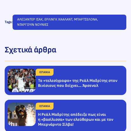
ΑΛΕΞΑΝΤΕΡ ΙΣΑΚ
, 
ΕΡΛΙΝΓΚ ΧΑΑΛΑΝΤ
, 
ΜΠΑΡΤΣΕΛΟΝΑ
, 
Tags:
ΝΤΑΡΓΟΥΙΝ ΝΟΥΝΙΕΣ
Σχετικά άρθρα
ΙΣΠΑΝΙΑ
Το «τελεσίγραφο» της Ρεάλ Μαδρίτης στον
Βινίσιους που δείχνει… Άρσεναλ
ΙΣΠΑΝΙΑ
Η Ρεάλ Μαδρίτης απέδειξε πως είναι
η «βασίλισσα» των ελεύθερων και με τον
Μπερνάρντο Σίλβα!