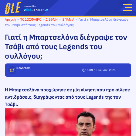
Μετάβαση
στο
περιεχόμενο
Αρχική
>
ΠΟΔΟΣΦΑΙΡΟ
>
ΔΙΕΘΝΗ
>
ΙΣΠΑΝΙΑ
>
Γιατί η Μπαρτσελόνα διέγραψε
τον Τσάβι από τους Legends του συλλόγου;
Γιατί η Μπαρτσελόνα διέγραψε τον
Τσάβι από τους Legends του
συλλόγου;
Newsroom
18:08, 12. Ιουνίου 2026
Η Μπαρτσελόνα προχώρησε σε μία κίνηση που προκάλεσε
αντιδράσεις, διαγράφοντας από τους Legends της τον
Τσάβι.