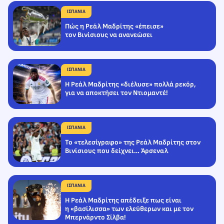
ΙΣΠΑΝΙΑ
Πώς η Ρεάλ Μαδρίτης «έπεισε»
τον Βινίσιους να ανανεώσει
ΙΣΠΑΝΙΑ
Η Ρεάλ Μαδρίτης «διέλυσε» πολλά ρεκόρ,
για να αποκτήσει τον Ντιομαντέ!
ΙΣΠΑΝΙΑ
Το «τελεσίγραφο» της Ρεάλ Μαδρίτης στον
Βινίσιους που δείχνει… Άρσεναλ
ΙΣΠΑΝΙΑ
Η Ρεάλ Μαδρίτης απέδειξε πως είναι
η «βασίλισσα» των ελεύθερων και με τον
Μπερνάρντο Σίλβα!