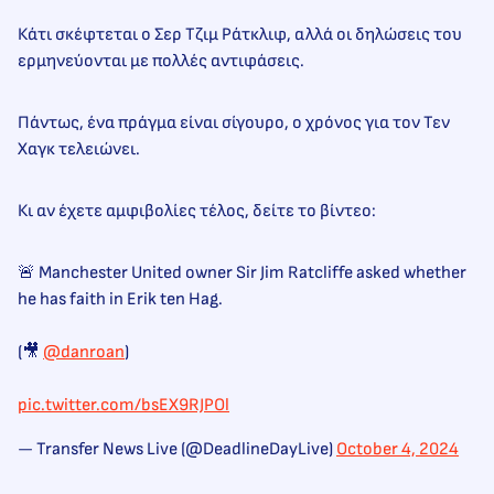
Κάτι σκέφτεται ο Σερ Τζιμ Ράτκλιφ, αλλά οι δηλώσεις του
ερμηνεύονται με πολλές αντιφάσεις.
Πάντως, ένα πράγμα είναι σίγουρο, ο χρόνος για τον Τεν
Χαγκ τελειώνει.
Κι αν έχετε αμφιβολίες τέλος, δείτε το βίντεο:
🚨 Manchester United owner Sir Jim Ratcliffe asked whether
he has faith in Erik ten Hag.
(🎥
@danroan
)
pic.twitter.com/bsEX9RJPOl
— Transfer News Live (@DeadlineDayLive)
October 4, 2024