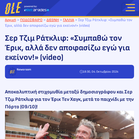
Μετάβαση
στο
περιεχόμενο
Αρχική
>
ΠΟΔΟΣΦΑΙΡΟ
>
ΔΙΕΘΝΗ
>
ΓΑΛΛΙΑ
>
Σερ Τζιμ Ράτκλιφ: «Συμπαθώ τον
Έρικ, αλλά δεν αποφασίζω εγώ για εκείνον!» (video)
Σερ Τζιμ Ράτκλιφ: «Συμπαθώ τον
Έρικ, αλλά δεν αποφασίζω εγώ για
εκείνον!» (video)
Newsroom
18:30, 04. Οκτωβρίου 2024
Αποκαλυπτική στιχομυθία μεταξύ δημοσιογράφου και Σερ
Τζιμ Ράτκλιφ για τον Έρικ Τεν Χαγκ, μετά το παιχνίδι με την
Πόρτο (09/10)!