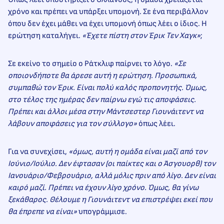
χρόνο και πρέπει να υπάρξει υπομονή. Σε ένα περιβάλλον
όπου δεν έχει μάθει να έχει υπομονή όπως λέει ο ίδιος. Η
ερώτηση καταλήγει.
«Έχετε πίστη στον Έρικ Τεν Χαγκ»
;
Σε εκείνο το σημείο ο Ράτκλιφ παίρνει το λόγο.
«Σε
οποιονδήποτε θα άρεσε αυτή η ερώτηση. Προσωπικά,
συμπαθώ τον Έρικ. Είναι πολύ καλός προπονητής. Όμως,
στο τέλος της ημέρας δεν παίρνω εγώ τις αποφάσεις.
Πρέπει και άλλοι μέσα στην Μάντσεστερ Γιουνάιτεντ να
λάβουν αποφάσεις για τον σύλλογο»
όπως λέει.
Για να συνεχίσει,
«όμως, αυτή η ομάδα είναι μαζί από τον
Ιούνιο/Ιούλιο. Δεν έφτασαν (οι παίκτες και ο Άσγουορθ) τον
Ιανουάριο/Φεβρουάριο, αλλά μόλις πριν από λίγο. Δεν είναι
καιρό μαζί. Πρέπει να έχουν λίγο χρόνο. Όμως, θα γίνω
ξεκάθαρος. Θέλουμε η Γιουνάιτεντ να επιστρέψει εκεί που
θα έπρεπε να είναι»
υπογράμμισε.