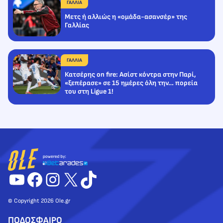
ΓΑΛΛΙΑ
Mετς ή αλλιώς η «ομάδα-ασανσέρ» της
Γαλλίας
ΓΑΛΛΙΑ
Κατσέρης on fire: Ασίστ κόντρα στην Παρί,
«ξεπέρασε» σε 15 ημέρες όλη την… πορεία
του στη Ligue 1!
YouTube
Facebook
Instagram
X
TikTok
© Copyright 2026 Ole.gr
ΠΟΔΟΣΦΑΙΡΟ