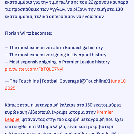
εκατομμύρια για την τιμή πώλησης του 22χρονου και παρά
τις προσπάθειες των Άγγλων, να ρίξουν την τιμή στα 130
εκατομμύρια, τελικά αποφάσισαν να ενδώσουν.
Florian Wirtz becomes:
– The most expensive sale in Bundesliga history
– The most expensive signing in Liverpool history
– Most expensive signing in Premier League history
pic.twitter.com/FbTQLE7Nyi
— The Touchline | Football Coverage (@TouchlineX)
June 10,
2025
Κάπως έτσι, η μεταγραφή έκλεισε στα 150 εκατομμύρια
ευρώ και η Λίβερπουλ έγραψε ιστορία στην
Premier
League
, φτάνοντας στην πιο ακριβή μεταγραφή που έχει
επιτευχθεί ποτέ! Παράλληλα, είναι και η ακριβότερη
πώληση που έχει γίνει ποτέ, από ομάδα της Bundesliga.