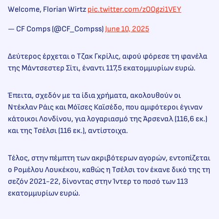
Welcome, Florian Wirtz
pic.twitter.com/zOOgzi1VEY
— CF Comps (@CF_Compss)
June 10, 2025
Δεύτερος έρχεται ο Τζακ Γκρίλις, αφού φόρεσε τη φανέλα
της Μάντσεστερ Σίτι, έναντι 117,5 εκατομμυρίων ευρώ.
Έπειτα, σχεδόν με τα ίδια χρήματα, ακολουθούν οι
Ντέκλαν Ράις και Μόϊσες Καϊσέδο, που αμφότεροι έγιναν
κάτοικοι Λονδίνου, για λογαριασμό της Άρσεναλ (116,6 εκ.)
και της Τσέλσι (116 εκ.), αντίστοιχα.
Τέλος, στην πέμπτη των ακριβότερων αγορών, εντοπίζεται
ο Ρομέλου Λουκέκου, καθώς η Τσέλσι τον έκανε δικό της τη
σεζόν 2021-22, δίνοντας στην Ίντερ το ποσό των 113
εκατομμυρίων ευρώ.