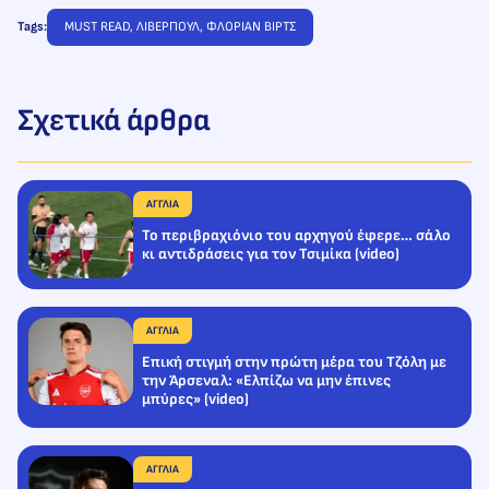
Tags:
MUST READ
, 
ΛΙΒΕΡΠΟΥΛ
, 
ΦΛΟΡΙΑΝ ΒΙΡΤΣ
Σχετικά άρθρα
ΑΓΓΛΙΑ
Το περιβραχιόνιο του αρχηγού έφερε… σάλο
κι αντιδράσεις για τον Τσιμίκα (video)
ΑΓΓΛΙΑ
Επική στιγμή στην πρώτη μέρα του Τζόλη με
την Άρσεναλ: «Ελπίζω να μην έπινες
μπύρες» (video)
ΑΓΓΛΙΑ