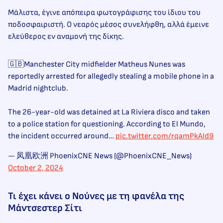
Μάλιστα, έγινε απόπειρα φωτογράφισης του ίδιου του
ποδοσφαιριστή. Ο νεαρός μέσος συνελήφθη, αλλά έμεινε
ελεύθερος εν αναμονή της δίκης.
🇬🇧Manchester City midfielder Matheus Nunes was
reportedly arrested for allegedly stealing a mobile phone in a
Madrid nightclub.
The 26-year-old was detained at La Riviera disco and taken
to a police station for questioning. According to El Mundo,
the incident occurred around…
pic.twitter.com/rqamPkAId9
— 凤凰欧洲 PhoenixCNE News (@PhoenixCNE_News)
October 2, 2024
Τι έχει κάνει ο Νούνες με τη φανέλα της
Μάντσεστερ Σίτι