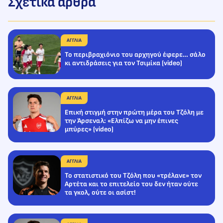
Σχετικά άρθρα
ΑΓΓΛΙΑ
Το περιβραχιόνιο του αρχηγού έφερε… σάλο
κι αντιδράσεις για τον Τσιμίκα (video)
ΑΓΓΛΙΑ
Επική στιγμή στην πρώτη μέρα του Τζόλη με
την Άρσεναλ: «Ελπίζω να μην έπινες
μπύρες» (video)
ΑΓΓΛΙΑ
Το στατιστικό του Τζόλη που «τρέλανε» τον
Αρτέτα και το επιτελείο του δεν ήταν ούτε
τα γκολ, ούτε οι ασίστ!