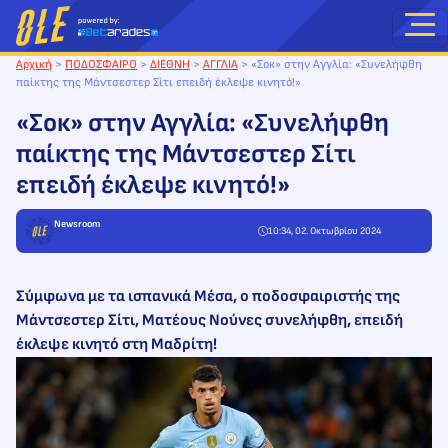
Μετάβαση
στο
περιεχόμενο
Αρχική
>
ΠΟΔΟΣΦΑΙΡΟ
>
ΔΙΕΘΝΗ
>
ΑΓΓΛΙΑ
>
«Σοκ» στην Αγγλία: «Συνελήφθη
παίκτης της Μάντσεστερ Σίτι επειδή έκλεψε κινητό!»
«Σοκ» στην Αγγλία: «Συνελήφθη
παίκτης της Μάντσεστερ Σίτι
επειδή έκλεψε κινητό!»
Newsroom
10:34, 02. Οκτωβρίου 2024
Σύμφωνα με τα ισπανικά Μέσα, ο ποδοσφαιριστής της
Μάντσεστερ Σίτι, Ματέους Νούνες συνελήφθη, επειδή
έκλεψε κινητό στη Μαδρίτη!