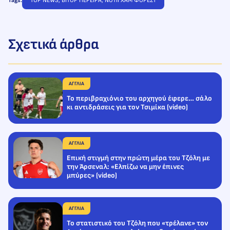
Tags:
TOP NEWS
, 
ΒΙΤΟΡ ΠΕΡΕΪΡΑ
, 
ΝΟΤΙΓΧΑΜ ΦΟΡΕΣΤ
Σχετικά άρθρα
ΑΓΓΛΙΑ
Το περιβραχιόνιο του αρχηγού έφερε… σάλο
κι αντιδράσεις για τον Τσιμίκα (video)
ΑΓΓΛΙΑ
Επική στιγμή στην πρώτη μέρα του Τζόλη με
την Άρσεναλ: «Ελπίζω να μην έπινες
μπύρες» (video)
ΑΓΓΛΙΑ
Το στατιστικό του Τζόλη που «τρέλανε» τον