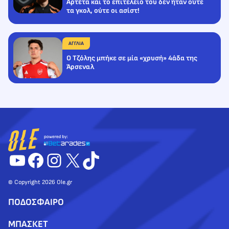
Αρτέτα και το επιτελείο του δεν ήταν ούτε
τα γκολ, ούτε οι ασίστ!
ΑΓΓΛΙΑ
Ο Τζόλης μπήκε σε μία «χρυσή» 4άδα της
Άρσεναλ
YouTube
Facebook
Instagram
X
TikTok
© Copyright 2026 Ole.gr
ΠΟΔΟΣΦΑΙΡΟ
ΜΠΑΣΚΕΤ