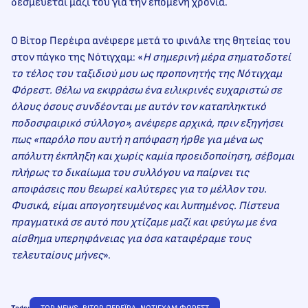
δεσμεύεται μαζί του για την επόμενη χρονιά.
Ο Βίτορ Περέιρα ανέφερε μετά το φινάλε της θητείας του
στον πάγκο της Νότιγχαμ: «
Η σημερινή μέρα σηματοδοτεί
το τέλος του ταξιδιού μου ως προπονητής της Νότιγχαμ
Φόρεστ. Θέλω να εκφράσω ένα ειλικρινές ευχαριστώ σε
όλους όσους συνδέονται με αυτόν τον καταπληκτικό
ποδοσφαιρικό σύλλογο», ανέφερε αρχικά, πριν εξηγήσει
πως «παρόλο που αυτή η απόφαση ήρθε για μένα ως
απόλυτη έκπληξη και χωρίς καμία προειδοποίηση, σέβομαι
πλήρως το δικαίωμα του συλλόγου να παίρνει τις
αποφάσεις που θεωρεί καλύτερες για το μέλλον του.
Φυσικά, είμαι απογοητευμένος και λυπημένος. Πίστευα
πραγματικά σε αυτό που χτίζαμε μαζί και φεύγω με ένα
αίσθημα υπερηφάνειας για όσα καταφέραμε τους
τελευταίους μήνες
».