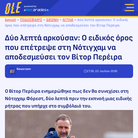
Μετάβαση
στο
περιεχόμενο
Αρχική
>
ΠΟΔΟΣΦΑΙΡΟ
>
ΔΙΕΘΝΗ
>
ΑΓΓΛΙΑ
>
Δύο λεπτά αρκούσαν: Ο ειδικός
όρος που επέτρεψε στη Νότιγχαμ να αποδεσμεύσει τον Βίτορ Περέιρα
Δύο λεπτά αρκούσαν: Ο ειδικός όρος
που επέτρεψε στη Νότιγχαμ να
αποδεσμεύσει τον Βίτορ Περέιρα
Newsroom
17:30, 02. Ιουλίου 2026
Ο Βίτορ Περέιρα ενημερώθηκε πως δεν θα συνεχίσει στη
Νότιγχαμ Φόρεστ, δύο λεπτά πριν την εκπνοή μιας ειδικής
ρήτρας που υπήρχε στο συμβόλαιό του.