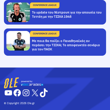
CONFERENCE LEAGUE
Το update του Νίστρουπ για την απουσία του
Τεττέη με την ΤΣΣΚΑ 1948
CONFERENCE LEAGUE
Με ποια θα παίξει ο Παναθηναϊκός αν
περάσει την ΤΣΣΚΑ; Το αποφευκτέο σενάριο
για τον ΠΑΟΚ
YouTube
Facebook
Instagram
X
TikTok
© Copyright 2026 Ole.gr