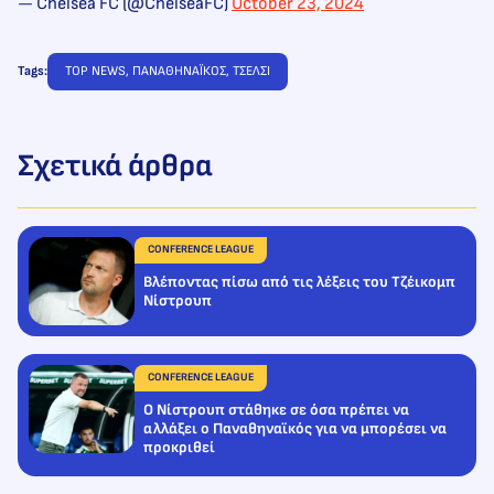
— Chelsea FC (@ChelseaFC)
October 23, 2024
Tags:
TOP NEWS
, 
ΠΑΝΑΘΗΝΑΪΚΟΣ
, 
ΤΣΕΛΣΙ
Σχετικά άρθρα
CONFERENCE LEAGUE
Βλέποντας πίσω από τις λέξεις του Τζέικομπ
Νίστρουπ
CONFERENCE LEAGUE
Ο Νίστρουπ στάθηκε σε όσα πρέπει να
αλλάξει ο Παναθηναϊκός για να μπορέσει να
προκριθεί