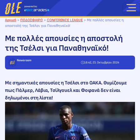
Μετάβαση
στο
περιεχόμενο
Αρχική
>
ΠΟΔΟΣΦΑΙΡΟ
>
CONFERENCE LEAGUE
>
Με πολλές απουσίες η
αποστολή της Τσέλσι για Παναθηναϊκό!
Με πολλές απουσίες η αποστολή
της Τσέλσι για Παναθηναϊκό!
Newsroom
18:42, 23. Οκτωβρίου 2024
Με σημαντικές απουσίες η Τσέλσι στο ΟΑΚΑ. Θυμίζουμε
πως Πάλμερ, Λάβια, Τσίλγουελ και Φοφανά δεν είναι
δηλωμένοι στη λίστα!