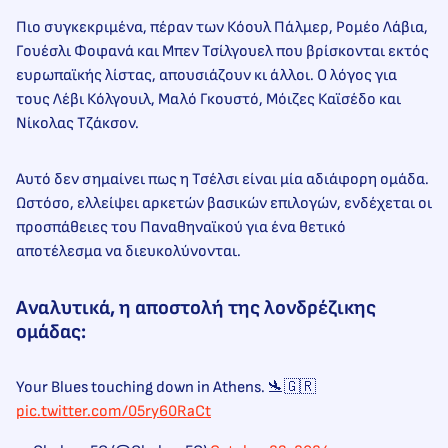
Πιο συγκεκριμένα, πέραν των Κόουλ Πάλμερ, Ρομέο Λάβια,
Γουέσλι Φοφανά και Μπεν Τσίλγουελ που βρίσκονται εκτός
ευρωπαϊκής λίστας, απουσιάζουν κι άλλοι. Ο λόγος για
τους Λέβι Κόλγουιλ, Μαλό Γκουστό, Μόιζες Καϊσέδο και
Νίκολας Τζάκσον.
Αυτό δεν σημαίνει πως η Τσέλσι είναι μία αδιάφορη ομάδα.
Ωστόσο, ελλείψει αρκετών βασικών επιλογών, ενδέχεται οι
προσπάθειες του Παναθηναϊκού για ένα θετικό
αποτέλεσμα να διευκολύνονται.
Αναλυτικά, η αποστολή της λονδρέζικης
ομάδας:
Your Blues touching down in Athens. 🛬🇬🇷
pic.twitter.com/05ry60RaCt