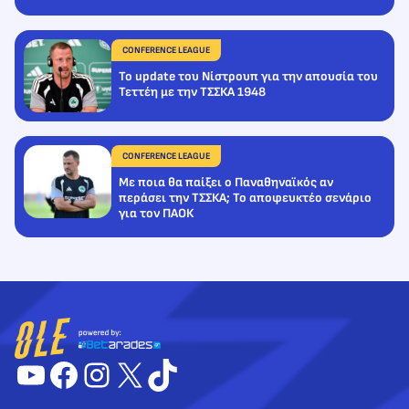
CONFERENCE LEAGUE
Το update του Νίστρουπ για την απουσία του
Τεττέη με την ΤΣΣΚΑ 1948
CONFERENCE LEAGUE
Με ποια θα παίξει ο Παναθηναϊκός αν
περάσει την ΤΣΣΚΑ; Το αποφευκτέο σενάριο
για τον ΠΑΟΚ
YouTube
Facebook
Instagram
X
TikTok