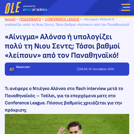
Μετάβαση
στο
περιεχόμενο
Αρχική
>
ΠΟΔΟΣΦΑΙΡΟ
>
CONFERENCE LEAGUE
>
«Αίνιγμα» Αλόνσο ή
υπολογίζει πολύ τη Νιου Σεντς; Τόσοι βαθμοί «λείπουν» από τον Παναθηναϊκό!
«Αίνιγμα» Αλόνσο ή υπολογίζει
πολύ τη Νιου Σεντς; Τόσοι βαθμοί
«λείπουν» από τον Παναθηναϊκό!
Newsroom
08:59, 25. Οκτωβρίου 2024
Τι ανέφερε ο Ντιέγκο Αλόνσο στο flash interview μετά το
Παναθηναϊκός – Τσέλσι, για τα επερχόμενα ματς στο
Conference League. Πόσους βαθμούς χρειάζεται για την
πρόκριση;