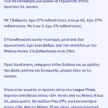
Πώς θα καταφέρει μία ομάδα να τερματίσει στους
πρώτους 24, λοιπόν;
Με 7 βαθμούς, έχει 57% πιθανότητες, ενώ με έξι, έχει 37%
πιθανότητες. Με 5 και 3, έχει 3% πιθανότητες.
Ο Παναθηναϊκός αυτήν τη στιγμή, μετά από δύο
αγωνιστικές, έχει έναν βαθμό, από την ισοπαλία με την
Μπάνια Λούκα. Στη βαθμολογία είναι 29ος.
Προς διεκδίκηση, υπάρχουν άλλοι δώδεκα και με ομάδες
που βάσει ρόστερ και δυναμικής, μπορεί όλες να τις
νικήσει.
Όπως είναι γνωστό, οι πρώτες οκτώ του League Phase,
περνούν απευθείας στους «16». Αυτές από τις θέσεις 9 έως
24, μέσω χιαστί, θα παίξουν Play Offs, για ένα εισιτήριο
στους «16». Από τις θέσεις 25 και κάτω, μένουν οριστικά