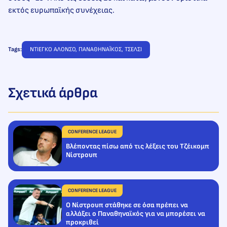
εκτός ευρωπαϊκής συνέχειας.
Tags:
ΝΤΙΕΓΚΟ ΑΛΟΝΣΟ
, 
ΠΑΝΑΘΗΝΑΪΚΟΣ
, 
ΤΣΕΛΣΙ
Σχετικά άρθρα
CONFERENCE LEAGUE
Βλέποντας πίσω από τις λέξεις του Τζέικομπ
Νίστρουπ
CONFERENCE LEAGUE
Ο Νίστρουπ στάθηκε σε όσα πρέπει να
αλλάξει ο Παναθηναϊκός για να μπορέσει να
προκριθεί