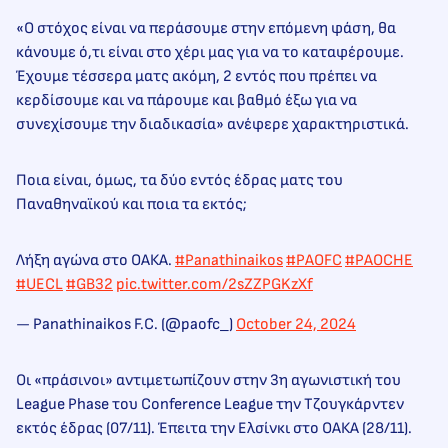
«Ο στόχος είναι να περάσουμε στην επόμενη φάση, θα
κάνουμε ό,τι είναι στο χέρι μας για να το καταφέρουμε.
Έχουμε τέσσερα ματς ακόμη, 2 εντός που πρέπει να
κερδίσουμε και να πάρουμε και βαθμό έξω για να
συνεχίσουμε την διαδικασία» ανέφερε χαρακτηριστικά.
Ποια είναι, όμως, τα δύο εντός έδρας ματς του
Παναθηναϊκού και ποια τα εκτός;
Λήξη αγώνα στο ΟΑΚΑ.
#Panathinaikos
#PAOFC
#PAOCHE
#UECL
#GB32
pic.twitter.com/2sZZPGKzXf
— Panathinaikos F.C. (@paofc_)
October 24, 2024
Οι «πράσινοι» αντιμετωπίζουν στην 3η αγωνιστική του
League Phase του Conference League την Τζουγκάρντεν
εκτός έδρας (07/11). Έπειτα την Ελσίνκι στο ΟΑΚΑ (28/11).