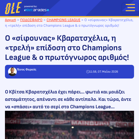
Μετάβαση
στο
περιεχόμενο
Αρχική
>
ΠΟΔΟΣΦΑΙΡΟ
>
CHAMPIONS LEAGUE
>
Ο «σίφουνας» Κβαρατσχέλια,
η «τρελή» επίδοση στο Champions League & ο πρωτόγνωρος αριθμός!
Ο «σίφουνας» Κβαρατσχέλια, η
«τρελή» επίδοση στο Champions
League & ο πρωτόγνωρος αριθμός!
Τάσος Φαραός
11:58, 07. Μαΐου 2026
Ο Κβίτσα Κβαρατσχέλια έχει πάρει… φωτιά και μοιάζει
ασταμάτητος, απέναντι σε κάθε αντίπαλο. Και τώρα, άντε
να «σπάσει» αυτό το σερί στο Champions League…