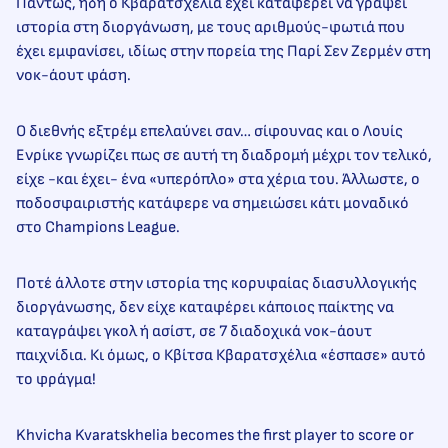
Πάντως, ήδη ο Κβαρατσχέλια έχει καταφέρει να γράψει
ιστορία στη διοργάνωση, με τους αριθμούς-φωτιά που
έχει εμφανίσει, ιδίως στην πορεία της Παρί Σεν Ζερμέν στη
νοκ-άουτ φάση.
Ο διεθνής εξτρέμ επελαύνει σαν… σίφουνας και ο Λουίς
Ενρίκε γνωρίζει πως σε αυτή τη διαδρομή μέχρι τον τελικό,
είχε -και έχει- ένα «υπερόπλο» στα χέρια του. Άλλωστε, ο
ποδοσφαιριστής κατάφερε να σημειώσει κάτι μοναδικό
στο Champions League.
Ποτέ άλλοτε στην ιστορία της κορυφαίας διασυλλογικής
διοργάνωσης, δεν είχε καταφέρει κάποιος παίκτης να
καταγράψει γκολ ή ασίστ, σε 7 διαδοχικά νοκ-άουτ
παιχνίδια. Κι όμως, ο Κβίτσα Κβαρατσχέλια «έσπασε» αυτό
το φράγμα!
Khvicha Kvaratskhelia becomes the first player to score or