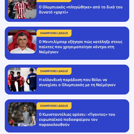
Ο Ολυμπιακός «πληγώθηκε» από το δικό του
δυνατό «χαρτί»
CHAMPIONS LEAGUE
Ο Μεντιλίμπαρ εξήγησε πώς κατέληξε στους
παίκτες που χρησιμοποίησε κόντρα στη
Ναϊμέγκεν
CHAMPIONS LEAGUE
Η ολλανδική παράδοση που θέλει να
συνεχίσει ο Ολυμπιακός με τη Ναϊμέγκεν
CHAMPIONS LEAGUE
Ο Κωνσταντέλιας αρέσει: «Γίγαντες» του
ευρωπαϊκού ποδοσφαίρου τον
παρακολουθούν