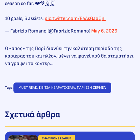
season so far. ❤️💙🇬🇪
10 goals, 6 assists.
pic.twitter.com/EaAsGaoQnI
— Fabrizio Romano (@FabrizioRomano)
May 6, 2026
Ο «άσος» της Παρί διανύει την καλύτερη περίοδο της
καριέρας του και πλέον, μένει να φανεί πού θα σταματήσει
να γράφει το κοντέρ…
Tags:
MUST READ
, 
ΚΒΙΤΣΑ ΚΒΑΡΑΤΣΧΕΛΙΑ
, 
ΠΑΡΙ ΣΕΝ ΖΕΡΜΕΝ
Σχετικά άρθρα
CHAMPIONS LEAGUE