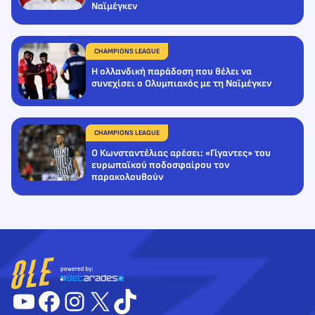
Ναϊμέγκεν
CHAMPIONS LEAGUE
Η ολλανδική παράδοση που θέλει να
συνεχίσει ο Ολυμπιακός με τη Ναϊμέγκεν
CHAMPIONS LEAGUE
Ο Κωνσταντέλιας αρέσει: «Γίγαντες» του
ευρωπαϊκού ποδοσφαίρου τον
παρακολουθούν
YouTube
Facebook
Instagram
X
TikTok