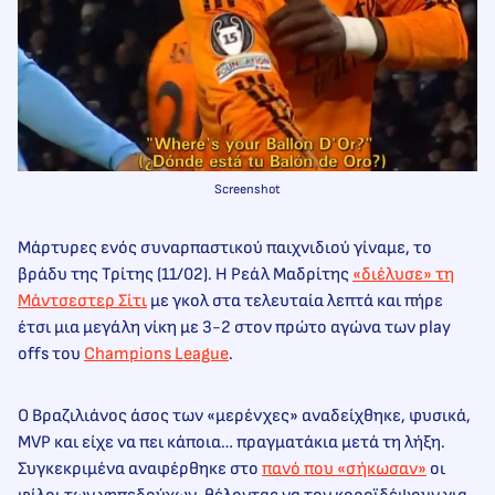
Screenshot
Μάρτυρες ενός συναρπαστικού παιχνιδιού γίναμε, το
βράδυ της Τρίτης (11/02). Η Ρεάλ Μαδρίτης
«διέλυσε» τη
Μάντσεστερ Σίτι
με γκολ στα τελευταία λεπτά και πήρε
έτσι μια μεγάλη νίκη με 3-2 στον πρώτο αγώνα των play
offs του
Champions League
.
Ο Βραζιλιάνος άσος των «μερένχες» αναδείχθηκε, φυσικά,
MVP και είχε να πει κάποια… πραγματάκια μετά τη λήξη.
Συγκεκριμένα αναφέρθηκε στο
πανό που «σήκωσαν»
οι