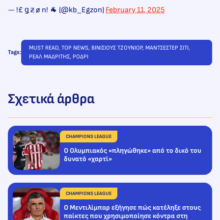
— !£ ǥ ƶ ø n! 🐐 (@kb_Egzon)
February 11, 2025
MUST READ
, 
TOP NEWS
, 
ΒΙΝΙΣΙΟΥΣ ΤΖΟΥΝΙΟΡ
, 
ΜΑΝΤΣΕΣΤΕΡ ΣΙΤΙ
, 
Tags:
ΡΕΑΛ ΜΑΔΡΙΤΗΣ
, 
ΡΟΔΡΙ
Σχετικά άρθρα
CHAMPIONS LEAGUE
Ο Ολυμπιακός «πληγώθηκε» από το δικό του
δυνατό «χαρτί»
CHAMPIONS LEAGUE
Ο Μεντιλίμπαρ εξήγησε πώς κατέληξε στους
παίκτες που χρησιμοποίησε κόντρα στη