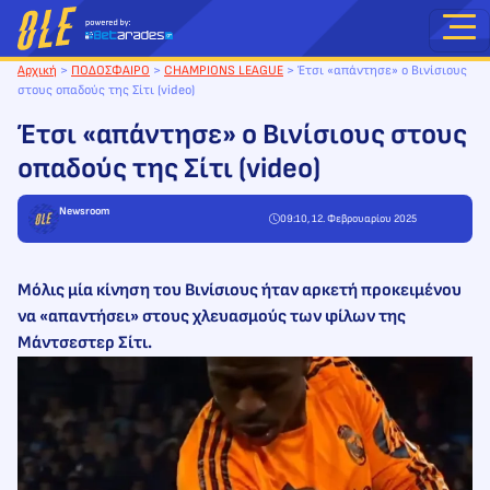
Μετάβαση
στο
περιεχόμενο
Αρχική
>
ΠΟΔΟΣΦΑΙΡΟ
>
CHAMPIONS LEAGUE
>
Έτσι «απάντησε» ο Βινίσιους
στους οπαδούς της Σίτι (video)
Έτσι «απάντησε» ο Βινίσιους στους
οπαδούς της Σίτι (video)
Newsroom
09:10, 12. Φεβρουαρίου 2025
Μόλις μία κίνηση του Βινίσιους ήταν αρκετή προκειμένου
να «απαντήσει» στους χλευασμούς των φίλων της
Μάντσεστερ Σίτι.