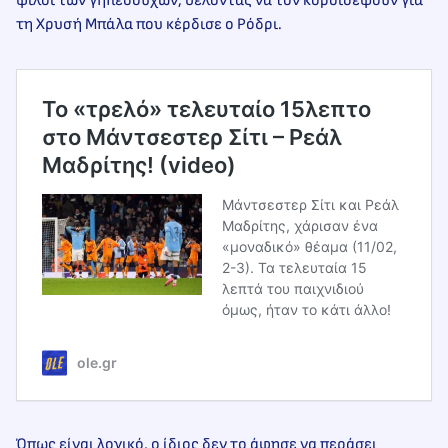
φίλοι των γηπεδούχων, θέλοντας να τον κοροϊδέψουν για
τη Χρυσή Μπάλα που κέρδισε ο Ρόδρι.
Το «τρελό» τελευταίο 15λεπτο
στο Μάντσεστερ Σίτι – Ρεάλ
Μαδρίτης! (video)
Μάντσεστερ Σίτι και Ρεάλ
Μαδρίτης, χάρισαν ένα
«μοναδικό» θέαμα (11/02,
2-3). Τα τελευταία 15
λεπτά του παιχνιδιού
όμως, ήταν το κάτι άλλο!
ole.gr
Όπως είναι λογικό, ο ίδιος δεν το άφησε να περάσει