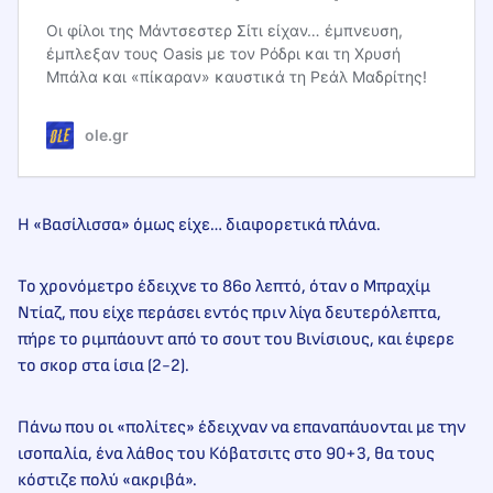
Οι φίλοι της Μάντσεστερ Σίτι είχαν… έμπνευση,
έμπλεξαν τους Oasis με τον Ρόδρι και τη Χρυσή
Μπάλα και «πίκαραν» καυστικά τη Ρεάλ Μαδρίτης!
ole.gr
Η «Βασίλισσα» όμως είχε… διαφορετικά πλάνα.
Το χρονόμετρο έδειχνε το 86ο λεπτό, όταν ο Μπραχίμ
Ντίαζ, που είχε περάσει εντός πριν λίγα δευτερόλεπτα,
πήρε το ριμπάουντ από το σουτ του Βινίσιους, και έφερε
το σκορ στα ίσια (2-2).
Πάνω που οι «πολίτες» έδειχναν να επαναπάυονται με την
ισοπαλία, ένα λάθος του Κόβατσιτς στο 90+3, θα τους
κόστιζε πολύ «ακριβά».