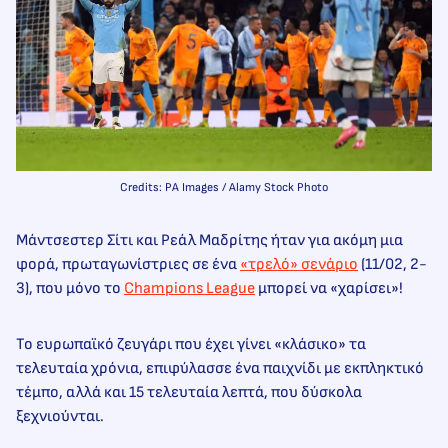
Credits: PA Images / Alamy Stock Photo
Μάντσεστερ Σίτι και Ρεάλ Μαδρίτης ήταν για ακόμη μια
φορά, πρωταγωνίστριες σε ένα
«τρελό» σενάριο
(11/02, 2-
3), που μόνο το
Champions League
μπορεί να «χαρίσει»!
Το ευρωπαϊκό ζευγάρι που έχει γίνει «κλάσικο» τα
τελευταία χρόνια, επιφύλασσε ένα παιχνίδι με εκπληκτικό
τέμπο, αλλά και 15 τελευταία λεπτά, που δύσκολα
ξεχνιούνται.