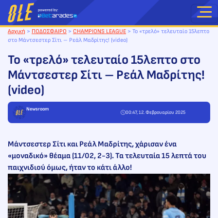
Μετάβαση
στο
περιεχόμενο
Αρχική
>
ΠΟΔΟΣΦΑΙΡΟ
>
CHAMPIONS LEAGUE
>
Το «τρελό» τελευταίο 15λεπτο
στο Μάντσεστερ Σίτι – Ρεάλ Μαδρίτης! (video)
Το «τρελό» τελευταίο 15λεπτο στο
Μάντσεστερ Σίτι – Ρεάλ Μαδρίτης!
(video)
Newsroom
00:47, 12. Φεβρουαρίου 2025
Μάντσεστερ Σίτι και Ρεάλ Μαδρίτης, χάρισαν ένα
«μοναδικό» θέαμα (11/02, 2-3). Τα τελευταία 15 λεπτά του
παιχνιδιού όμως, ήταν το κάτι άλλο!