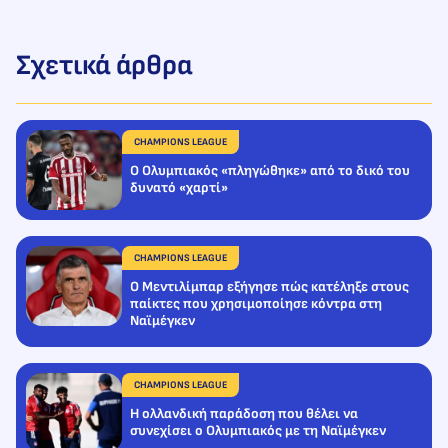
Σχετικά άρθρα
CHAMPIONS LEAGUE
Ο Ολυμπιακός «πληγώθηκε» από το δικό του
δυνατό «χαρτί»
CHAMPIONS LEAGUE
Ο Μεντιλίμπαρ εξήγησε πώς κατέληξε στους
παίκτες που χρησιμοποίησε κόντρα στη
Ναϊμέγκεν
CHAMPIONS LEAGUE
Η ολλανδική παράδοση που θέλει να
συνεχίσει ο Ολυμπιακός με τη Ναϊμέγκεν