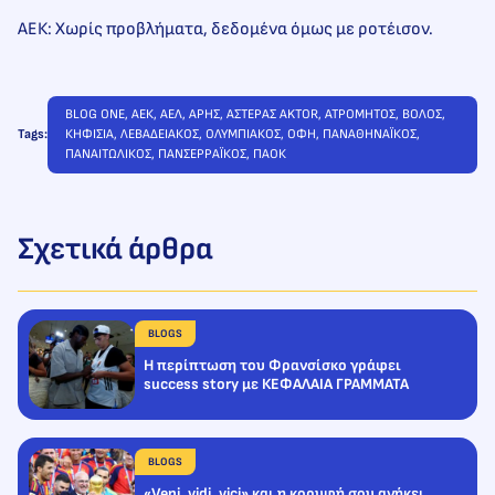
ΑΕΚ: Χωρίς προβλήματα, δεδομένα όμως με ροτέισον.
BLOG ONE
, 
ΑΕΚ
, 
ΑΕΛ
, 
ΑΡΗΣ
, 
ΑΣΤΕΡΑΣ AKTOR
, 
ΑΤΡΟΜΗΤΟΣ
, 
ΒΟΛΟΣ
, 
Tags:
ΚΗΦΙΣΙΑ
, 
ΛΕΒΑΔΕΙΑΚΟΣ
, 
ΟΛΥΜΠΙΑΚΟΣ
, 
ΟΦΗ
, 
ΠΑΝΑΘΗΝΑΪΚΟΣ
, 
ΠΑΝΑΙΤΩΛΙΚΟΣ
, 
ΠΑΝΣΕΡΡΑΪΚΟΣ
, 
ΠΑΟΚ
Σχετικά άρθρα
BLOGS
Η περίπτωση του Φρανσίσκο γράφει
success story με ΚΕΦΑΛΑΙΑ ΓΡΑΜΜΑΤΑ
BLOGS
«Veni, vidi, vici» και η κορυφή σου ανήκει