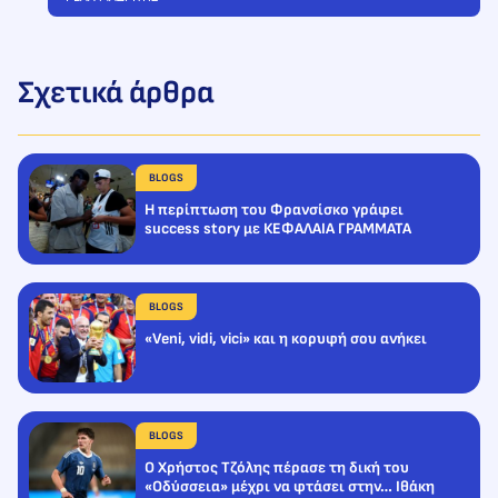
Σχετικά άρθρα
BLOGS
Η περίπτωση του Φρανσίσκο γράφει
success story με ΚΕΦΑΛΑΙΑ ΓΡΑΜΜΑΤΑ
BLOGS
«Veni, vidi, vici» και η κορυφή σου ανήκει
BLOGS
Ο Χρήστος Τζόλης πέρασε τη δική του
«Οδύσσεια» μέχρι να φτάσει στην… Ιθάκη