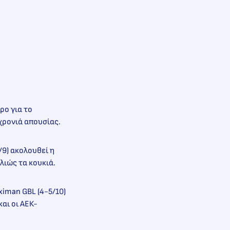
ρο για το
χρονιά απουσίας.
/9) ακολουθεί η
λιώς τα κουκιά.
ximan GBL (4-5/10)
και οι ΑΕΚ-