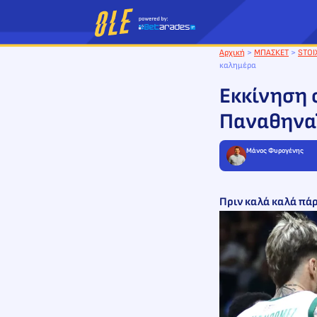
Μετάβαση
στο
περιεχόμενο
Αρχική
>
ΜΠΑΣΚΕΤ
>
STOI
καλημέρα
Εκκίνηση 
Παναθηναϊ
Μάνος Φυρογένης
Πριν καλά καλά πά