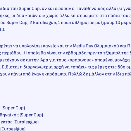
χνίδια του Super Cup, αν και εφόσον ο Παναθηναϊκός αλλάξει γν
κες, οι δύο «αιώνιοι» χωρίς άλλα επίσημα ματς στα πόδια τους
ύο Super Cup, 2 Euroleague, 1 πρωτάθλημα) σε μάξιμουμ 10 μέρες
10.
πρέπει να υπολογίσει κανείς και την Media Day Ολυμπιακού και 
ς περιόδου. Η οποία θα γίνει την εβδομάδα πριν το τζάμπολ της
μετέχουν σε αυτήν. Άρα για τους «πράσινους» απομένει μονάχα η
 Είθισται η διοργανώτρια αρχή να «σπάει» τις μέρες στις δύο ο
χουν πάνω από έναν εκπρόσωπο. Πολλώ δε μάλλον στην ίδια πό
 (Super Cup)
αθηναϊκός (Super Cup)
 εκτός (Euroleague)
 (Euroealgue)