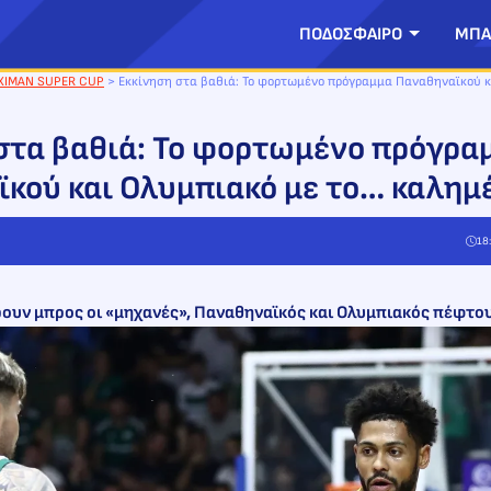
ΠΟΔΟΣΦΑΙΡΟ
ΜΠΑ
XIMAN SUPER CUP
>
Εκκίνηση στα βαθιά: Το φορτωμένο πρόγραμμα Παναθηναϊκού κ
στα βαθιά: Το φορτωμένο πρόγρα
κού και Ολυμπιακό με το… καλημ
18
ρουν μπρος οι «μηχανές», Παναθηναϊκός και Ολυμπιακός πέφτο