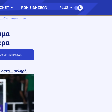
ΣΚΕΤ
ΡΟΗ ΕΙΔΗΣΕΩΝ
PLUS
αι Ολυμπιακό με το…
μμα
έρα
:00, 30. Ιουλίου 2025
υν στα… σκληρά.