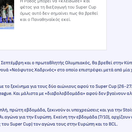
Η Ρόδος μπορεί να «κλείδωσε» και
φέτος για τη διεξαγωγή του Super Cup
όμως αυτό δεν σημαίνει πως θα βρεθεί
και ο Παναθηναϊκός εκεί.
Σεπτέμβρη και ο πρωταθλητής Ολυμπιακός, θα βρεθεί στην Κύπ
ουά «Νεόφυτος Χαδρινός» στο οποίο επιστρέφει μετά από μία 
με το ξεκίνημα για τους δύο αιώνιους αφού το Super Cup (26-27
eague. Και μάλιστα με «διαβολοβδομάδα» αφού δεν βγαίνουν αλ
πλή, πρώτη εβδομάδα, ξεκινούν οι υποχρεώσεις και για την Stoi
ι αγώνα για την Ευρώπη. Εκείνη την εβδομάδα (7/10), αρχίζουν 
του Super Cup) τον αγώνα τους στην Ευρώπη και το BCL.