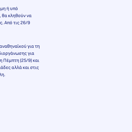
ώμη ή υπό
, θα κληθούν να
. Από τις 26/9
Παναθηναϊκού για τη
 διοργάνωσης για
 Πέμπτη (25/9) και
μάδες αλλά και στις
λη.