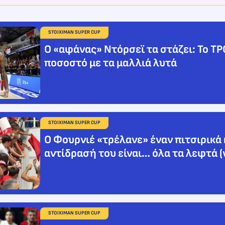
STOIXIMAN SUPER CUP
Ο «αφάνας» Ντόρσεϊ τα στάζει: Το 
ποσοστό με τα μαλλιά λυτά
STOIXIMAN SUPER CUP
Ο Φουρνιέ «τρέλανε» έναν πιτσιρικά 
αντίδρασή του είναι… όλα τα λεφτά (
STOIXIMAN SUPER CUP