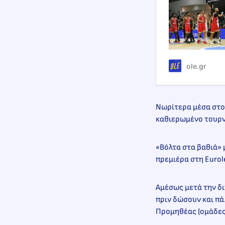
ole.gr
Νωρίτερα μέσα στο 
καθιερωμένο τουρν
«Βόλτα στα βαθιά» 
πρεμιέρα στη Eurol
Αμέσως μετά την δι
πριν δώσουν και πάλ
Προμηθέας (ομάδες 