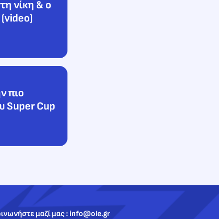
η νίκη & ο
(video)
ν πιο
υ Super Cup
ινωνήστε μαζί μας : info@ole.gr