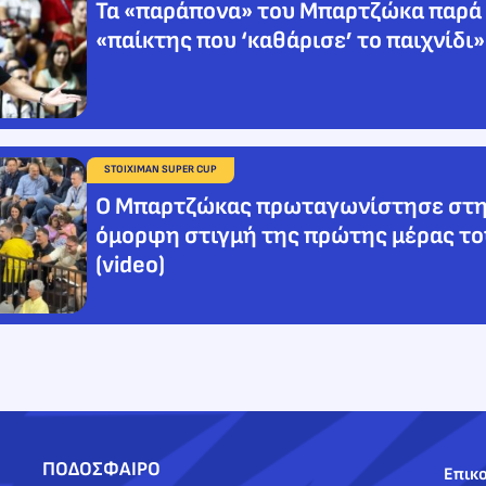
Τα «παράπονα» του Μπαρτζώκα παρά τ
«παίκτης που ‘καθάρισε’ το παιχνίδι» 
STOIXIMAN SUPER CUP
Ο Μπαρτζώκας πρωταγωνίστησε στη
όμορφη στιγμή της πρώτης μέρας το
(video)
ΠΟΔΟΣΦΑΙΡΟ
Επικο