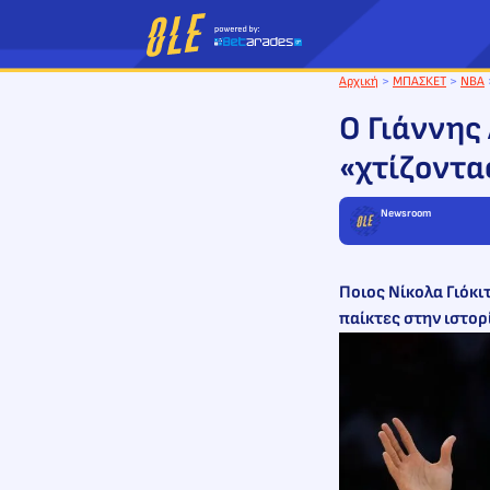
Μετάβαση
στο
περιεχόμενο
Αρχική
>
ΜΠΑΣΚΕΤ
>
NBA
Ο Γιάννης
«χτίζοντα
Newsroom
Ποιος Νίκολα Γιόκι
παίκτες στην ιστορ