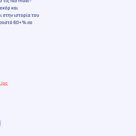
ό τις πιο must-
ρεκόρ και
ι στην ιστορία του
ποσοστό 60+% σε
Lioc