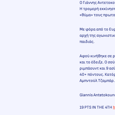
Ο Γιάννης Αντετοκο
Η τρομερή εκκίνηση
«θύμα» τους πρωτοπ
Με φόρα από το Ευ
αρχή της αγωνιστική
παιδιάς.
Αφού κινήθηκε σε ρ
και το έδειξε. Ο σ
ριμπάουντ και 9 ασ
40+ πόντους. Κατόρ
Αμπντούλ Τζαμπάρ.
Giannis Antetokounm
19 PTS IN THE 4TH
h