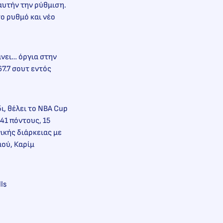
 αυτήν την ρύθμιση.
ο ρυθμό και νέο
νει… όργια στην
67.7 σουτ εντός
ι, θέλει το NBA Cup
41 πόντους, 15
ικής διάρκειας με
μού, Καρίμ
ls