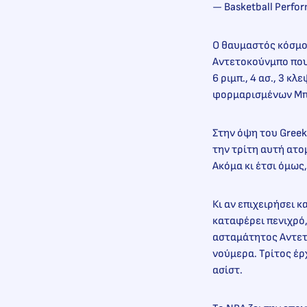
— Basketball Perf
Ο θαυμαστός κόσμο
Αντετοκούνμπο που ε
6 ριμπ., 4 ασ., 3 κ
φορμαρισμένων Μπου
Στην όψη του Greek
την τρίτη αυτή ατο
Ακόμα κι έτσι όμως,
Κι αν επιχειρήσει κ
καταφέρει πενιχρό,
ασταμάτητος Αντετο
νούμερα. Τρίτος έρχ
ασίστ.