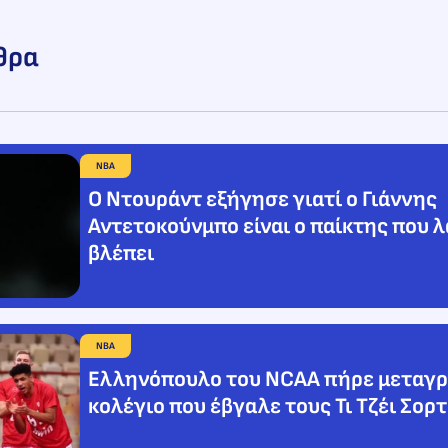
θρα
NBA
Ο Ντουράντ εξήγησε γιατί ο Γιάννης
Αντετοκούνμπο είναι ο παίκτης που λ
βλέπει
NBA
Ελληνόπουλο του NCAA πήρε μεταγ
κολέγιο που έβγαλε τους Τι Τζέι Σορ