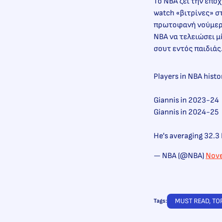
Το ΝΒΑ ζει την επο
watch «βιτρίνες» στ
πρωτοφανή νούμερα,
ΝΒΑ να τελειώσει μ
σουτ εντός παιδιάς
Players in NBA hist
Giannis in 2023-24
Giannis in 2024-25
He's averaging 32.3 
— NBA (@NBA)
Nove
MUST READ
, 
TO
Tags: