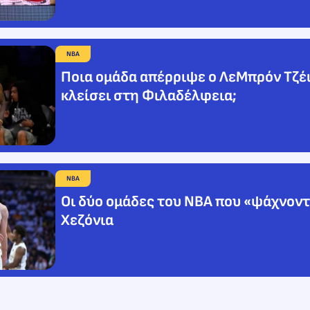
NBA
Ποια ομάδα απέρριψε ο ΛεΜπρόν Τζέι
κλείσει στη Φιλαδέλφεια;
NBA
Οι δύο ομάδες του NBA που «ψάχνοντ
Χεζόνια