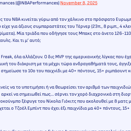
ormances (@NBAPerformances)
November 8, 2025
ς του ΝΒΑ κινείται γύρω από τον χάλκινο στο πρόσφατο Ευρωμ
ίχε για άξιους συμπαραστάτες του Τέρνερ (23π., 8 ριμπ., 4 κλεψ.
λεψίματα). Μία τριάδα που οδήγησε τους Μπακς στο άνετο 126-110
λς. Και τι μ’ αυτό;
 Freak, όλα αλλάζουν. Ο δις MVP της αμερικανικής λίγκας που έχ
μική του διάκριση με τα μέχρι τώρα ανδραγαθήματά τους, άγγιξε 
 σημείωσε το 10ο του παιχνίδι με 40+ πόντους, 15+ ριμπάουντ κ
ανείς να το υποτιμήσει ή να θεωρείσει τον αριθμό των παιχνιδιών
 αρκεί να σημειωθεί πως… σέρνει τον χορό διαχρονικά στη διο
κούνμπο ξέφυγε του Νίκολα Γιόκιτς που ακολουθεί με 8 ματς 
εται ο Τζοέλ Εμπίντ που έχει έξι παιχνίδια μα 40+ πόντους, 15+