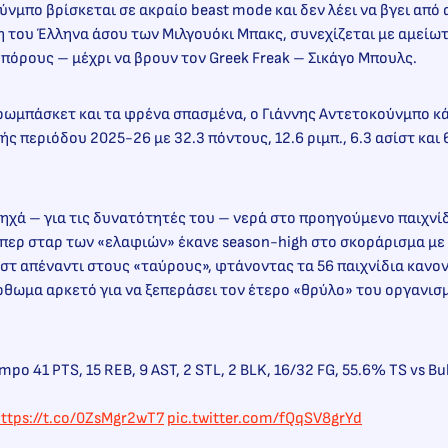
ύνμπο βρίσκεται σε ακραίο beast mode και δεν λέει να βγει από
 του Έλληνα άσου των Μιλγουόκι Μπακς, συνεχίζεται με αμείωτ
όρους – μέχρι να βρουν τον Greek Freak – Σικάγο Μπουλς.
ρωμπάσκετ και τα φρένα σπασμένα, ο Γιάννης Αντετοκούνμπο κά
ς περιόδου 2025-26 με 32.3 πόντους, 12.6 ριμπ., 6.3 ασίστ και 
ηχά – για τις δυνατότητές του – νερά στο προηγούμενο παιχνίδ
ούπερ σταρ των «ελαφιών» έκανε season-high στο σκοράρισμα με 
ίστ απέναντι στους «ταύρους», φτάνοντας τα 56 παιχνίδια κανον
θωμα αρκετό για να ξεπεράσει τον έτερο «θρύλο» του οργανισ
po 41 PTS, 15 REB, 9 AST, 2 STL, 2 BLK, 16/32 FG, 55.6% TS vs Bul
ttps://t.co/0ZsMgr2wT7
pic.twitter.com/fQqSV8grYd