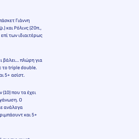
πάσκετ Γιάννη
) και Ρόλινς (20π.,
 επί των ιδιαιτέρως
ει βάλει… πλώρη για
το triple double.
αι 5+ ασίστ.
 (10) που τα έχει
ργάνωση. Ο
με ανάλογα
 ριμπάουντ και 5+