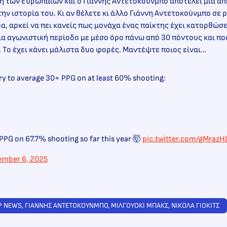
χή των Ευρωπαίων και ο Γιάννης Αντετοκούνμπο αποτελεί μία απ
ην ιστορία του. Κι αν θέλετε κι άλλο Γιάννη Αντετοκούνμπο σε 
 αρκεί να πει κανείς πως μονάχα ένας παίκτης έχει κατορθώσε
ία αγωνιστική περίοδο με μέσο όρο πάνω από 30 πόντους και 
. Το έχει κάνει μάλιστα δυο φορές. Μαντέψτε ποιος είναι…
ory to average 30+ PPG on at least 60% shooting:
PPG on 67.7% shooting so far this year 🤯
pic.twitter.com/gMrazH
mber 6, 2025
P NEWS
, 
ΓΙΑΝΝΗΣ ΑΝΤΕΤΟΚΟΥΝΜΠΟ
, 
ΜΙΛΓΟΥΟΚΙ ΜΠΑΚΣ
, 
ΝΙΚΟΛΑ ΓΙΟΚΙΤΣ