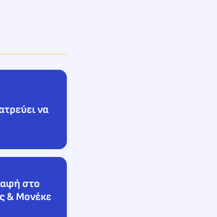
ατρεύει να
ραφή στο
τς & Μονέκε