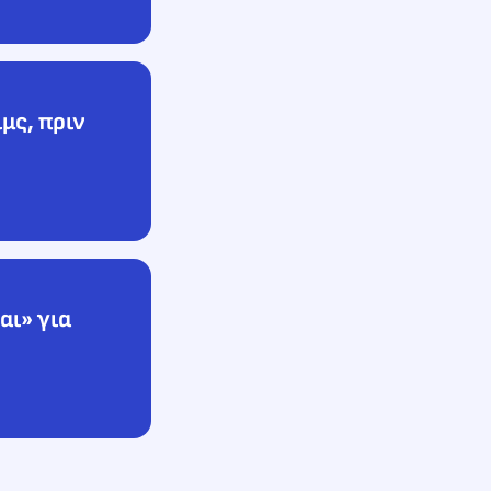
μς, πριν
αι» για