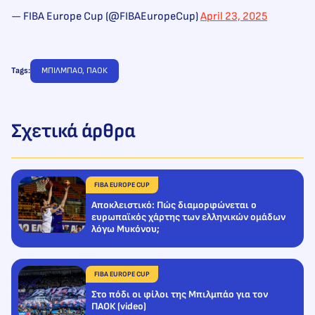
— FIBA Europe Cup (@FIBAEuropeCup)
April 23, 2025
Tags:
ΜΠΙΛΜΠΑΟ
, 
ΠΑΟΚ
Σχετικά άρθρα
FIBA EUROPE CUP
Αποκλειστικό: Πώς διαμορφώνεται ο
ευρωπαϊκός χάρτης των ελληνικών ομάδων
λόγω Μυκόνου;
FIBA EUROPE CUP
Στο πόδι οι φίλοι της Μπιλμπάο για τον
ΠΑΟΚ (video)