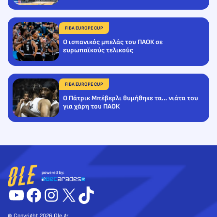
FIBA EUROPE CUP
Ο ισπανικός μπελάς του ΠΑΟΚ σε
ευρωπαϊκούς τελικούς
FIBA EUROPE CUP
Ο Πάτρικ Μπέβερλι θυμήθηκε τα… νιάτα του
για χάρη του ΠΑΟΚ
YouTube
Facebook
Instagram
X
TikTok
© Copyright 2026 Ole.gr