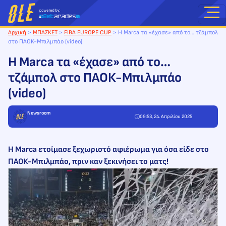
Μετάβαση
στο
περιεχόμενο
Αρχική
>
ΜΠΑΣΚΕΤ
>
FIBA EUROPE CUP
>
Η Marca τα «έχασε» από το… τζάμπολ
στο ΠΑΟΚ-Μπιλμπάο (video)
Η Marca τα «έχασε» από το…
τζάμπολ στο ΠΑΟΚ-Μπιλμπάο
(video)
Newsroom
09:53, 24. Απριλίου 2025
Η Marca ετοίμασε ξεχωριστό αφιέρωμα για όσα είδε στο
ΠΑΟΚ-Μπιλμπάο, πριν καν ξεκινήσει το ματς!