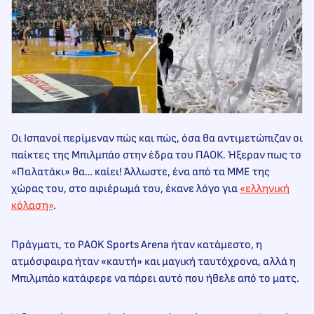
Οι Ισπανοί περίμεναν πώς και πώς, όσα θα αντιμετώπιζαν οι
παίκτες της Μπιλμπάο στην έδρα του ΠΑΟΚ. Ήξεραν πως το
«Παλατάκι» θα… καίει! Άλλωστε, ένα από τα ΜΜΕ της
χώρας του, στο αφιέρωμά του, έκανε λόγο για
«ελληνική
κόλαση»
.
Πράγματι, το PAOK Sports Arena ήταν κατάμεστο, η
ατμόσφαιρα ήταν «καυτή» και μαγική ταυτόχρονα, αλλά η
Μπιλμπάο κατάφερε να πάρει αυτό που ήθελε από το ματς.