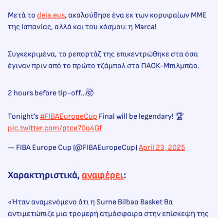
Μετά το
deia.eus
, ακολούθησε ένα εκ των κορυφαίων ΜΜΕ
της Ισπανίας, αλλά και του κόσμου: η Marca!
Συγκεκριμένα, το ρεπορτάζ της επικεντρώθηκε στα όσα
έγιναν πριν από το πρώτο τζάμπολ στο ΠΑΟΚ-Μπιλμπάο.
2 hours before tip-off…🤯
Tonight’s
#FIBAEuropeCup
Final will be legendary! 🏆
pic.twitter.com/ptce70q4Gf
— FIBA Europe Cup (@FIBAEuropeCup)
April 23, 2025
Χαρακτηριστικά,
αναφέρει
:
«Ήταν αναμενόμενο ότι η Surne Bilbao Basket θα
αντιμετώπιζε μια τρομερή ατμόσφαιρα στην επίσκεψή της