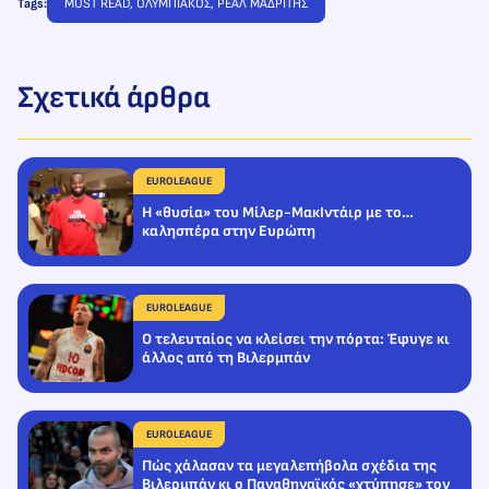
Tags:
MUST READ
, 
ΟΛΥΜΠΙΑΚΟΣ
, 
ΡΕΑΛ ΜΑΔΡΙΤΗΣ
Σχετικά άρθρα
EUROLEAGUE
Η «θυσία» του Μίλερ-ΜακΙντάιρ με το…
καλησπέρα στην Ευρώπη
EUROLEAGUE
Ο τελευταίος να κλείσει την πόρτα: Έφυγε κι
άλλος από τη Βιλερμπάν
EUROLEAGUE
Πώς χάλασαν τα μεγαλεπήβολα σχέδια της
Βιλερμπάν κι ο Παναθηναϊκός «χτύπησε» τον