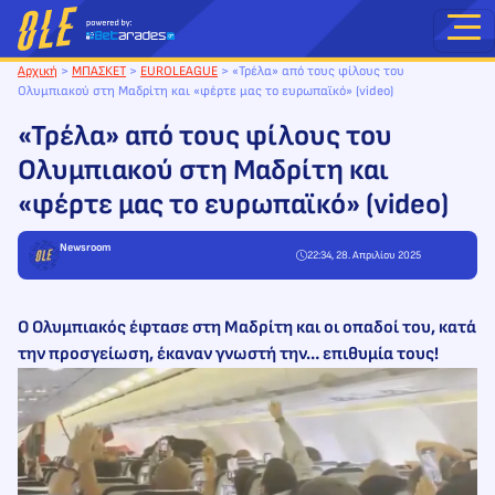
Μετάβαση
στο
περιεχόμενο
Αρχική
>
ΜΠΑΣΚΕΤ
>
EUROLEAGUE
>
«Τρέλα» από τους φίλους του
Ολυμπιακού στη Μαδρίτη και «φέρτε μας το ευρωπαϊκό» (video)
«Τρέλα» από τους φίλους του
Ολυμπιακού στη Μαδρίτη και
«φέρτε μας το ευρωπαϊκό» (video)
Newsroom
22:34, 28. Απριλίου 2025
Ο Ολυμπιακός έφτασε στη Μαδρίτη και οι οπαδοί του, κατά
την προσγείωση, έκαναν γνωστή την… επιθυμία τους!