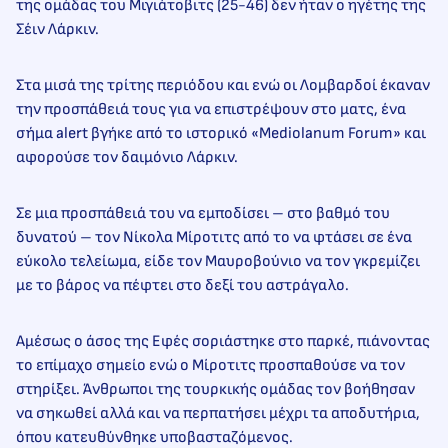
της ομάδας του Μιγιάτοβιτς (25-46) δεν ήταν ο ηγέτης της
Σέιν Λάρκιν.
Στα μισά της τρίτης περιόδου και ενώ οι Λομβαρδοί έκαναν
την προσπάθειά τους για να επιστρέψουν στο ματς, ένα
σήμα alert βγήκε από το ιστορικό «Mediolanum Forum» και
αφορούσε τον δαιμόνιο Λάρκιν.
Σε μια προσπάθειά του να εμποδίσει – στο βαθμό του
δυνατού – τον Νίκολα Μίροτιτς από το να φτάσει σε ένα
εύκολο τελείωμα, είδε τον Μαυροβούνιο να τον γκρεμίζει
με το βάρος να πέφτει στο δεξί του αστράγαλο.
Αμέσως ο άσος της Εφές σοριάστηκε στο παρκέ, πιάνοντας
το επίμαχο σημείο ενώ ο Μίροτιτς προσπαθούσε να τον
στηρίξει. Άνθρωποι της τουρκικής ομάδας τον βοήθησαν
να σηκωθεί αλλά και να περπατήσει μέχρι τα αποδυτήρια,
όπου κατευθύνθηκε υποβασταζόμενος.