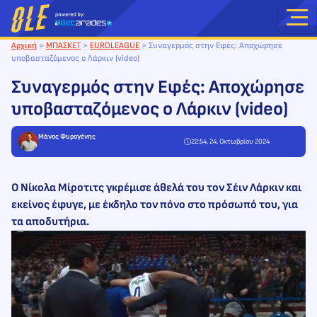
Μετάβαση
στο
περιεχόμενο
Αρχική
>
ΜΠΑΣΚΕΤ
>
EUROLEAGUE
>
Συναγερμός στην Εφές: Αποχώρησε
υποβασταζόμενος ο Λάρκιν (video)
Συναγερμός στην Εφές: Αποχώρησε
υποβασταζόμενος ο Λάρκιν (video)
Μάνος Φυρογένης
22:54, 24. Οκτωβρίου 2024
Ο Νίκολα Μίροτιτς γκρέμισε άθελά του τον Σέιν Λάρκιν και
εκείνος έφυγε, με έκδηλο τον πόνο στο πρόσωπό του, για
τα αποδυτήρια.