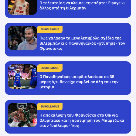
Ο τελευταίος να κλείσει την πόρτα: Έφυγε κι
άλλος από τη Βιλερμπάν
EUROLEAGUE
Πώς χάλασαν τα μεγαλεπήβολα σχέδια της
Βιλερμπάν κι ο Παναθηναϊκός «χτύπησε» τον
Φρανσίσκο;
EUROLEAGUE
Ο Παναθηναϊκός υπερδιπλασίασε σε 35
μέρες ό,τι δεν είχε συμβεί σε όλη του την
ιστορία
EUROLEAGUE
Η αποκάλυψη του Φρανσίσκο στο Ole για
Ολυμπιακό και η προτίμηση του Μπαρτζώκα
στον Γουίλιαμς-Γκος