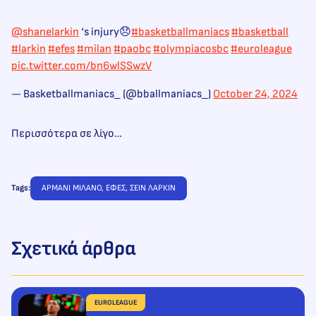
@shanelarkin
‘s injury😞
#basketballmaniacs
#basketball
#larkin
#efes
#milan
#paobc
#olympiacosbc
#euroleague
pic.twitter.com/bn6wlSSwzV
— Basketballmaniacs_ (@bballmaniacs_)
October 24, 2024
Περισσότερα σε λίγο…
Tags:
ΑΡΜΑΝΙ ΜΙΛΑΝΟ
, 
ΕΦΕΣ
, 
ΣΕΙΝ ΛΑΡΚΙΝ
Σχετικά άρθρα
EUROLEAGUE