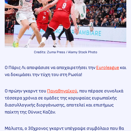
Credits: Zuma Press / Alamy Stock Photo
Ο Πάρις Λι αποφάσισε να αποχαιρετήσει την
Euroleague
και
να δοκιμάσει την τύχη του στη Ρωσία!
Ο πρώην γκαρντ του
Παναθηναϊκού
, που πέρασε συνολικά
τέσσερα χρόνια σε ομάδες της κορυφαίας ευρωπαϊκής
διασυλλογικής διοργάνωσης, αποτελεί και επισήμως
παίκτη της Ούνικς Καζάν.
Μάλιστα, ο 30χρονος γκαρντ υπέγραψε συμβόλαιο που θα