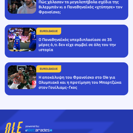
Πώς χάλασαν τα μεγαλεπήβολα σχέδια της
Βιλερμπάν κι ο Παναθηναϊκός «χτύπησε» τον
Φρανσίσκο;
EUROLEAGUE
Ο Παναθηναϊκός υπερδιπλασίασε σε 35
μέρες ό,τι δεν είχε συμβεί σε όλη του την
ιστορία
EUROLEAGUE
Η αποκάλυψη του Φρανσίσκο στο Ole για
Ολυμπιακό και η προτίμηση του Μπαρτζώκα
στον Γουίλιαμς-Γκος