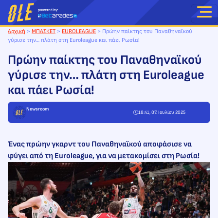
Μετάβαση
στο
περιεχόμενο
Αρχική
>
ΜΠΑΣΚΕΤ
>
EUROLEAGUE
>
Πρώην παίκτης του Παναθηναϊκού
γύρισε την… πλάτη στη Euroleague και πάει Ρωσία!
Πρώην παίκτης του Παναθηναϊκού
γύρισε την… πλάτη στη Euroleague
και πάει Ρωσία!
Newsroom
18:41, 07. Ιουλίου 2025
Ένας πρώην γκαρντ του Παναθηναϊκού αποφάσισε να
φύγει από τη Euroleague, για να μετακομίσει στη Ρωσία!