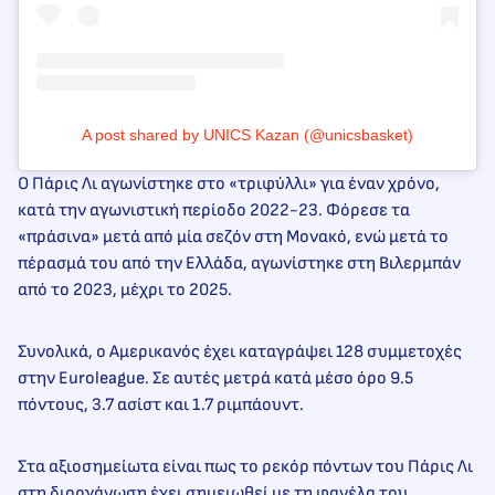
A post shared by UNICS Kazan (@unicsbasket)
Ο Πάρις Λι αγωνίστηκε στο «τριφύλλι» για έναν χρόνο,
κατά την αγωνιστική περίοδο 2022-23. Φόρεσε τα
«πράσινα» μετά από μία σεζόν στη Μονακό, ενώ μετά το
πέρασμά του από την Ελλάδα, αγωνίστηκε στη Βιλερμπάν
από το 2023, μέχρι το 2025.
Συνολικά, ο Αμερικανός έχει καταγράψει 128 συμμετοχές
στην Euroleague. Σε αυτές μετρά κατά μέσο όρο 9.5
πόντους, 3.7 ασίστ και 1.7 ριμπάουντ.
Στα αξιοσημείωτα είναι πως το ρεκόρ πόντων του Πάρις Λι
στη διοργάνωση έχει σημειωθεί με τη φανέλα του